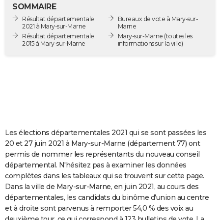
SOMMAIRE
City break
Voyage de noces
Climat
Destinations
Voyage nature
Forum
+
PHOTO
Résultat départementale
Bureaux de vote à Mary-sur-
2021 à Mary-sur-Marne
Marne
GUIDES D'ACHAT
Résultat départementale
Mary-sur-Marne
(toutes les
2015 à Mary-sur-Marne
informations sur la ville)
BONS PLANS
CARTE DE VOEUX
Carte Bonne année
Carte Pâques
Carte de Noël
Carte Saint-Valentin
Carte d'anniversaire
DICTIONNAIRE
Biographies
Expressions
Dictionnaire
Citations
Proverbes
PROGRAMME TV
COPAINS D'AVANT
Les élections départementales 2021 qui se sont passées les
20 et 27 juin 2021 à Mary-sur-Marne (département 77) ont
Se connecter
Collèges
Universités
Service militaire
S'inscrire
Lycées
Primaires
Entreprises
Avis de recherche
AVIS DE DÉCÈS
permis de nommer les représentants du nouveau conseil
départemental. N'hésitez pas à examiner les données
FORUM
complètes dans les tableaux qui se trouvent sur cette page.
Dans la ville de Mary-sur-Marne, en juin 2021, au cours des
Lifestyle
Sport
Television
Cinema
Bricolage
Culture
Auto
Voyage
départementales, les candidats du binôme d'union au centre
et à droite sont parvenus à remporter 54,0 % des voix au
deuxième tour, ce qui correspond à 123 bulletins de vote. La