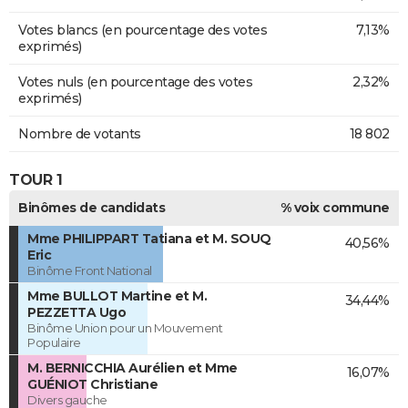
Votes blancs (en pourcentage des votes
7,13%
exprimés)
Votes nuls (en pourcentage des votes
2,32%
exprimés)
Nombre de votants
18 802
TOUR 1
Binômes de candidats
% voix commune
Mme PHILIPPART Tatiana et M. SOUQ
40,56%
Eric
Binôme Front National
Mme BULLOT Martine et M.
34,44%
PEZZETTA Ugo
Binôme Union pour un Mouvement
Populaire
M. BERNICCHIA Aurélien et Mme
16,07%
GUÉNIOT Christiane
Divers gauche