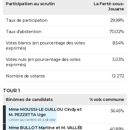
Participation au scrutin
La Ferté-sous-
Jouarre
Taux de participation
29,98%
Taux d'abstention
70,02%
Votes blancs (en pourcentage des votes
8,54%
exprimés)
Votes nuls (en pourcentage des votes
3,03%
exprimés)
Nombre de votants
12 272
TOUR 1
Binômes de candidats
% voix commune
Mme MOUSSI-LE GUILLOU Cindy et
36,45%
M. PEZZETTA Ugo
Union au centre et à droite
Mme BULLOT Martine et M. VALLÉE
40,89%