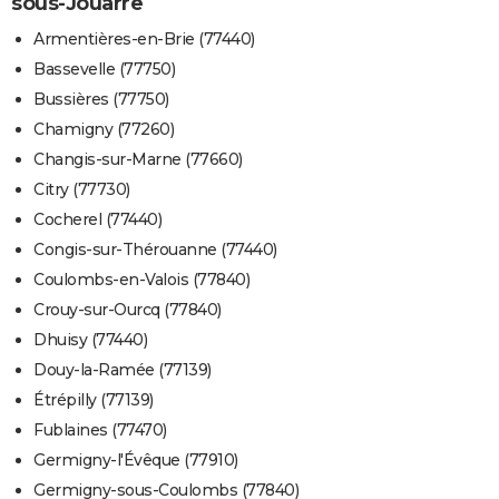
sous-Jouarre
Armentières-en-Brie (77440)
Bassevelle (77750)
Bussières (77750)
Chamigny (77260)
Changis-sur-Marne (77660)
Citry (77730)
Cocherel (77440)
Congis-sur-Thérouanne (77440)
Coulombs-en-Valois (77840)
Crouy-sur-Ourcq (77840)
Dhuisy (77440)
Douy-la-Ramée (77139)
Étrépilly (77139)
Fublaines (77470)
Germigny-l'Évêque (77910)
Germigny-sous-Coulombs (77840)