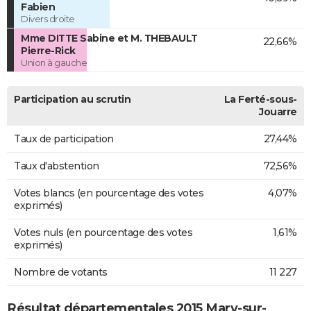
Fabien
Divers droite
Mme DITTE Sabine et M. THEBAULT
22,66%
Pierre-Rick
Union à gauche
Participation au scrutin
La Ferté-sous-
Jouarre
Taux de participation
27,44%
Taux d'abstention
72,56%
Votes blancs (en pourcentage des votes
4,07%
exprimés)
Votes nuls (en pourcentage des votes
1,61%
exprimés)
Nombre de votants
11 227
Résultat départementales 2015 Mary-sur-