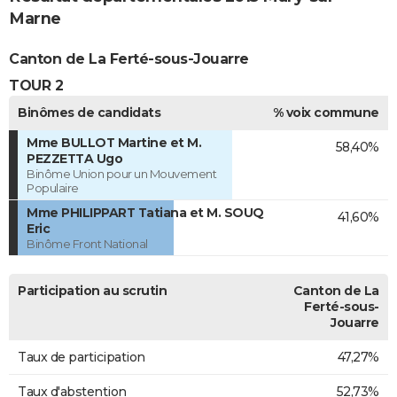
Marne
Canton de La Ferté-sous-Jouarre
TOUR 2
Binômes de candidats
% voix commune
Mme BULLOT Martine et M.
58,40%
PEZZETTA Ugo
Binôme Union pour un Mouvement
Populaire
Mme PHILIPPART Tatiana et M. SOUQ
41,60%
Eric
Binôme Front National
Participation au scrutin
Canton de La
Ferté-sous-
Jouarre
Taux de participation
47,27%
Taux d'abstention
52,73%