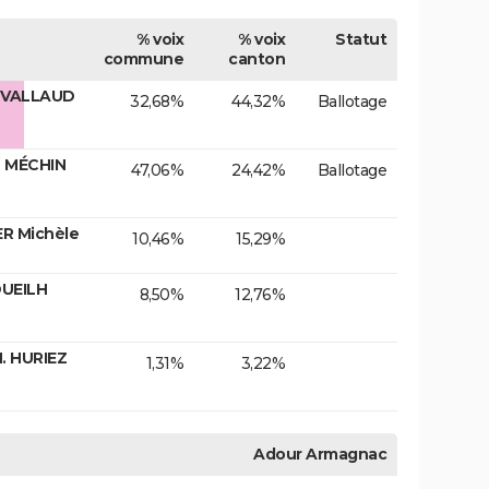
% voix
% voix
Statut
commune
canton
 VALLAUD
32,68%
44,32%
Ballotage
e MÉCHIN
47,06%
24,42%
Ballotage
R Michèle
10,46%
15,29%
OUEILH
8,50%
12,76%
. HURIEZ
1,31%
3,22%
Adour Armagnac