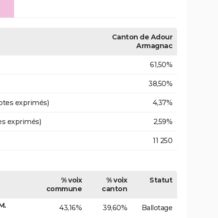
Canton de Adour
Armagnac
61,50%
38,50%
otes exprimés)
4,37%
es exprimés)
2,59%
11 250
% voix
% voix
Statut
commune
canton
M.
43,16%
39,60%
Ballotage