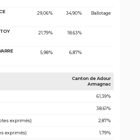
CE
29,06%
34,90%
Ballotage
OTOY
21,79%
18,63%
AVARRE
5,98%
6,87%
Canton de Adour
Armagnac
61,39%
38,61%
otes exprimés)
2,87%
es exprimés)
1,79%