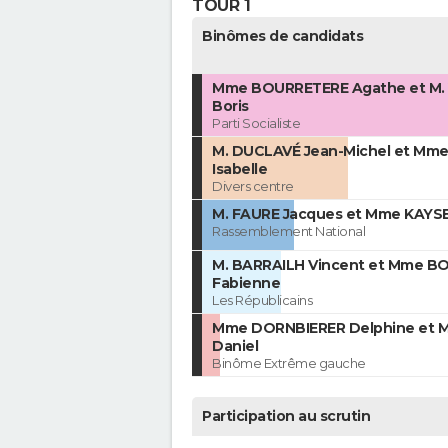
TOUR 1
Binômes de candidats
Mme BOURRETERE Agathe et M.
Boris
Parti Socialiste
M. DUCLAVÉ Jean-Michel et Mm
Isabelle
Divers centre
M. FAURE Jacques et Mme KAYSE
Rassemblement National
M. BARRAILH Vincent et Mme B
Fabienne
Les Républicains
Mme DORNBIERER Delphine et M
Daniel
Binôme Extrême gauche
Participation au scrutin