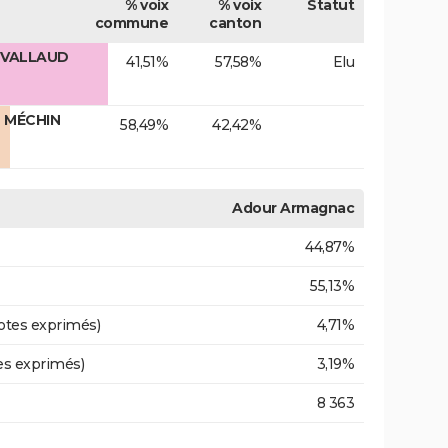
% voix
% voix
Statut
commune
canton
 VALLAUD
41,51%
57,58%
Elu
e MÉCHIN
58,49%
42,42%
Adour Armagnac
44,87%
55,13%
otes exprimés)
4,71%
es exprimés)
3,19%
8 363