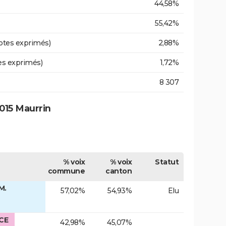
44,58%
55,42%
otes exprimés)
2,88%
es exprimés)
1,72%
8 307
015 Maurrin
% voix
% voix
Statut
commune
canton
M.
57,02%
54,93%
Elu
CE
42,98%
45,07%