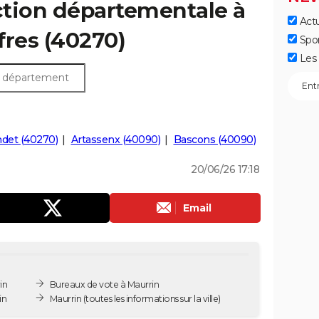
ection départementale à
Actu
ffres (40270)
Spo
Les 
det (40270)
Artassenx (40090)
Bascons (40090)
20/06/26 17:18
Email
in
Bureaux de vote à Maurrin
in
Maurrin
(toutes les informations sur la ville)