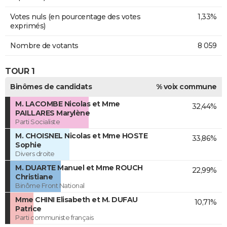
Votes nuls (en pourcentage des votes
1,33%
exprimés)
Nombre de votants
8 059
TOUR 1
Binômes de candidats
% voix commune
M. LACOMBE Nicolas et Mme
32,44%
PAILLARES Marylène
Parti Socialiste
M. CHOISNEL Nicolas et Mme HOSTE
33,86%
Sophie
Divers droite
M. DUARTE Manuel et Mme ROUCH
22,99%
Christiane
Binôme Front National
Mme CHINI Elisabeth et M. DUFAU
10,71%
Patrice
Parti communiste français