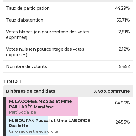
Taux de participation
44,29%
Taux d'abstention
55,71%
Votes blancs (en pourcentage des votes
2,81%
exprimés)
Votes nuls (en pourcentage des votes
2,12%
exprimés)
Nombre de votants
5 652
TOUR 1
Binômes de candidats
% voix commune
M. LACOMBE Nicolas et Mme
64,96%
PAILLARÈS Marylène
Parti Socialiste
M. BOUTAN Pascal et Mme LABORDE
24,53%
Paulette
Union au centre et à droite