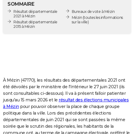
SOMMAIRE
City break
Voyage de noces
Climat
Destinations
Voyage nature
Forum
+
PHOTO
Résultat départementale
Bureaux de vote à Mézin
2021 à Mézin
Mézin
(toutes les informations
GUIDES D'ACHAT
Résultat départementale
sur la ville)
2015 à Mézin
BONS PLANS
CARTE DE VOEUX
Carte Bonne année
Carte Pâques
Carte de Noël
Carte Saint-Valentin
Carte d'anniversaire
DICTIONNAIRE
Biographies
Expressions
Dictionnaire
Citations
Proverbes
PROGRAMME TV
À Mézin (47170), les résultats des départementales 2021 ont
COPAINS D'AVANT
été dévoilés par le ministère de l'Intérieur le 27 juin 2021 (ils
Se connecter
Collèges
Universités
Service militaire
S'inscrire
Lycées
Primaires
Entreprises
Avis de recherche
AVIS DE DÉCÈS
sont consultables ci-dessous). Il va à présent falloir patienter
jusqu'au 15 mars 2026 et le
résultat des élections municipales
FORUM
à Mézin
pour pouvoir observer la place de chaque groupe
politique dans la ville. Lors des précédentes élections
Lifestyle
Sport
Television
Cinema
Bricolage
Culture
Auto
Voyage
départementales de juin 2021 qui se sont passées la même
soirée que le scrutin des régionales, les habitants de la
commune ont, au terme de la campagne électorale, préféré le