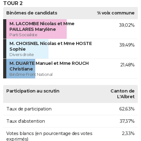
TOUR 2
Binômes de candidats
% voix commune
M. LACOMBE Nicolas et Mme
39,02%
PAILLARES Marylène
Parti Socialiste
M. CHOISNEL Nicolas et Mme HOSTE
39,49%
Sophie
Divers droite
M. DUARTE Manuel et Mme ROUCH
21,48%
Christiane
Binôme Front National
Participation au scrutin
Canton de
L'Albret
Taux de participation
62,63%
Taux d'abstention
37,37%
Votes blancs (en pourcentage des votes
2,33%
exprimés)