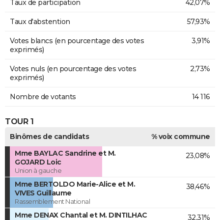
Taux de participation
42,07%
Taux d'abstention
57,93%
Votes blancs (en pourcentage des votes
3,91%
exprimés)
Votes nuls (en pourcentage des votes
2,73%
exprimés)
Nombre de votants
14 116
TOUR 1
Binômes de candidats
% voix commune
Mme BAYLAC Sandrine et M.
23,08%
GOJARD Loic
Union à gauche
Mme BERTOLDO Marie-Alice et M.
38,46%
VIVES Guillaume
Rassemblement National
Mme DENAX Chantal et M. DINTILHAC
32,31%