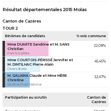
Résultat départementales 2015 Molas
Canton de Cazères
TOUR 2
Binômes de candidats
% voix commune
Mme DUARTE Sandrine et M. SANS
22,08%
Christian
Parti Socialiste
Mme COURTOIS-PÉRISSÉ Jennifer et
45,45%
M. DINTILHAC Pierre-Alain
Divers droite
M. GALIANA Claude et Mme MÈRE
32,47%
Christine
Binôme Front National
Participation au scrutin
Canton de
Cazères