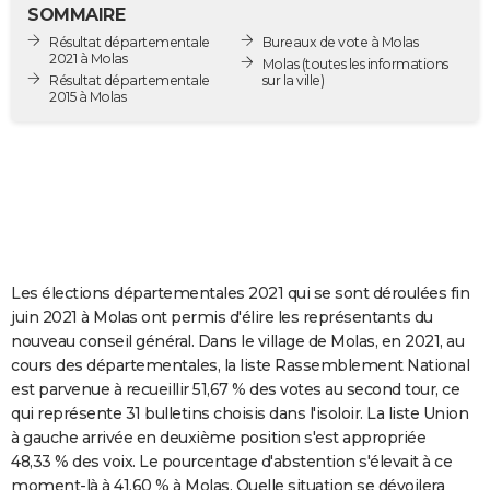
SOMMAIRE
City break
Voyage de noces
Climat
Destinations
Voyage nature
Forum
+
PHOTO
Résultat départementale
Bureaux de vote à Molas
2021 à Molas
Molas
(toutes les informations
GUIDES D'ACHAT
Résultat départementale
sur la ville)
2015 à Molas
BONS PLANS
CARTE DE VOEUX
Carte Bonne année
Carte Pâques
Carte de Noël
Carte Saint-Valentin
Carte d'anniversaire
DICTIONNAIRE
Biographies
Expressions
Dictionnaire
Citations
Proverbes
PROGRAMME TV
Les élections départementales 2021 qui se sont déroulées fin
COPAINS D'AVANT
juin 2021 à Molas ont permis d'élire les représentants du
Se connecter
Collèges
Universités
Service militaire
S'inscrire
Lycées
Primaires
Entreprises
Avis de recherche
AVIS DE DÉCÈS
nouveau conseil général. Dans le village de Molas, en 2021, au
cours des départementales, la liste Rassemblement National
FORUM
est parvenue à recueillir 51,67 % des votes au second tour, ce
qui représente 31 bulletins choisis dans l'isoloir. La liste Union
Lifestyle
Sport
Television
Cinema
Bricolage
Culture
Auto
Voyage
à gauche arrivée en deuxième position s'est appropriée
48,33 % des voix. Le pourcentage d'abstention s'élevait à ce
moment-là à 41,60 % à Molas. Quelle situation se dévoilera