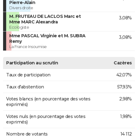
Pierre-Alain
Divers droite
M. FRUTEAU DE LACLOS Marc et
3,08%
Mme MARC Alexandra
Ecologiste
Mme PASCAL Virginie et M. SUBRA
3,08%
Remy
La France Insoumise
Participation au scrutin
Cazères
Taux de participation
42,07%
Taux d'abstention
57,93%
Votes blancs (en pourcentage des votes
2,98%
exprimés)
Votes nuls (en pourcentage des votes
1,98%
exprimés)
Nombre de votants
14 112