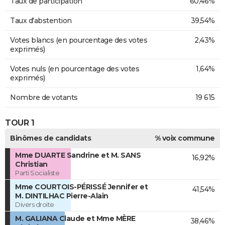
Taux de participation
60,46%
Taux d'abstention
39,54%
Votes blancs (en pourcentage des votes
2,43%
exprimés)
Votes nuls (en pourcentage des votes
1,64%
exprimés)
Nombre de votants
19 615
TOUR 1
Binômes de candidats
% voix commune
Mme DUARTE Sandrine et M. SANS
16,92%
Christian
Parti Socialiste
Mme COURTOIS-PÉRISSÉ Jennifer et
41,54%
M. DINTILHAC Pierre-Alain
Divers droite
M. GALIANA Claude et Mme MÈRE
38,46%