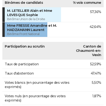
Binômes de candidats
% voix commune
M. LETELLIER Alain et Mme
57,36%
LEVESQUE Sophie
Binôme Union de la Droite
Mme FRESSE Amandine et M.
42,64%
HADZAMANN Laurent
Binôme Front National
Participation au scrutin
Canton de
Chaumont-en-
Vexin
Taux de participation
52,59%
Taux d'abstention
47,41%
Votes blancs (en pourcentage des votes
5,50%
exprimés)
Votes nuls (en pourcentage des votes
1,87%
exprimés)