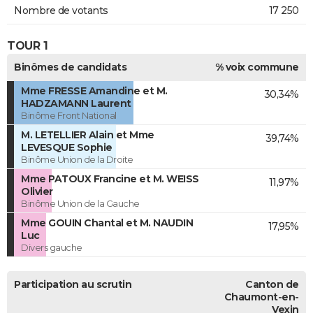
Nombre de votants
17 250
TOUR 1
Binômes de candidats
% voix commune
Mme FRESSE Amandine et M.
30,34%
HADZAMANN Laurent
Binôme Front National
M. LETELLIER Alain et Mme
39,74%
LEVESQUE Sophie
Binôme Union de la Droite
Mme PATOUX Francine et M. WEISS
11,97%
Olivier
Binôme Union de la Gauche
Mme GOUIN Chantal et M. NAUDIN
17,95%
Luc
Divers gauche
Participation au scrutin
Canton de
Chaumont-en-
Vexin