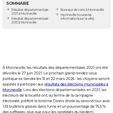
SOMMAIRE
City break
Voyage de noces
Climat
Destinations
Voyage nature
Forum
+
PHOTO
Résultat départementale
Bureaux de vote à Monneville
2021 à Monneville
Monneville
(toutes les
GUIDES D'ACHAT
Résultat départementale
informations sur la ville)
2015 à Monneville
BONS PLANS
CARTE DE VOEUX
Carte Bonne année
Carte Pâques
Carte de Noël
Carte Saint-Valentin
Carte d'anniversaire
DICTIONNAIRE
Biographies
Expressions
Dictionnaire
Citations
Proverbes
PROGRAMME TV
À Monneville, les résultats des départementales 2021 ont été
COPAINS D'AVANT
dévoilés le 27 juin 2021. Le prochain grand rendez-vous
Se connecter
Collèges
Universités
Service militaire
S'inscrire
Lycées
Primaires
Entreprises
Avis de recherche
AVIS DE DÉCÈS
politique se tiendra les 15 et 22 mars 2026 : les citoyens seront
appelés à participer aux
résultats des élections municipales à
FORUM
Monneville
. Lors des élections départementales en 2021, les
électeurs de la localité ont, au terme de la campagne
Lifestyle
Sport
Television
Cinema
Bricolage
Culture
Auto
Voyage
électorale, préféré le binôme Divers droite au second tour avec
139 bulletins glissés dans l'urne et un pourcentage de 75,5 %
des suffrages, plus que pour les candidats du tandem