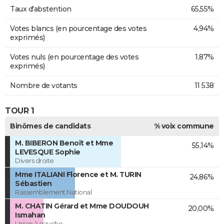
Taux d'abstention
65,55%
Votes blancs (en pourcentage des votes
4,94%
exprimés)
Votes nuls (en pourcentage des votes
1,87%
exprimés)
Nombre de votants
11 538
TOUR 1
Binômes de candidats
% voix commune
M. BIBERON Benoît et Mme
55,14%
LEVESQUE Sophie
Divers droite
Mme ITALIANI Florence et M. TURIN
24,86%
Sébastien
Rassemblement National
M. CHATIN Gérard et Mme DOUDOUH
20,00%
Ismahan
Union à gauche