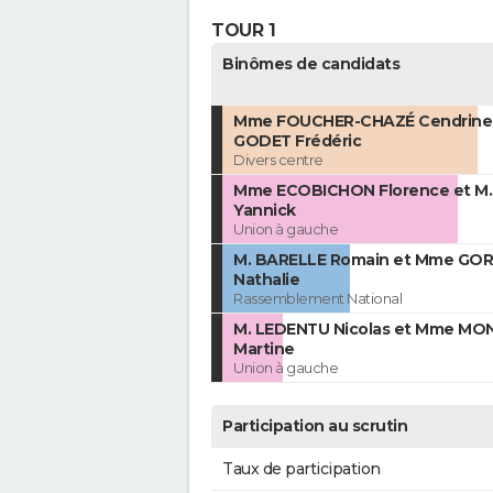
TOUR 1
Binômes de candidats
Mme FOUCHER-CHAZÉ Cendrine 
GODET Frédéric
Divers centre
Mme ECOBICHON Florence et M
Yannick
Union à gauche
M. BARELLE Romain et Mme GO
Nathalie
Rassemblement National
M. LEDENTU Nicolas et Mme MO
Martine
Union à gauche
Participation au scrutin
Taux de participation