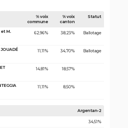
% voix
% voix
Statut
commune
canton
et M.
62,96%
38,23%
Ballotage
. JOUADÉ
11,11%
34,70%
Ballotage
RET
14,81%
18,57%
NTEGGIA
11,11%
8,50%
Argentan-2
34,51%