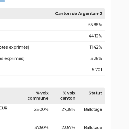
Canton de Argentan-2
55,88%
44,12%
otes exprimés)
11,42%
es exprimés)
3,26%
5 701
% voix
% voix
Statut
commune
canton
OEUR
25,00%
27,38%
Ballotage
37,50%
23,57%
Ballotage