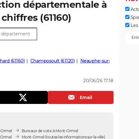
ection départementale à
Actu
chiffres (61160)
Spo
Les 
ard (61160)
Champosoult (61120)
Neauphe-sur-
20/06/26 17:18
Email
t-Ormel
Bureaux de vote à Mont-Ormel
-Ormel
Mont-Ormel
(toutes les informations sur la ville)