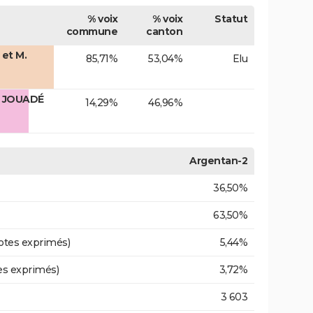
% voix
% voix
Statut
commune
canton
et M.
85,71%
53,04%
Elu
. JOUADÉ
14,29%
46,96%
Argentan-2
36,50%
63,50%
otes exprimés)
5,44%
es exprimés)
3,72%
3 603