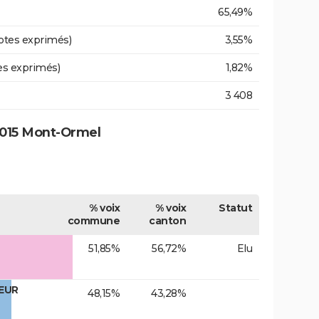
65,49%
otes exprimés)
3,55%
es exprimés)
1,82%
3 408
2015 Mont-Ormel
% voix
% voix
Statut
commune
canton
51,85%
56,72%
Elu
OEUR
48,15%
43,28%