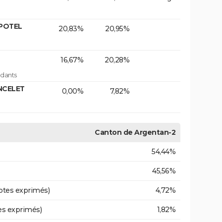
 POTEL
20,83%
20,95%
16,67%
20,28%
dants
INCELET
0,00%
7,82%
Canton de Argentan-2
54,44%
45,56%
otes exprimés)
4,72%
es exprimés)
1,82%