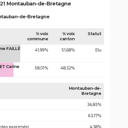
021 Montauban-de-Bretagne
ontauban-de-Bretagne
% voix
% voix
Statut
commune
canton
me FAILLÉ
41,99%
51,68%
Elu
ET Carine
58,01%
48,32%
Montauban-de-
Bretagne
36,83%
63,17%
otes exprimés)
4,38%