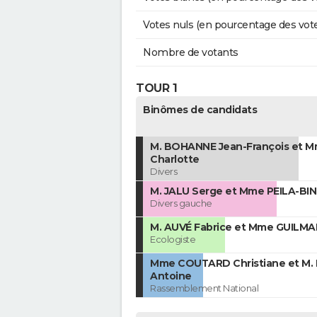
Votes nuls (en pourcentage des vot
Nombre de votants
TOUR 1
Binômes de candidats
M. BOHANNE Jean-François et M
Charlotte
Divers
M. JALU Serge et Mme PEILA-BIN
Divers gauche
M. AUVÉ Fabrice et Mme GUILMAI
Ecologiste
Mme COUTARD Christiane et M
Antoine
Rassemblement National