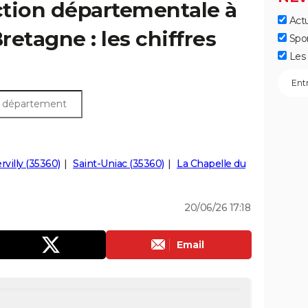
ection départementale à
Actu
tagne : les chiffres
Spo
Les 
rvilly (35360)
Saint-Uniac (35360)
La Chapelle du
20/06/26 17:18
Email