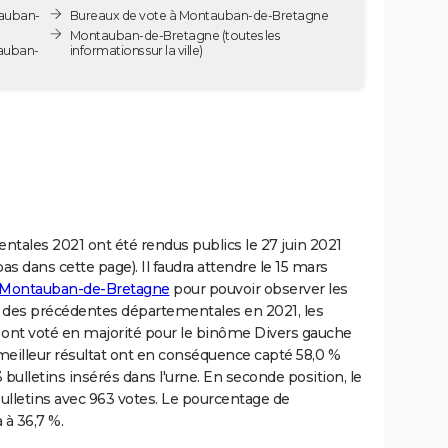
tauban-
Bureaux de vote à Montauban-de-Bretagne
Montauban-de-Bretagne
(toutes les
tauban-
informations sur la ville)
ntales 2021 ont été rendus publics le 27 juin 2021
as dans cette page). Il faudra attendre le 15 mars
à Montauban-de-Bretagne
pour pouvoir observer les
ors des précédentes départementales en 2021, les
ont voté en majorité pour le binôme Divers gauche
e meilleur résultat ont en conséquence capté 58,0 %
 bulletins insérés dans l'urne. En seconde position, le
lletins avec 963 votes. Le pourcentage de
 à 36,7 %.