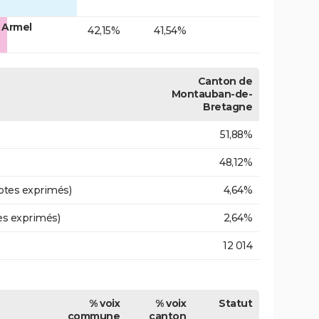
 Armel
42,15%
41,54%
Canton de
Montauban-de-
Bretagne
51,88%
48,12%
otes exprimés)
4,64%
es exprimés)
2,64%
12 014
% voix
% voix
Statut
commune
canton