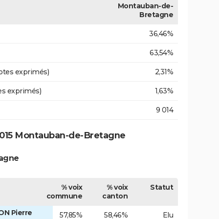
Montauban-de-
Bretagne
36,46%
63,54%
otes exprimés)
2,31%
es exprimés)
1,63%
9 014
2015 Montauban-de-Bretagne
tagne
% voix
% voix
Statut
commune
canton
ON Pierre
57,85%
58,46%
Elu