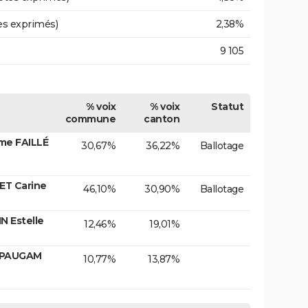
es exprimés)
2,38%
9 105
% voix
% voix
Statut
commune
canton
me FAILLÉ
30,67%
36,22%
Ballotage
ET Carine
46,10%
30,90%
Ballotage
N Estelle
12,46%
19,01%
. PAUGAM
10,77%
13,87%