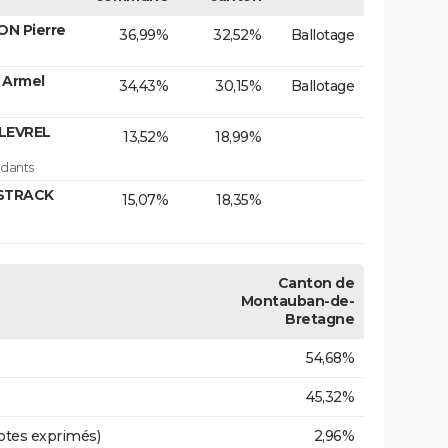
ON Pierre
36,99%
32,52%
Ballotage
 Armel
34,43%
30,15%
Ballotage
 LEVREL
13,52%
18,99%
dants
 STRACK
15,07%
18,35%
Canton de
Montauban-de-
Bretagne
54,68%
45,32%
otes exprimés)
2,96%