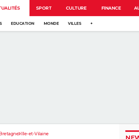
TUALITÉS
SPORT
CULTURE
FINANCE
A
S
EDUCATION
MONDE
VILLES
+
Bretagne
Ille-et-Vilaine
NEW