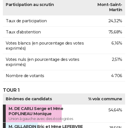
Participation au scrutin
Mont-Saint-
Martin
Taux de participation
24,32%
Taux d'abstention
75,68%
Votes blancs (en pourcentage des votes
6,16%
exprimés)
Votes nuls (en pourcentage des votes
2,51%
exprimés)
Nombre de votants
4 706
TOUR 1
Binômes de candidats
% voix commune
M. DE CARLI Serge et Mme
54,64%
POPLINEAU Monique
Union à gauche avec des écologistes
M. GILLARDIN Eric et Mme LEFEBVRE
18,56%