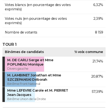
Votes blancs (en pourcentage des votes
6,32%
exprimés)
Votes nuls (en pourcentage des votes
2,39%
exprimés)
Nombre de votants
8 159
TOUR 1
Binômes de candidats
% voix commune
M. DE CARLI Serge et Mme
21,74%
POPLINEAU Monique
Divers gauche
M. LAMBINET Jonathan et Mme
20,87%
SZCZEPANSKI Déborah
Binôme Front National
Mme LEFEVRE Carole et M. PIERRET
57,39%
Jean-Jacques
Binôme Union de la Droite