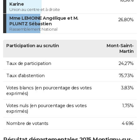
Karine
Union au centre et à droite
Mme LEMOINE Angélique et M.
26,80%
PLUNTZ Sébastien
Rassemblement National
Participation au scrutin
Mont-Saint-
Martin
Taux de participation
24,27%
Taux d'abstention
75,73%
Votes blancs (en pourcentage des votes
3,83%
exprimés)
Votes nuls (en pourcentage des votes
1,75%
exprimés)
Nombre de votants
4 696
Résultat départementales 2015 Montigny-sur-