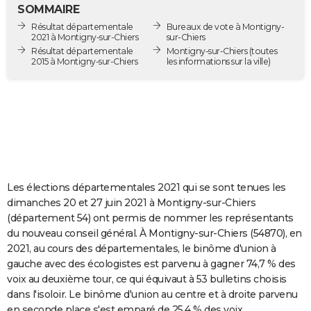
SOMMAIRE
City break
Voyage de noces
Climat
Destinations
Voyage nature
Forum
+
PHOTO
Résultat départementale
Bureaux de vote à Montigny-
2021 à Montigny-sur-Chiers
sur-Chiers
GUIDES D'ACHAT
Résultat départementale
Montigny-sur-Chiers
(toutes
2015 à Montigny-sur-Chiers
les informations sur la ville)
BONS PLANS
CARTE DE VOEUX
Carte Bonne année
Carte Pâques
Carte de Noël
Carte Saint-Valentin
Carte d'anniversaire
DICTIONNAIRE
Biographies
Expressions
Dictionnaire
Citations
Proverbes
PROGRAMME TV
COPAINS D'AVANT
Les élections départementales 2021 qui se sont tenues les
dimanches 20 et 27 juin 2021 à Montigny-sur-Chiers
Se connecter
Collèges
Universités
Service militaire
S'inscrire
Lycées
Primaires
Entreprises
Avis de recherche
AVIS DE DÉCÈS
(département 54) ont permis de nommer les représentants
du nouveau conseil général. À Montigny-sur-Chiers (54870), en
FORUM
2021, au cours des départementales, le binôme d'union à
gauche avec des écologistes est parvenu à gagner 74,7 % des
Lifestyle
Sport
Television
Cinema
Bricolage
Culture
Auto
Voyage
voix au deuxième tour, ce qui équivaut à 53 bulletins choisis
dans l'isoloir. Le binôme d'union au centre et à droite parvenu
en seconde place s'est emparé de 25,4 % des voix.