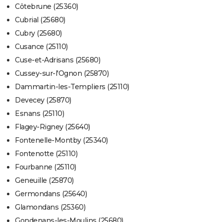
Côtebrune (25360)
Cubrial (25680)
Cubry (25680)
Cusance (25110)
Cuse-et-Adrisans (25680)
Cussey-sur-l'Ognon (25870)
Dammartin-les-Templiers (25110)
Devecey (25870)
Esnans (25110)
Flagey-Rigney (25640)
Fontenelle-Montby (25340)
Fontenotte (25110)
Fourbanne (25110)
Geneuille (25870)
Germondans (25640)
Glamondans (25360)
Gondenans-les-Moulins (25680)