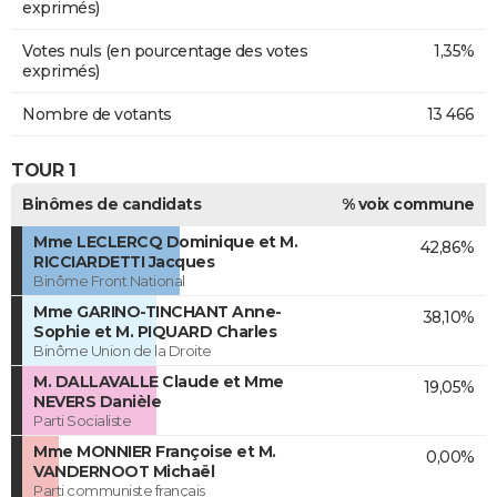
exprimés)
Votes nuls (en pourcentage des votes
1,35%
exprimés)
Nombre de votants
13 466
TOUR 1
Binômes de candidats
% voix commune
Mme LECLERCQ Dominique et M.
42,86%
RICCIARDETTI Jacques
Binôme Front National
Mme GARINO-TINCHANT Anne-
38,10%
Sophie et M. PIQUARD Charles
Binôme Union de la Droite
M. DALLAVALLE Claude et Mme
19,05%
NEVERS Danièle
Parti Socialiste
Mme MONNIER Françoise et M.
0,00%
VANDERNOOT Michaël
Parti communiste français