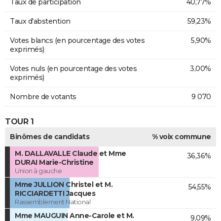
Taux de participation
40,77%
Taux d'abstention
59,23%
Votes blancs (en pourcentage des votes
5,90%
exprimés)
Votes nuls (en pourcentage des votes
3,00%
exprimés)
Nombre de votants
9 070
TOUR 1
Binômes de candidats
% voix commune
M. DALLAVALLE Claude et Mme
36,36%
DURAI Marie-Christine
Union à gauche
Mme JULLION Christel et M.
54,55%
RICCIARDETTI Jacques
Rassemblement National
Mme MAUGUIN Anne-Carole et M.
9,09%