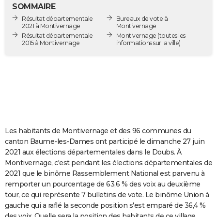
SOMMAIRE
City break
Voyage de noces
Climat
Destinations
Voyage nature
Forum
+
PHOTO
Résultat départementale
Bureaux de vote à
2021 à Montivernage
Montivernage
GUIDES D'ACHAT
Résultat départementale
Montivernage
(toutes les
2015 à Montivernage
informations sur la ville)
BONS PLANS
CARTE DE VOEUX
Carte Bonne année
Carte Pâques
Carte de Noël
Carte Saint-Valentin
Carte d'anniversaire
DICTIONNAIRE
Biographies
Expressions
Dictionnaire
Citations
Proverbes
PROGRAMME TV
COPAINS D'AVANT
Les habitants de Montivernage et des 96 communes du
canton Baume-les-Dames ont participé le dimanche 27 juin
Se connecter
Collèges
Universités
Service militaire
S'inscrire
Lycées
Primaires
Entreprises
Avis de recherche
AVIS DE DÉCÈS
2021 aux élections départementales dans le Doubs. À
Montivernage, c'est pendant les élections départementales de
FORUM
2021 que le binôme Rassemblement National est parvenu à
remporter un pourcentage de 63,6 % des voix au deuxième
Lifestyle
Sport
Television
Cinema
Bricolage
Culture
Auto
Voyage
tour, ce qui représente 7 bulletins de vote. Le binôme Union à
gauche qui a raflé la seconde position s'est emparé de 36,4 %
des voix. Quelle sera la position des habitants de ce village