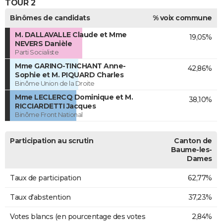
TOUR 2
Binômes de candidats
% voix commune
M. DALLAVALLE Claude et Mme
19,05%
NEVERS Danièle
Parti Socialiste
Mme GARINO-TINCHANT Anne-
42,86%
Sophie et M. PIQUARD Charles
Binôme Union de la Droite
Mme LECLERCQ Dominique et M.
38,10%
RICCIARDETTI Jacques
Binôme Front National
Participation au scrutin
Canton de
Baume-les-
Dames
Taux de participation
62,77%
Taux d'abstention
37,23%
Votes blancs (en pourcentage des votes
2,84%