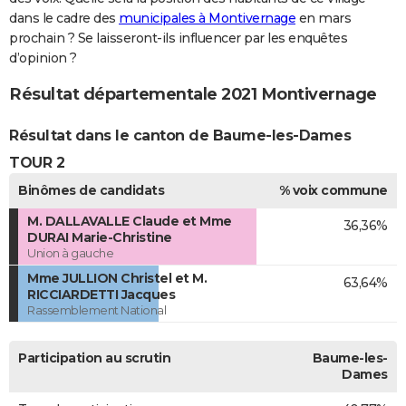
dans le cadre des
municipales à Montivernage
en mars
prochain ? Se laisseront-ils influencer par les enquêtes
d’opinion ?
Résultat départementale 2021 Montivernage
Résultat dans le canton de Baume-les-Dames
TOUR 2
Binômes de candidats
% voix commune
M. DALLAVALLE Claude et Mme
36,36%
DURAI Marie-Christine
Union à gauche
Mme JULLION Christel et M.
63,64%
RICCIARDETTI Jacques
Rassemblement National
Participation au scrutin
Baume-les-
Dames