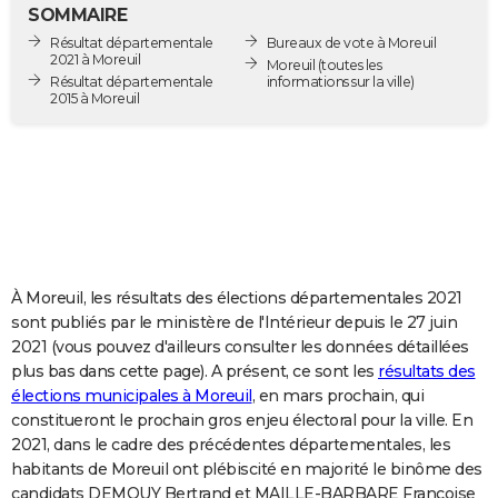
SOMMAIRE
City break
Voyage de noces
Climat
Destinations
Voyage nature
Forum
+
PHOTO
Résultat départementale
Bureaux de vote à Moreuil
2021 à Moreuil
Moreuil
(toutes les
GUIDES D'ACHAT
Résultat départementale
informations sur la ville)
2015 à Moreuil
BONS PLANS
CARTE DE VOEUX
Carte Bonne année
Carte Pâques
Carte de Noël
Carte Saint-Valentin
Carte d'anniversaire
DICTIONNAIRE
Biographies
Expressions
Dictionnaire
Citations
Proverbes
PROGRAMME TV
À Moreuil, les résultats des élections départementales 2021
COPAINS D'AVANT
sont publiés par le ministère de l'Intérieur depuis le 27 juin
Se connecter
Collèges
Universités
Service militaire
S'inscrire
Lycées
Primaires
Entreprises
Avis de recherche
AVIS DE DÉCÈS
2021 (vous pouvez d'ailleurs consulter les données détaillées
plus bas dans cette page). A présent, ce sont les
résultats des
FORUM
élections municipales à Moreuil
, en mars prochain, qui
constitueront le prochain gros enjeu électoral pour la ville. En
Lifestyle
Sport
Television
Cinema
Bricolage
Culture
Auto
Voyage
2021, dans le cadre des précédentes départementales, les
habitants de Moreuil ont plébiscité en majorité le binôme des
candidats DEMOUY Bertrand et MAILLE-BARBARE Françoise