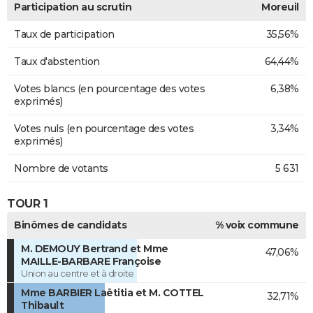
Participation au scrutin
Moreuil
Taux de participation
35,56%
Taux d'abstention
64,44%
Votes blancs (en pourcentage des votes
6,38%
exprimés)
Votes nuls (en pourcentage des votes
3,34%
exprimés)
Nombre de votants
5 631
TOUR 1
Binômes de candidats
% voix commune
M. DEMOUY Bertrand et Mme
47,06%
MAILLE-BARBARE Françoise
Union au centre et à droite
Mme BARBIER Laëtitia et M. COTTEL
32,71%
Thibault