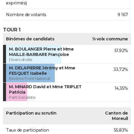
exprimés)
Nombre de votants
9 167
TOUR 1
Binômes de candidats
% voix commune
M. BOULANGER Pierre et Mme
51,92%
MAILLE-BARBARE Françoise
Divers droite
M. DELAPIERRE Jérémy et Mme
33,72%
FESQUET Isabelle
Binôme Front National
M. MINARD David et Mme TRIPLET
14,35%
Patricia
Parti Socialiste
Participation au scrutin
Canton de
Moreuil
Taux de participation
55,83%