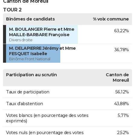
Canton de Moreuil
TOUR 2
Binômes de candidats
% voix commune
M. BOULANGER Pierre et Mme
63,22%
MAILLE-BARBARE Françoise
Divers droite
M. DELAPIERRE Jérémy et Mme
36,78%
FESQUET Isabelle
Binôme Front National
Participation au scrutin
Canton de
Moreuil
Taux de participation
56,12%
Taux d'abstention
43,88%
Votes blancs (en pourcentage des votes
5,71%
exprimés)
Votes nuls (en pourcentage des votes
2,52%