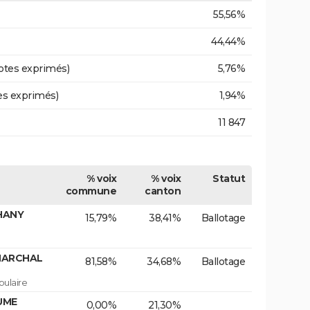
55,56%
44,44%
otes exprimés)
5,76%
es exprimés)
1,94%
11 847
% voix
% voix
Statut
commune
canton
PHANY
15,79%
38,41%
Ballotage
 MARCHAL
81,58%
34,68%
Ballotage
ulaire
AUME
0,00%
21,30%