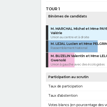
TOUR 1
Binômes de candidats
M. MARCHAL Michel et Mme PAY
Valérie
Union au centre et à droite
M. LEJAL Lucien et Mme PELGRIN
Rassemblement National
M. BUZELIN Valentin et Mme LE
Gwenolé
Union à gauche avec des écologistes
Participation au scrutin
Taux de participation
Taux d'abstention
Votes blancs (en pourcentage des v