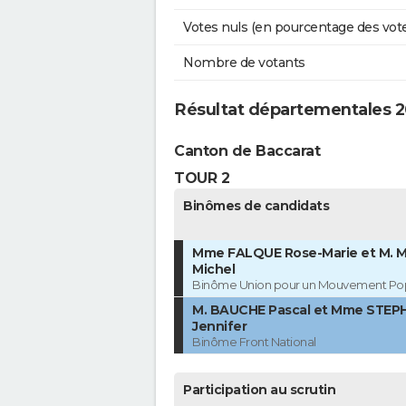
Votes nuls (en pourcentage des vot
Nombre de votants
Résultat départementales 
Canton de Baccarat
TOUR 2
Binômes de candidats
Mme FALQUE Rose-Marie et M.
Michel
Binôme Union pour un Mouvement Pop
M. BAUCHE Pascal et Mme STE
Jennifer
Binôme Front National
Participation au scrutin