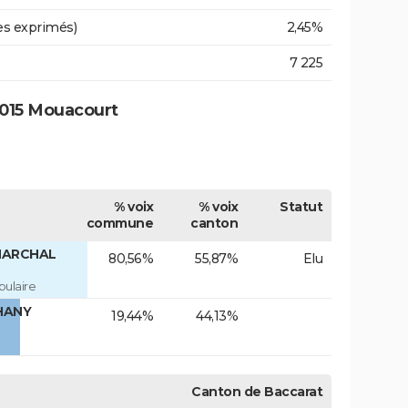
es exprimés)
2,45%
7 225
2015 Mouacourt
% voix
% voix
Statut
commune
canton
 MARCHAL
80,56%
55,87%
Elu
ulaire
PHANY
19,44%
44,13%
Canton de Baccarat