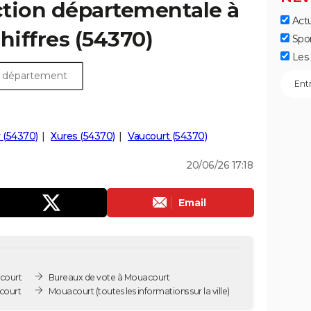
ection départementale à
Actu
hiffres (54370)
Spo
Les 
 (54370)
Xures (54370)
Vaucourt (54370)
20/06/26 17:18
Email
court
Bureaux de vote à Mouacourt
court
Mouacourt
(toutes les informations sur la ville)