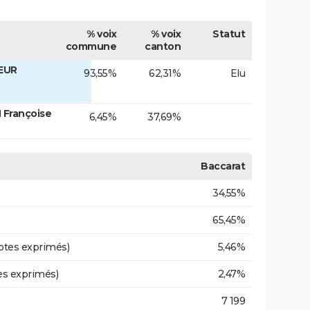
% voix
% voix
Statut
commune
canton
EUR
93,55%
62,31%
Elu
 Françoise
6,45%
37,69%
Baccarat
34,55%
65,45%
otes exprimés)
5,46%
es exprimés)
2,47%
7 199