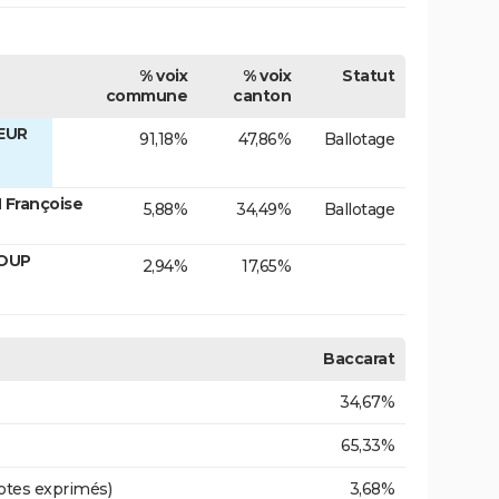
% voix
% voix
Statut
commune
canton
EUR
91,18%
47,86%
Ballotage
 Françoise
5,88%
34,49%
Ballotage
LOUP
2,94%
17,65%
Baccarat
34,67%
65,33%
otes exprimés)
3,68%