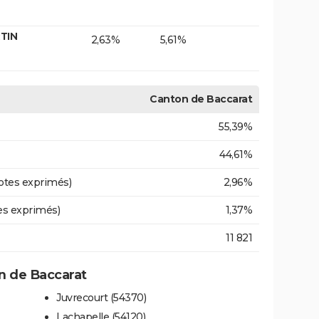
TIN
2,63%
5,61%
Canton de Baccarat
55,39%
44,61%
otes exprimés)
2,96%
es exprimés)
1,37%
11 821
 de Baccarat
Juvrecourt (54370)
Lachapelle (54120)