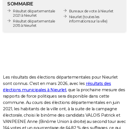
SOMMAIRE
City break
Voyage de noces
Climat
Destinations
Voyage nature
Forum
+
PHOTO
Résultat départementale
Bureaux de vote à Nieurlet
2021 à Nieurlet
Nieurlet
(toutes les
GUIDES D'ACHAT
Résultat départementale
informations sur la ville)
2015 à Nieurlet
BONS PLANS
CARTE DE VOEUX
Carte Bonne année
Carte Pâques
Carte de Noël
Carte Saint-Valentin
Carte d'anniversaire
DICTIONNAIRE
Biographies
Expressions
Dictionnaire
Citations
Proverbes
PROGRAMME TV
Les résultats des élections départementales pour Nieurlet
COPAINS D'AVANT
sont connus. C'est en mars 2026, avec les
résultats des
Se connecter
Collèges
Universités
Service militaire
S'inscrire
Lycées
Primaires
Entreprises
Avis de recherche
AVIS DE DÉCÈS
élections municipales à Nieurlet
, que la prochaine mesure des
rapports de force politiques sera disponible dans cette
FORUM
commune. Au cours des élections départementales en juin
2021, les habitants de la ville ont, à la suite de la campagne
Lifestyle
Sport
Television
Cinema
Bricolage
Culture
Auto
Voyage
électorale, choisi le binôme des candidats VALOIS Patrick et
VANPEENE Anne (Binôme Union à droite) au second tour avec
164 votes et un pourcentage de 64,82 % des suffrages, ce qui