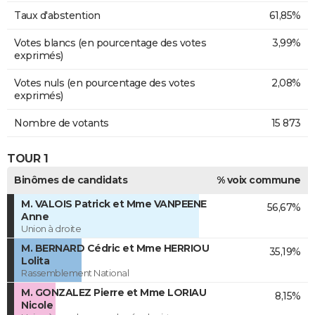
Taux d'abstention
61,85%
Votes blancs (en pourcentage des votes
3,99%
exprimés)
Votes nuls (en pourcentage des votes
2,08%
exprimés)
Nombre de votants
15 873
TOUR 1
Binômes de candidats
% voix commune
M. VALOIS Patrick et Mme VANPEENE
56,67%
Anne
Union à droite
M. BERNARD Cédric et Mme HERRIOU
35,19%
Lolita
Rassemblement National
M. GONZALEZ Pierre et Mme LORIAU
8,15%
Nicole