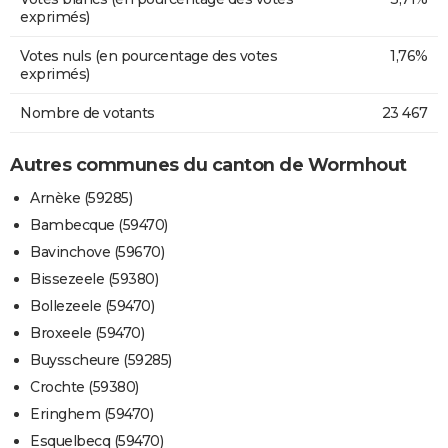
exprimés)
Votes nuls (en pourcentage des votes
1,76%
exprimés)
Nombre de votants
23 467
Autres communes du canton de Wormhout
Arnèke (59285)
Bambecque (59470)
Bavinchove (59670)
Bissezeele (59380)
Bollezeele (59470)
Broxeele (59470)
Buysscheure (59285)
Crochte (59380)
Eringhem (59470)
Esquelbecq (59470)