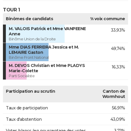
TOUR 1
Binômes de candidats
% voix commune
M. VALOIS Patrick et Mme VANPEENE
33,93%
Anne
Binôme Union de la Droite
Mme DIAS FERREIRA Jessica et M.
49,74%
LEMAIRE Gaston
Binôme Front National
M. DEVOS Christian et Mme PLADYS
16,33%
Marie-Colette
Parti Socialiste
Participation au scrutin
Canton de
Wormhout
Taux de participation
56,91%
Taux d'abstention
43,09%
Votes blancs (en pourcentage des votes
3,71%