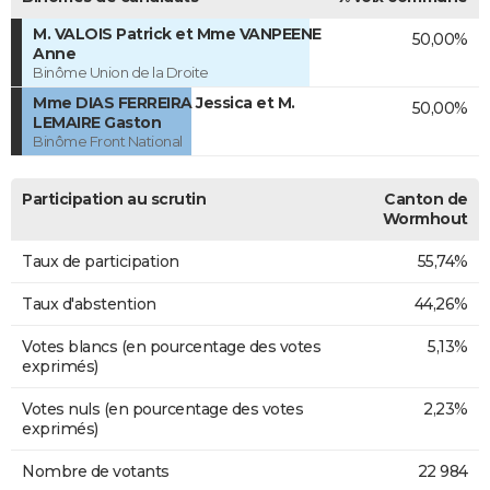
M. VALOIS Patrick et Mme VANPEENE
50,00%
Anne
Binôme Union de la Droite
Mme DIAS FERREIRA Jessica et M.
50,00%
LEMAIRE Gaston
Binôme Front National
Participation au scrutin
Canton de
Wormhout
Taux de participation
55,74%
Taux d'abstention
44,26%
Votes blancs (en pourcentage des votes
5,13%
exprimés)
Votes nuls (en pourcentage des votes
2,23%
exprimés)
Nombre de votants
22 984