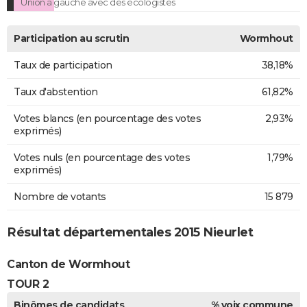
Union à gauche avec des écologistes
Participation au scrutin
Wormhout
Taux de participation
38,18%
Taux d'abstention
61,82%
Votes blancs (en pourcentage des votes
2,93%
exprimés)
Votes nuls (en pourcentage des votes
1,79%
exprimés)
Nombre de votants
15 879
Résultat départementales 2015 Nieurlet
Canton de Wormhout
TOUR 2
Binômes de candidats
% voix commune