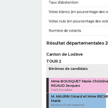
Taux d'abstention
Votes blancs (en pourcentage des v
Votes nuls (en pourcentage des vot
Nombre de votants
Résultat départementales 20
Canton de Lodève
TOUR 2
Binômes de candidats
Mme BOUSQUET Marie-Christine 
RIGAUD Jacques
Parti Socialiste
M. MAURIN Gérard et Mme RECH
Marie
Binôme Front National