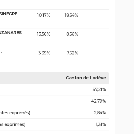
 SINEGRE
10,17%
18,54%
ANZANARES
13,56%
8,56%
.
3,39%
7,52%
Canton de Lodève
57,21%
42,79%
otes exprimés)
2,84%
es exprimés)
1,31%