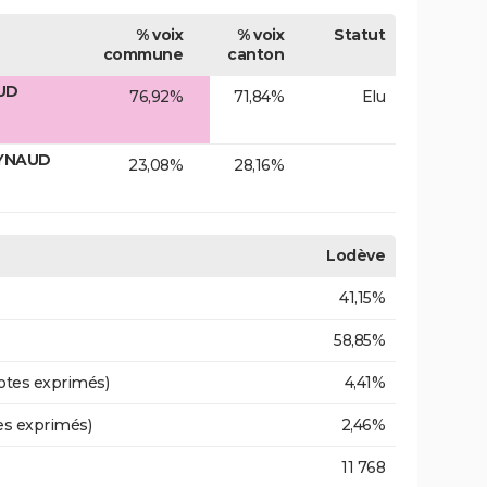
% voix
% voix
Statut
commune
canton
AUD
76,92%
71,84%
Elu
EYNAUD
23,08%
28,16%
Lodève
41,15%
58,85%
otes exprimés)
4,41%
es exprimés)
2,46%
11 768