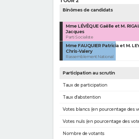
TOUR 2
Binômes de candidats
Mme LÉVÊQUE Gaëlle et M. RIG
Jacques
Parti Socialiste
Mme FAUQUIER Patricia et M. L
Chris-Valery
Rassemblement National
Participation au scrutin
Taux de participation
Taux d'abstention
Votes blancs (en pourcentage des v
Votes nuls (en pourcentage des vot
Nombre de votants