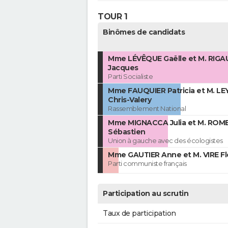
TOUR 1
Binômes de candidats
Mme LÉVÊQUE Gaëlle et M. RIG
Jacques
Parti Socialiste
Mme FAUQUIER Patricia et M. L
Chris-Valery
Rassemblement National
Mme MIGNACCA Julia et M. ROM
Sébastien
Union à gauche avec des écologistes
Mme GAUTIER Anne et M. VIRE Fl
Parti communiste français
Participation au scrutin
Taux de participation