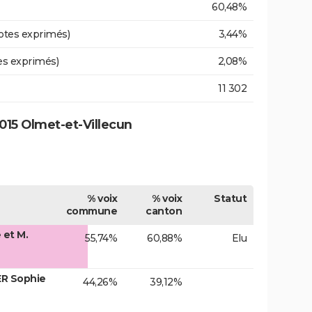
60,48%
otes exprimés)
3,44%
es exprimés)
2,08%
11 302
15 Olmet-et-Villecun
% voix
% voix
Statut
commune
canton
et M.
55,74%
60,88%
Elu
ER Sophie
44,26%
39,12%