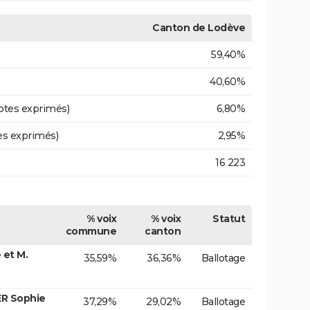
Canton de Lodève
59,40%
40,60%
otes exprimés)
6,80%
es exprimés)
2,95%
16 223
% voix
% voix
Statut
commune
canton
et M.
35,59%
36,36%
Ballotage
ER Sophie
37,29%
29,02%
Ballotage