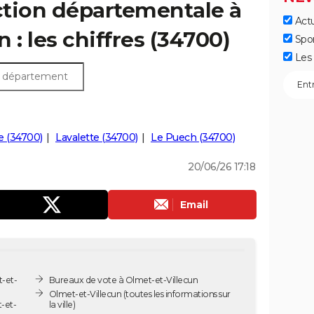
ection départementale à
Actu
 : les chiffres (34700)
Spo
Les 
e (34700)
Lavalette (34700)
Le Puech (34700)
20/06/26 17:18
Email
-et-
Bureaux de vote à Olmet-et-Villecun
Olmet-et-Villecun
(toutes les informations sur
-et-
la ville)