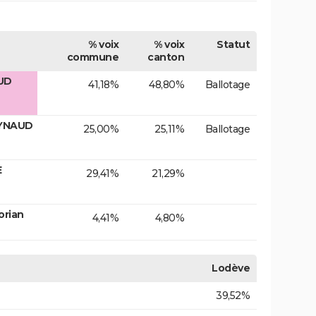
% voix
% voix
Statut
commune
canton
AUD
41,18%
48,80%
Ballotage
EYNAUD
25,00%
25,11%
Ballotage
E
29,41%
21,29%
orian
4,41%
4,80%
Lodève
39,52%