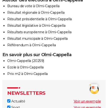
Autour des élections à Olmi-Cappella
City break
Voyage de noces
Climat
Destinations
Voyage nature
Forum
+
Bureau de vote à Olmi-Cappella
PHOTO
Résultat régionale à Olmi-Cappella
GUIDES D'ACHAT
Résultat présidentielle à Olmi-Cappella
BONS PLANS
Résultat législative à Olmi-Cappella
Résultats européenne à Olmi-Cappella
CARTE DE VOEUX
Résultat municipale à Olmi-Cappella
Carte Bonne année
Carte Pâques
Carte de Noël
Carte Saint-Valentin
Carte d'anniversaire
DICTIONNAIRE
Référendum à Olmi-Cappella
Biographies
Expressions
Dictionnaire
Citations
Proverbes
En savoir plus sur Olmi-Cappella
PROGRAMME TV
Olmi-Cappella (20259)
COPAINS D'AVANT
Ecole à Olmi-Cappella
Se connecter
Collèges
Universités
Service militaire
S'inscrire
Lycées
Primaires
Entreprises
Avis de recherche
Prix m2 à Olmi-Cappella
AVIS DE DÉCÈS
FORUM
NEWSLETTERS
Lifestyle
Sport
Television
Cinema
Bricolage
Culture
Auto
Voyage
Actualité
Voir un exemple
Sport
Voir un exemple