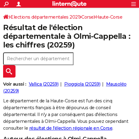
ACTUALITÉS
Connexion
S'inscrire
Elections départementales 2021
Corse
Haute-Corse
Rechercher
Société
Education
Villes
Politique
Faits Divers
Monde
+
SPORT
Résultat de l'élection
Football
Cyclisme
Forum
Coupe du monde 2026
Tennis
Rugby
CULTURE
départementale à Olmi-Cappella :
les chiffres (20259)
TNT
Cinéma
Musique
Programme TV
Streaming
Sorties cinéma
+
FINANCE
Impôts
Immobilier
Banque
Crédit
Retraite
Epargne
Risques naturels par ville
Assurance
AUTO
Réserver un essai
Berlines
Forum auto
Essais
Citadines
SUV
+
HIGH-TECH
Meilleur smartphone
Ordinateurs
Guide high-tech
Mobiles
Internet
Jeux vidéo
+
BRICOLAGE
Voir aussi :
Vallica (20259)
Pioggiola (20259)
Mausoléo
(20259)
Aménagement intérieur
Cuisine
Jardinage
+
Forum
Extérieur
Salle de bains
Rangement
WEEK-END
Le département de la Haute-Corse est l'un des cinq
Escapades
Expositions
Week-end nature
Guides de France
Patrimoine
Musées
+
départements français à être dépourvus de conseil
LIFESTYLE
départemental. Il n'y a par conséquent pas d'élections
Bien-être
Mode
+
Art de vivre
Loisirs
Modes de vie
départementales à Olmi-Cappella. Vous pouvez cependant
SANTE
consulter le
résultat de l'élection régionale en Corse
.
Guide de la santé
Médicaments
+
Alimentation
Maladies
Sommeil
VOYAGE