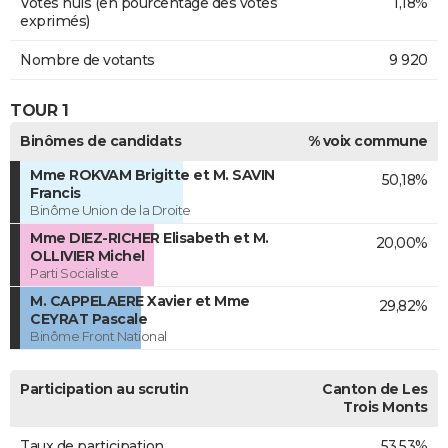
Votes nuls (en pourcentage des votes
1,18%
exprimés)
Nombre de votants
9 920
TOUR 1
Binômes de candidats
% voix commune
Mme ROKVAM Brigitte et M. SAVIN
50,18%
Francis
Binôme Union de la Droite
Mme DIEZ-RICHER Elisabeth et M.
20,00%
OLLIVIER Michel
Parti Socialiste
M. CAPPELAERE Xavier et Mme
29,82%
CEYRAT Pascale
Binôme Front National
Participation au scrutin
Canton de Les
Trois Monts
Taux de participation
53,53%