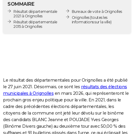
SOMMAIRE
City break
Voyage de noces
Climat
Destinations
Voyage nature
Forum
+
PHOTO
Résultat départementale
Bureaux de vote à Orignolles
2021 à Orignolles
Orignolles
(toutes les
GUIDES D'ACHAT
Résultat départementale
informations sur la ville)
2015 à Orignolles
BONS PLANS
CARTE DE VOEUX
Carte Bonne année
Carte Pâques
Carte de Noël
Carte Saint-Valentin
Carte d'anniversaire
DICTIONNAIRE
Biographies
Expressions
Dictionnaire
Citations
Proverbes
PROGRAMME TV
Le résultat des départementales pour Orignolles a été publié
COPAINS D'AVANT
le 27 juin 2021. Désormais, ce sont les
résultats des élections
Se connecter
Collèges
Universités
Service militaire
S'inscrire
Lycées
Primaires
Entreprises
Avis de recherche
AVIS DE DÉCÈS
municipales à Orignolles
en mars 2026, qui représenteront le
prochain gros enjeu politique pour la ville. En 2021, dans le
FORUM
cadre des précédentes élections départementales, les
citoyens de la commune ont jeté leur dévolu sur le binôme
Lifestyle
Sport
Television
Cinema
Bricolage
Culture
Auto
Voyage
des candidats BLANC Jeanne et POUJADE Yves Georges
(Binôme Divers gauche) au deuxième tour avec 50,00 % des
suffrages et 91 bulletins glissés dans l'urne, ce qui éclipsait les