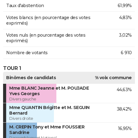
Taux d'abstention
61,99%
Votes blancs (en pourcentage des votes
4,83%
exprimés)
Votes nuls (en pourcentage des votes
3,02%
exprimés)
Nombre de votants
6 910
TOUR 1
Binômes de candidats
% voix commune
Mme BLANC Jeanne et M. POUJADE
44,63%
Yves Georges
Divers gauche
Mme QUANTIN Brigitte et M. SEGUIN
38,42%
Bernard
Divers droite
M. CREPIN Tony et Mme FOUSSIER
16,95%
Sandrine
Rassemblement National