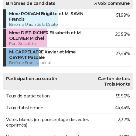
Binômes de candidats
% voix commune
Mme ROKVAM Brigitte et M. SAVIN
51,99%
Francis
Binôme Union de la Droite
Mme DIEZ-RICHER Elisabeth et M.
20,53%
OLLIVIER Michel
Parti Socialiste
M. CAPPELAERE Xavier et Mme
27,48%
CEYRAT Pascale
Binôme Front National
Participation au scrutin
Canton de Les
Trois Monts
Taux de participation
55,56%
Taux d'abstention
44,44%
Votes blancs (en pourcentage des votes
2,37%
exprimés)