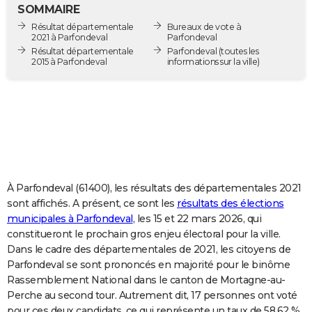
SOMMAIRE
City break
Voyage de noces
Climat
Destinations
Voyage nature
Forum
+
PHOTO
Résultat départementale
Bureaux de vote à
2021 à Parfondeval
Parfondeval
GUIDES D'ACHAT
Résultat départementale
Parfondeval
(toutes les
2015 à Parfondeval
informations sur la ville)
BONS PLANS
CARTE DE VOEUX
Carte Bonne année
Carte Pâques
Carte de Noël
Carte Saint-Valentin
Carte d'anniversaire
DICTIONNAIRE
Biographies
Expressions
Dictionnaire
Citations
Proverbes
PROGRAMME TV
COPAINS D'AVANT
À Parfondeval (61400), les résultats des départementales 2021
sont affichés. A présent, ce sont les
résultats des élections
Se connecter
Collèges
Universités
Service militaire
S'inscrire
Lycées
Primaires
Entreprises
Avis de recherche
AVIS DE DÉCÈS
municipales à Parfondeval
, les 15 et 22 mars 2026, qui
constitueront le prochain gros enjeu électoral pour la ville.
FORUM
Dans le cadre des départementales de 2021, les citoyens de
Parfondeval se sont prononcés en majorité pour le binôme
Lifestyle
Sport
Television
Cinema
Bricolage
Culture
Auto
Voyage
Rassemblement National dans le canton de Mortagne-au-
Perche au second tour. Autrement dit, 17 personnes ont voté
pour ces deux candidats, ce qui représente un taux de 58,62 %.