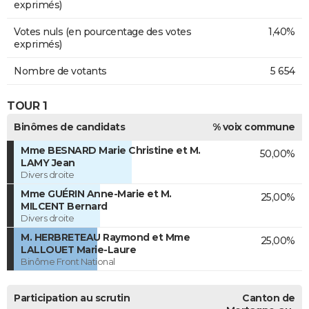
exprimés)
Votes nuls (en pourcentage des votes
1,40%
exprimés)
Nombre de votants
5 654
TOUR 1
Binômes de candidats
% voix commune
Mme BESNARD Marie Christine et M.
50,00%
LAMY Jean
Divers droite
Mme GUÉRIN Anne-Marie et M.
25,00%
MILCENT Bernard
Divers droite
M. HERBRETEAU Raymond et Mme
25,00%
LALLOUET Marie-Laure
Binôme Front National
Participation au scrutin
Canton de