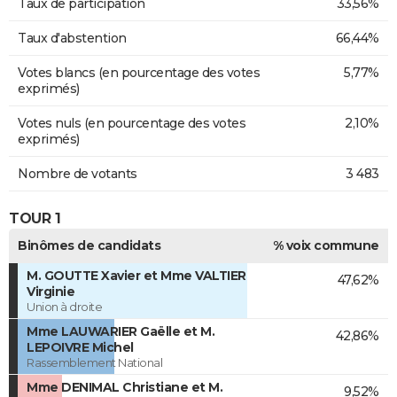
Taux de participation
33,56%
Taux d'abstention
66,44%
Votes blancs (en pourcentage des votes
5,77%
exprimés)
Votes nuls (en pourcentage des votes
2,10%
exprimés)
Nombre de votants
3 483
TOUR 1
Binômes de candidats
% voix commune
M. GOUTTE Xavier et Mme VALTIER
47,62%
Virginie
Union à droite
Mme LAUWARIER Gaëlle et M.
42,86%
LEPOIVRE Michel
Rassemblement National
Mme DENIMAL Christiane et M.
9,52%