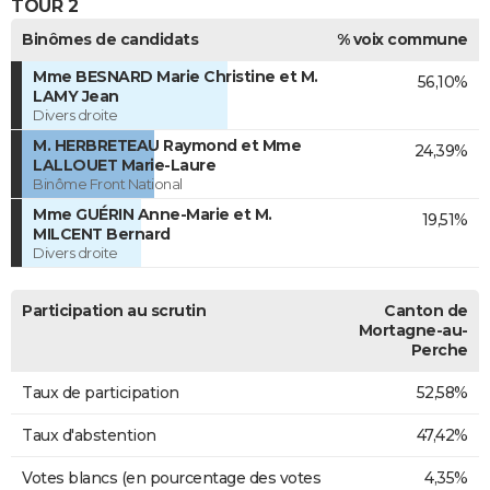
TOUR 2
Binômes de candidats
% voix commune
Mme BESNARD Marie Christine et M.
56,10%
LAMY Jean
Divers droite
M. HERBRETEAU Raymond et Mme
24,39%
LALLOUET Marie-Laure
Binôme Front National
Mme GUÉRIN Anne-Marie et M.
19,51%
MILCENT Bernard
Divers droite
Participation au scrutin
Canton de
Mortagne-au-
Perche
Taux de participation
52,58%
Taux d'abstention
47,42%
Votes blancs (en pourcentage des votes
4,35%