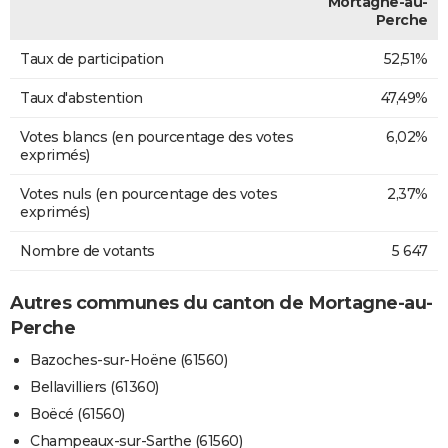
Mortagne-au-
Perche
Taux de participation
52,51%
Taux d'abstention
47,49%
Votes blancs (en pourcentage des votes
6,02%
exprimés)
Votes nuls (en pourcentage des votes
2,37%
exprimés)
Nombre de votants
5 647
Autres communes du canton de Mortagne-au-
Perche
Bazoches-sur-Hoëne (61560)
Bellavilliers (61360)
Boëcé (61560)
Champeaux-sur-Sarthe (61560)