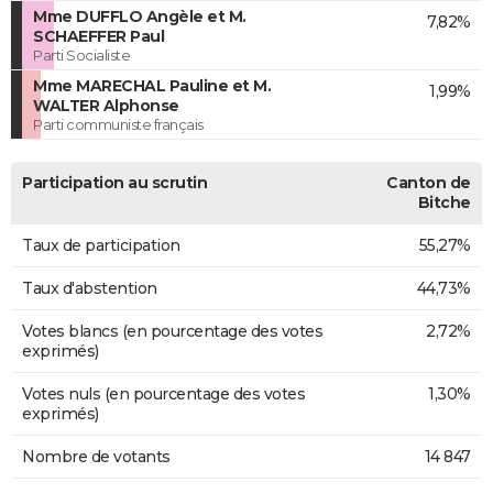
Mme DUFFLO Angèle et M.
7,82%
SCHAEFFER Paul
Parti Socialiste
Mme MARECHAL Pauline et M.
1,99%
WALTER Alphonse
Parti communiste français
Participation au scrutin
Canton de
Bitche
Taux de participation
55,27%
Taux d'abstention
44,73%
Votes blancs (en pourcentage des votes
2,72%
exprimés)
Votes nuls (en pourcentage des votes
1,30%
exprimés)
Nombre de votants
14 847