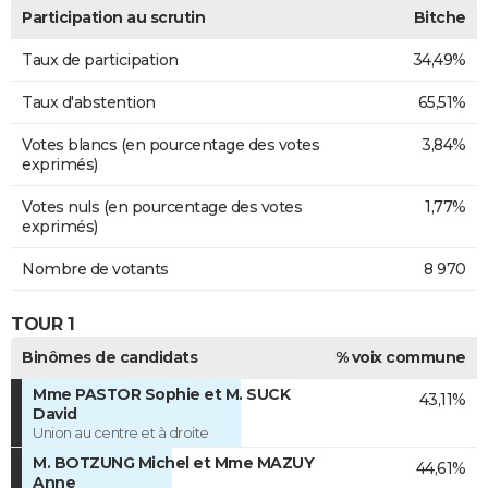
Participation au scrutin
Bitche
Taux de participation
34,49%
Taux d'abstention
65,51%
Votes blancs (en pourcentage des votes
3,84%
exprimés)
Votes nuls (en pourcentage des votes
1,77%
exprimés)
Nombre de votants
8 970
TOUR 1
Binômes de candidats
% voix commune
Mme PASTOR Sophie et M. SUCK
43,11%
David
Union au centre et à droite
M. BOTZUNG Michel et Mme MAZUY
44,61%
Anne