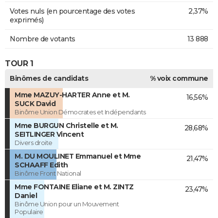
Votes nuls (en pourcentage des votes
2,37%
exprimés)
Nombre de votants
13 888
TOUR 1
Binômes de candidats
% voix commune
Mme MAZUY-HARTER Anne et M.
16,56%
SUCK David
Binôme Union Démocrates et Indépendants
Mme BURGUN Christelle et M.
28,68%
SEITLINGER Vincent
Divers droite
M. DU MOULINET Emmanuel et Mme
21,47%
SCHAAFF Edith
Binôme Front National
Mme FONTAINE Eliane et M. ZINTZ
23,47%
Daniel
Binôme Union pour un Mouvement
Populaire