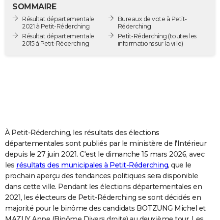
SOMMAIRE
City break
Voyage de noces
Climat
Destinations
Voyage nature
Forum
+
PHOTO
Résultat départementale
Bureaux de vote à Petit-
2021 à Petit-Réderching
Réderching
GUIDES D'ACHAT
Résultat départementale
Petit-Réderching
(toutes les
2015 à Petit-Réderching
informations sur la ville)
BONS PLANS
CARTE DE VOEUX
Carte Bonne année
Carte Pâques
Carte de Noël
Carte Saint-Valentin
Carte d'anniversaire
DICTIONNAIRE
Biographies
Expressions
Dictionnaire
Citations
Proverbes
PROGRAMME TV
COPAINS D'AVANT
À Petit-Réderching, les résultats des élections
départementales sont publiés par le ministère de l'Intérieur
Se connecter
Collèges
Universités
Service militaire
S'inscrire
Lycées
Primaires
Entreprises
Avis de recherche
AVIS DE DÉCÈS
depuis le 27 juin 2021. C'est le dimanche 15 mars 2026, avec
les
résultats des municipales à Petit-Réderching
, que le
FORUM
prochain aperçu des tendances politiques sera disponible
dans cette ville. Pendant les élections départementales en
Lifestyle
Sport
Television
Cinema
Bricolage
Culture
Auto
Voyage
2021, les électeurs de Petit-Réderching se sont décidés en
majorité pour le binôme des candidats BOTZUNG Michel et
MAZUY Anne (Binôme Divers droite) au deuxième tour. Les