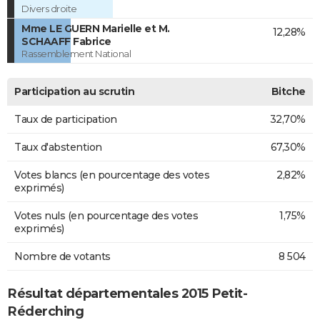
Divers droite
Mme LE GUERN Marielle et M.
12,28%
SCHAAFF Fabrice
Rassemblement National
Participation au scrutin
Bitche
Taux de participation
32,70%
Taux d'abstention
67,30%
Votes blancs (en pourcentage des votes
2,82%
exprimés)
Votes nuls (en pourcentage des votes
1,75%
exprimés)
Nombre de votants
8 504
Résultat départementales 2015 Petit-
Réderching