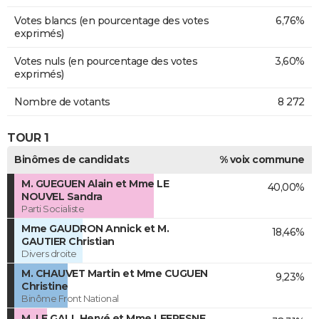
Votes blancs (en pourcentage des votes
6,76%
exprimés)
Votes nuls (en pourcentage des votes
3,60%
exprimés)
Nombre de votants
8 272
TOUR 1
Binômes de candidats
% voix commune
M. GUEGUEN Alain et Mme LE
40,00%
NOUVEL Sandra
Parti Socialiste
Mme GAUDRON Annick et M.
18,46%
GAUTIER Christian
Divers droite
M. CHAUVET Martin et Mme CUGUEN
9,23%
Christine
Binôme Front National
M. LE GALL Hervé et Mme LEFRESNE