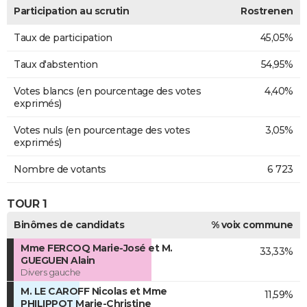
Participation au scrutin
Rostrenen
Taux de participation
45,05%
Taux d'abstention
54,95%
Votes blancs (en pourcentage des votes
4,40%
exprimés)
Votes nuls (en pourcentage des votes
3,05%
exprimés)
Nombre de votants
6 723
TOUR 1
Binômes de candidats
% voix commune
Mme FERCOQ Marie-José et M.
33,33%
GUEGUEN Alain
Divers gauche
M. LE CAROFF Nicolas et Mme
11,59%
PHILIPPOT Marie-Christine