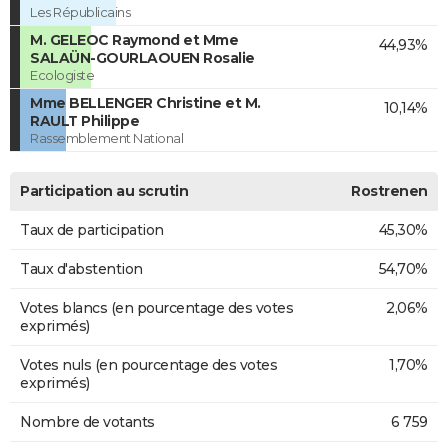
Les Républicains
M. GELEOC Raymond et Mme
44,93%
SALAÜN-GOURLAOUEN Rosalie
Ecologiste
Mme BELLENGER Christine et M.
10,14%
RAULT Philippe
Rassemblement National
Participation au scrutin
Rostrenen
Taux de participation
45,30%
Taux d'abstention
54,70%
Votes blancs (en pourcentage des votes
2,06%
exprimés)
Votes nuls (en pourcentage des votes
1,70%
exprimés)
Nombre de votants
6 759