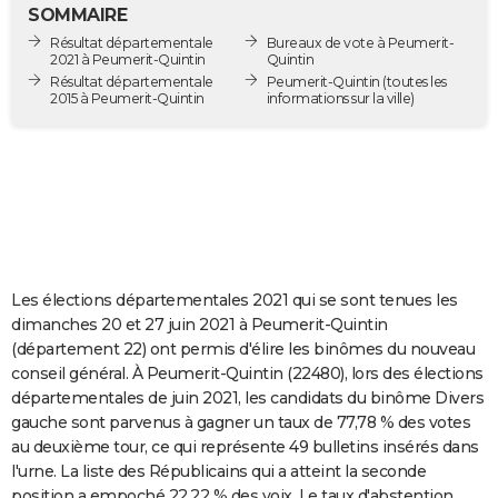
SOMMAIRE
City break
Voyage de noces
Climat
Destinations
Voyage nature
Forum
+
PHOTO
Résultat départementale
Bureaux de vote à Peumerit-
2021 à Peumerit-Quintin
Quintin
GUIDES D'ACHAT
Résultat départementale
Peumerit-Quintin
(toutes les
2015 à Peumerit-Quintin
informations sur la ville)
BONS PLANS
CARTE DE VOEUX
Carte Bonne année
Carte Pâques
Carte de Noël
Carte Saint-Valentin
Carte d'anniversaire
DICTIONNAIRE
Biographies
Expressions
Dictionnaire
Citations
Proverbes
PROGRAMME TV
COPAINS D'AVANT
Les élections départementales 2021 qui se sont tenues les
dimanches 20 et 27 juin 2021 à Peumerit-Quintin
Se connecter
Collèges
Universités
Service militaire
S'inscrire
Lycées
Primaires
Entreprises
Avis de recherche
AVIS DE DÉCÈS
(département 22) ont permis d'élire les binômes du nouveau
conseil général. À Peumerit-Quintin (22480), lors des élections
FORUM
départementales de juin 2021, les candidats du binôme Divers
gauche sont parvenus à gagner un taux de 77,78 % des votes
Lifestyle
Sport
Television
Cinema
Bricolage
Culture
Auto
Voyage
au deuxième tour, ce qui représente 49 bulletins insérés dans
l'urne. La liste des Républicains qui a atteint la seconde
position a empoché 22,22 % des voix. Le taux d'abstention