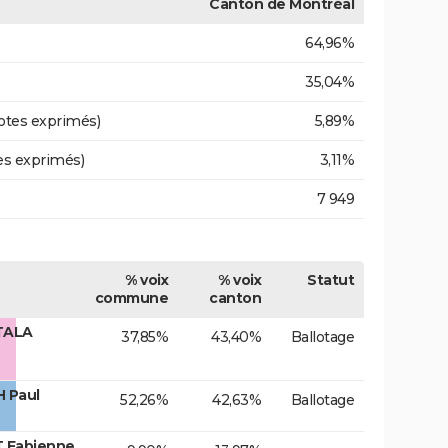
Canton de Montréal
64,96%
35,04%
otes exprimés)
5,89%
es exprimés)
3,11%
7 949
% voix
% voix
Statut
commune
canton
TALA
37,85%
43,40%
Ballotage
 Paul
52,26%
42,63%
Ballotage
T Fabienne