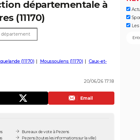
ection départementale à
Actu
res (11170)
Spo
Les 
èquelande (11170)
Moussoulens (11170)
Caux-et-
20/06/26 17:18
Email
ns
Bureaux de vote à Pezens
ns
Pezens
(toutes les informations sur la ville)