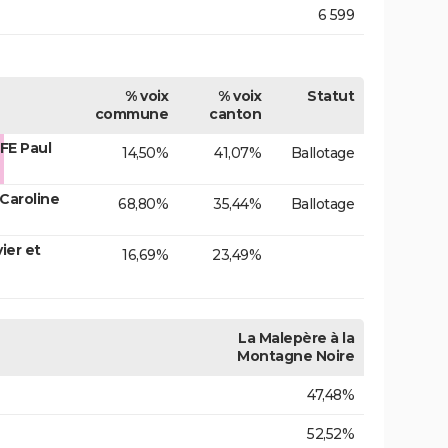
6 599
% voix
% voix
Statut
commune
canton
FE Paul
14,50%
41,07%
Ballotage
Caroline
68,80%
35,44%
Ballotage
ier et
16,69%
23,49%
La Malepère à la
Montagne Noire
47,48%
52,52%