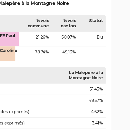
Malepère à la Montagne Noire
% voix
% voix
Statut
commune
canton
FE Paul
21,26%
50,87%
Elu
Caroline
78,74%
49,13%
La Malepère à la
Montagne Noire
51,43%
48,57%
otes exprimés)
4,62%
es exprimés)
3,41%