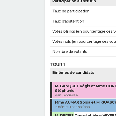
Participation au scrutin
Taux de participation
Taux d'abstention
Votes blancs (en pourcentage des v
Votes nuls (en pourcentage des vot
Nombre de votants
TOUR 1
Binômes de candidats
M. BANQUET Régis et Mme HOR
Stéphanie
Parti Socialiste
Mme AUMAR Sonia et M. GUASCH
Binôme Front National
M. DEDIES Daniel et Mme VEYRE