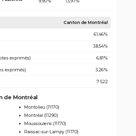
9,90%
13,97%
Canton de Montréal
61,46%
38,54%
otes exprimés)
6,81%
es exprimés)
3,26%
7 522
n de Montréal
Montolieu (11170)
Montréal (11290)
Moussoulens (11170)
Raissac-sur-Lampy (11170)