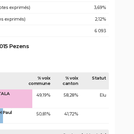
otes exprimés)
3,69%
es exprimés)
2,12%
6 093
015 Pezens
% voix
% voix
Statut
commune
canton
TALA
49,19%
58,28%
Elu
 Paul
50,81%
41,72%