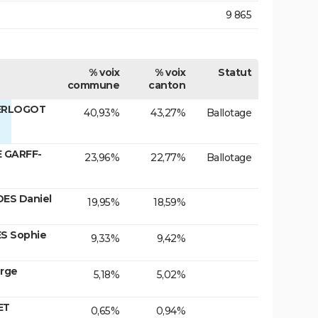
9 865
% voix
% voix
Statut
commune
canton
KERLOGOT
40,93%
43,27%
Ballotage
E GARFF-
23,96%
22,77%
Ballotage
DES Daniel
19,95%
18,59%
ES Sophie
9,33%
9,42%
rge
5,18%
5,02%
ET
0,65%
0,94%