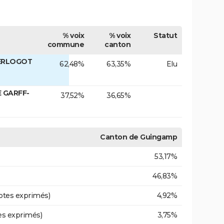
% voix
% voix
Statut
commune
canton
KERLOGOT
62,48%
63,35%
Elu
E GARFF-
37,52%
36,65%
Canton de Guingamp
53,17%
46,83%
otes exprimés)
4,92%
es exprimés)
3,75%