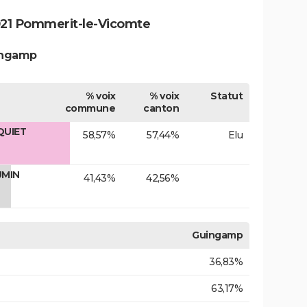
021 Pommerit-le-Vicomte
uingamp
% voix
% voix
Statut
commune
canton
QUIET
58,57%
57,44%
Elu
UMIN
41,43%
42,56%
Guingamp
36,83%
63,17%