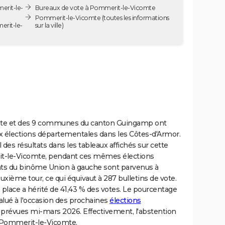
erit-le-
Bureaux de vote à Pommerit-le-Vicomte
Pommerit-le-Vicomte
(toutes les informations
erit-le-
sur la ville)
mte et des 9 communes du canton Guingamp ont
ux élections départementales dans les Côtes-d'Armor.
l des résultats dans les tableaux affichés sur cette
-le-Vicomte, pendant ces mêmes élections
ats du binôme Union à gauche sont parvenus à
uxième tour, ce qui équivaut à 287 bulletins de vote.
de place a hérité de 41,43 % des votes. Le pourcentage
alué à l'occasion des prochaines
élections
prévues mi-mars 2026. Effectivement, l'abstention
à Pommerit-le-Vicomte.