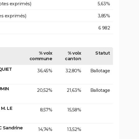
otes exprimés)
5,63%
es exprimés)
3,85%
6 982
% voix
% voix
Statut
commune
canton
QUIET
36,45%
32,80%
Ballotage
UMIN
20,52%
21,63%
Ballotage
 M. LE
8,57%
15,58%
C Sandrine
14,74%
13,52%