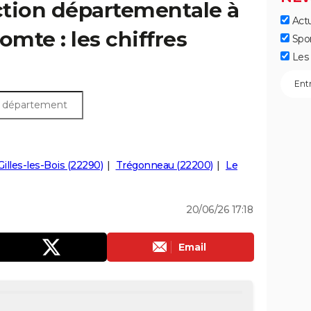
ection départementale à
Actu
mte : les chiffres
Spo
Les 
Gilles-les-Bois (22290)
Trégonneau (22200)
Le
20/06/26 17:18
Email