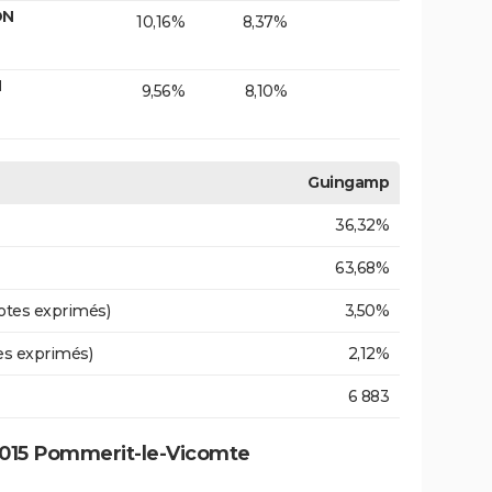
ON
10,16%
8,37%
N
9,56%
8,10%
Guingamp
36,32%
63,68%
otes exprimés)
3,50%
es exprimés)
2,12%
6 883
2015 Pommerit-le-Vicomte