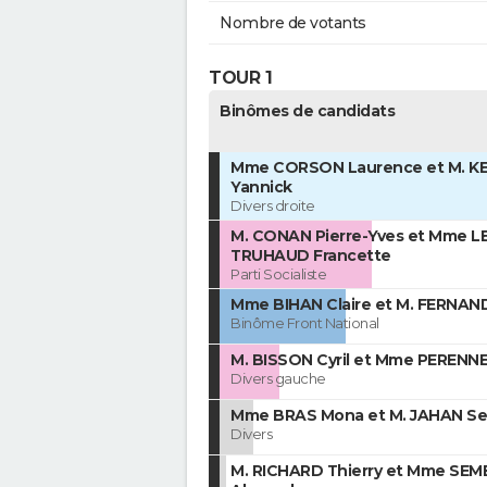
Nombre de votants
TOUR 1
Binômes de candidats
Mme CORSON Laurence et M. 
Yannick
Divers droite
M. CONAN Pierre-Yves et Mme L
TRUHAUD Francette
Parti Socialiste
Mme BIHAN Claire et M. FERNAN
Binôme Front National
M. BISSON Cyril et Mme PERENN
Divers gauche
Mme BRAS Mona et M. JAHAN Se
Divers
M. RICHARD Thierry et Mme SEM