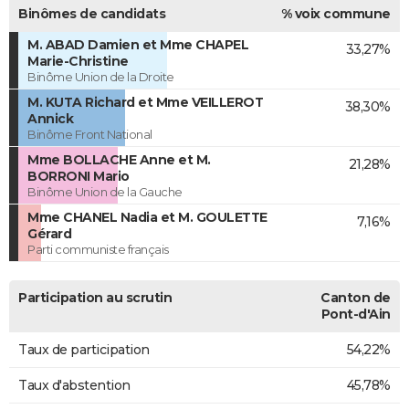
Binômes de candidats
% voix commune
M. ABAD Damien et Mme CHAPEL
33,27%
Marie-Christine
Binôme Union de la Droite
M. KUTA Richard et Mme VEILLEROT
38,30%
Annick
Binôme Front National
Mme BOLLACHE Anne et M.
21,28%
BORRONI Mario
Binôme Union de la Gauche
Mme CHANEL Nadia et M. GOULETTE
7,16%
Gérard
Parti communiste français
Participation au scrutin
Canton de
Pont-d'Ain
Taux de participation
54,22%
Taux d'abstention
45,78%