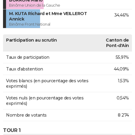
BORRONI Mario
Binôme Union de la Gauche
M. KUTA Richard et Mme VEILLEROT
34,46%
Annick
Binôme Front National
Participation au scrutin
Canton de
Pont-d'Ain
Taux de participation
55,91%
Taux d'abstention
44,09%
Votes blancs (en pourcentage des votes
1,53%
exprimés)
Votes nuls (en pourcentage des votes
0,54%
exprimés)
Nombre de votants
8 274
TOUR 1