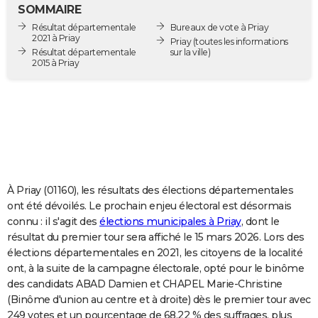
SOMMAIRE
City break
Voyage de noces
Climat
Destinations
Voyage nature
Forum
+
PHOTO
Résultat départementale
Bureaux de vote à Priay
2021 à Priay
Priay
(toutes les informations
GUIDES D'ACHAT
Résultat départementale
sur la ville)
2015 à Priay
BONS PLANS
CARTE DE VOEUX
Carte Bonne année
Carte Pâques
Carte de Noël
Carte Saint-Valentin
Carte d'anniversaire
DICTIONNAIRE
Biographies
Expressions
Dictionnaire
Citations
Proverbes
PROGRAMME TV
À Priay (01160), les résultats des élections départementales
COPAINS D'AVANT
ont été dévoilés. Le prochain enjeu électoral est désormais
Se connecter
Collèges
Universités
Service militaire
S'inscrire
Lycées
Primaires
Entreprises
Avis de recherche
AVIS DE DÉCÈS
connu : il s'agit des
élections municipales à Priay
, dont le
résultat du premier tour sera affiché le 15 mars 2026. Lors des
FORUM
élections départementales en 2021, les citoyens de la localité
ont, à la suite de la campagne électorale, opté pour le binôme
Lifestyle
Sport
Television
Cinema
Bricolage
Culture
Auto
Voyage
des candidats ABAD Damien et CHAPEL Marie-Christine
(Binôme d'union au centre et à droite) dès le premier tour avec
249 votes et un pourcentage de 68,22 % des suffrages, plus