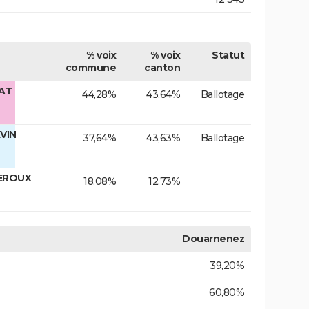
% voix
% voix
Statut
commune
canton
FAT
44,28%
43,64%
Ballotage
VIN
37,64%
43,63%
Ballotage
LEROUX
18,08%
12,73%
Douarnenez
39,20%
60,80%