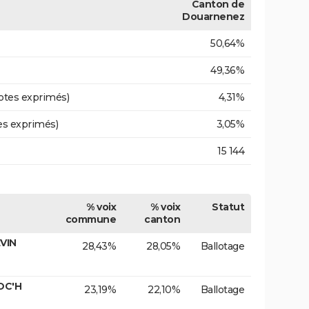
Canton de
Douarnenez
50,64%
49,36%
otes exprimés)
4,31%
es exprimés)
3,05%
15 144
% voix
% voix
Statut
commune
canton
VIN
28,43%
28,05%
Ballotage
OC'H
23,19%
22,10%
Ballotage