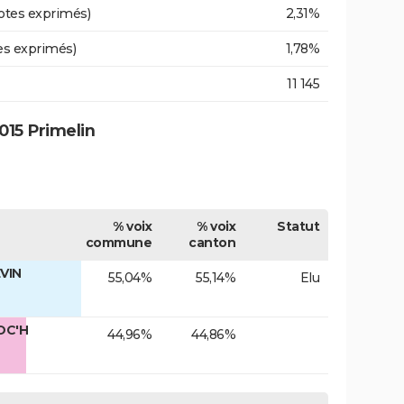
otes exprimés)
2,31%
es exprimés)
1,78%
11 145
015 Primelin
% voix
% voix
Statut
commune
canton
VIN
55,04%
55,14%
Elu
OC'H
44,96%
44,86%