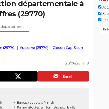
ection départementale à
Actu
iffres (29770)
Spo
Les 
n (29770)
Audierne (29770)
Cléden-Cap-Sizun
20/06/26 17:18
Email
lin
Bureaux de vote à Primelin
lin
Primelin
(toutes les informations sur la ville)