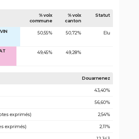
% voix
% voix
Statut
commune
canton
VIN
50,55%
50,72%
Elu
FAT
49,45%
49,28%
Douarnenez
43,40%
56,60%
otes exprimés)
2,54%
es exprimés)
2,11%
12 343