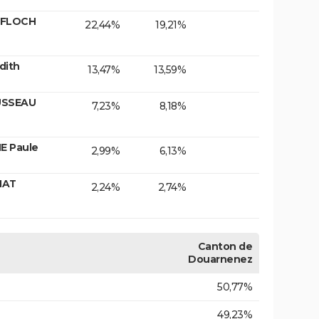
 FLOCH
22,44%
19,21%
dith
13,47%
13,59%
USSEAU
7,23%
8,18%
E Paule
2,99%
6,13%
NAT
2,24%
2,74%
Canton de
Douarnenez
50,77%
49,23%