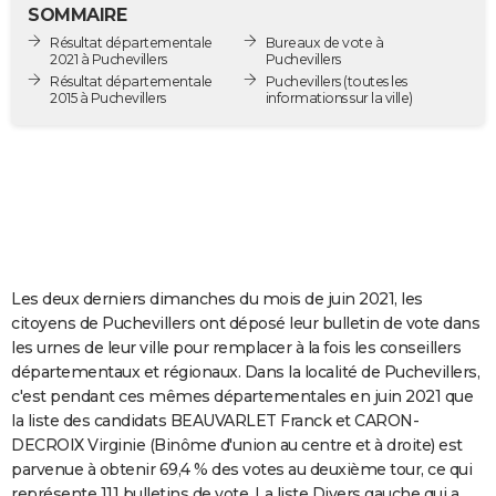
SOMMAIRE
City break
Voyage de noces
Climat
Destinations
Voyage nature
Forum
+
PHOTO
Résultat départementale
Bureaux de vote à
2021 à Puchevillers
Puchevillers
GUIDES D'ACHAT
Résultat départementale
Puchevillers
(toutes les
2015 à Puchevillers
informations sur la ville)
BONS PLANS
CARTE DE VOEUX
Carte Bonne année
Carte Pâques
Carte de Noël
Carte Saint-Valentin
Carte d'anniversaire
DICTIONNAIRE
Biographies
Expressions
Dictionnaire
Citations
Proverbes
PROGRAMME TV
COPAINS D'AVANT
Les deux derniers dimanches du mois de juin 2021, les
citoyens de Puchevillers ont déposé leur bulletin de vote dans
Se connecter
Collèges
Universités
Service militaire
S'inscrire
Lycées
Primaires
Entreprises
Avis de recherche
AVIS DE DÉCÈS
les urnes de leur ville pour remplacer à la fois les conseillers
départementaux et régionaux. Dans la localité de Puchevillers,
FORUM
c'est pendant ces mêmes départementales en juin 2021 que
la liste des candidats BEAUVARLET Franck et CARON-
Lifestyle
Sport
Television
Cinema
Bricolage
Culture
Auto
Voyage
DECROIX Virginie (Binôme d'union au centre et à droite) est
parvenue à obtenir 69,4 % des votes au deuxième tour, ce qui
représente 111 bulletins de vote. La liste Divers gauche qui a