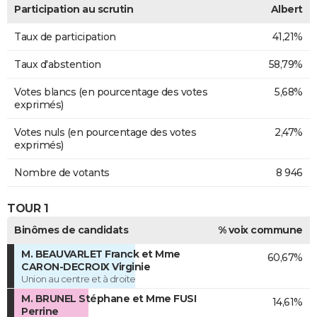
Participation au scrutin
Albert
Taux de participation
41,21%
Taux d'abstention
58,79%
Votes blancs (en pourcentage des votes
5,68%
exprimés)
Votes nuls (en pourcentage des votes
2,47%
exprimés)
Nombre de votants
8 946
TOUR 1
Binômes de candidats
% voix commune
M. BEAUVARLET Franck et Mme
60,67%
CARON-DECROIX Virginie
Union au centre et à droite
M. BRUNEL Stéphane et Mme FUSI
14,61%
Perrine