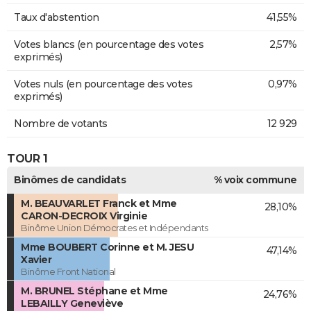
Taux d'abstention
41,55%
Votes blancs (en pourcentage des votes
2,57%
exprimés)
Votes nuls (en pourcentage des votes
0,97%
exprimés)
Nombre de votants
12 929
TOUR 1
Binômes de candidats
% voix commune
M. BEAUVARLET Franck et Mme
28,10%
CARON-DECROIX Virginie
Binôme Union Démocrates et Indépendants
Mme BOUBERT Corinne et M. JESU
47,14%
Xavier
Binôme Front National
M. BRUNEL Stéphane et Mme
24,76%
LEBAILLY Geneviève