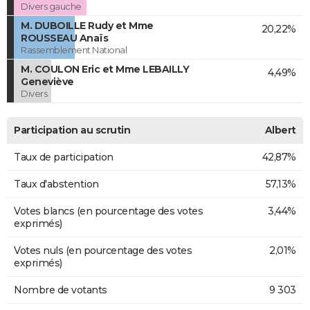
Divers gauche
M. DUBOILLE Rudy et Mme
20,22%
ROUSSEAU Anaïs
Rassemblement National
M. COULON Eric et Mme LEBAILLY
4,49%
Geneviève
Divers
Participation au scrutin
Albert
Taux de participation
42,87%
Taux d'abstention
57,13%
Votes blancs (en pourcentage des votes
3,44%
exprimés)
Votes nuls (en pourcentage des votes
2,01%
exprimés)
Nombre de votants
9 303