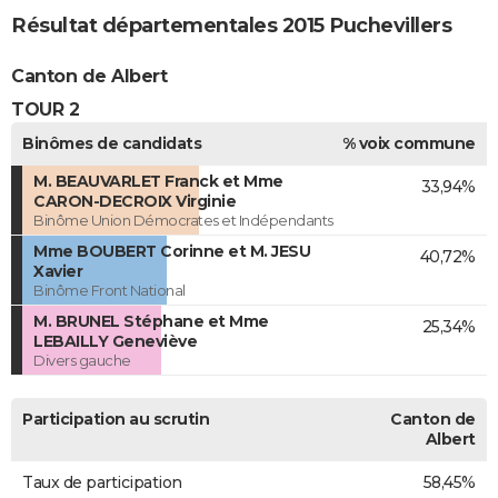
Résultat départementales 2015 Puchevillers
Canton de Albert
TOUR 2
Binômes de candidats
% voix commune
M. BEAUVARLET Franck et Mme
33,94%
CARON-DECROIX Virginie
Binôme Union Démocrates et Indépendants
Mme BOUBERT Corinne et M. JESU
40,72%
Xavier
Binôme Front National
M. BRUNEL Stéphane et Mme
25,34%
LEBAILLY Geneviève
Divers gauche
Participation au scrutin
Canton de
Albert
Taux de participation
58,45%