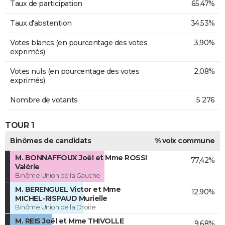
Taux de participation
65,47%
Taux d'abstention
34,53%
Votes blancs (en pourcentage des votes
3,90%
exprimés)
Votes nuls (en pourcentage des votes
2,08%
exprimés)
Nombre de votants
5 276
TOUR 1
Binômes de candidats
% voix commune
M. BONNAFFOUX Joël et Mme ROSSI
77,42%
Valérie
Binôme Union de la Gauche
M. BERENGUEL Victor et Mme
12,90%
MICHEL-RISPAUD Murielle
Binôme Union de la Droite
M. REIS Joël et Mme THIVOLLE
9,68%