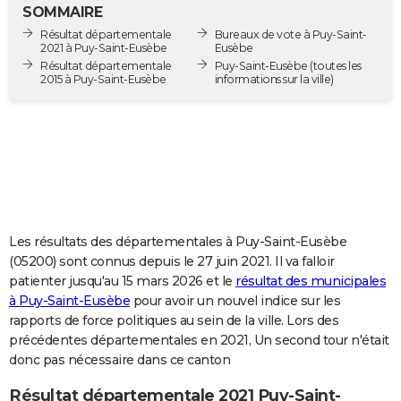
SOMMAIRE
City break
Voyage de noces
Climat
Destinations
Voyage nature
Forum
+
PHOTO
Résultat départementale
Bureaux de vote à Puy-Saint-
2021 à Puy-Saint-Eusèbe
Eusèbe
GUIDES D'ACHAT
Résultat départementale
Puy-Saint-Eusèbe
(toutes les
2015 à Puy-Saint-Eusèbe
informations sur la ville)
BONS PLANS
CARTE DE VOEUX
Carte Bonne année
Carte Pâques
Carte de Noël
Carte Saint-Valentin
Carte d'anniversaire
DICTIONNAIRE
Biographies
Expressions
Dictionnaire
Citations
Proverbes
PROGRAMME TV
COPAINS D'AVANT
Les résultats des départementales à Puy-Saint-Eusèbe
(05200) sont connus depuis le 27 juin 2021. Il va falloir
Se connecter
Collèges
Universités
Service militaire
S'inscrire
Lycées
Primaires
Entreprises
Avis de recherche
AVIS DE DÉCÈS
patienter jusqu'au 15 mars 2026 et le
résultat des municipales
à Puy-Saint-Eusèbe
pour avoir un nouvel indice sur les
FORUM
rapports de force politiques au sein de la ville. Lors des
précédentes départementales en 2021, Un second tour n'était
Lifestyle
Sport
Television
Cinema
Bricolage
Culture
Auto
Voyage
donc pas nécessaire dans ce canton
Résultat départementale 2021 Puy-Saint-