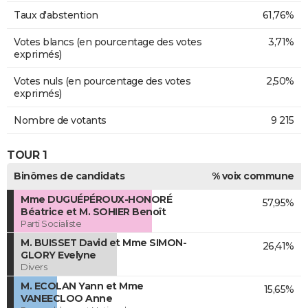
Taux d'abstention
61,76%
Votes blancs (en pourcentage des votes
3,71%
exprimés)
Votes nuls (en pourcentage des votes
2,50%
exprimés)
Nombre de votants
9 215
TOUR 1
Binômes de candidats
% voix commune
Mme DUGUÉPÉROUX-HONORÉ
57,95%
Béatrice et M. SOHIER Benoît
Parti Socialiste
M. BUISSET David et Mme SIMON-
26,41%
GLORY Evelyne
Divers
M. ECOLAN Yann et Mme
15,65%
VANEECLOO Anne