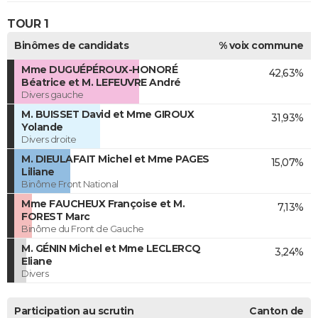
TOUR 1
Binômes de candidats
% voix commune
Mme DUGUÉPÉROUX-HONORÉ
42,63%
Béatrice et M. LEFEUVRE André
Divers gauche
M. BUISSET David et Mme GIROUX
31,93%
Yolande
Divers droite
M. DIEULAFAIT Michel et Mme PAGES
15,07%
Liliane
Binôme Front National
Mme FAUCHEUX Françoise et M.
7,13%
FOREST Marc
Binôme du Front de Gauche
M. GÉNIN Michel et Mme LECLERCQ
3,24%
Eliane
Divers
Participation au scrutin
Canton de