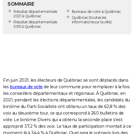
SOMMAIRE
City break
Voyage de noces
Climat
Destinations
Voyage nature
Forum
+
PHOTO
Résultat départementale
Bureaux de vote à Québriac
2021 à Québriac
Québriac
(toutes les
GUIDES D'ACHAT
Résultat départementale
informations sur la ville)
2015 à Québriac
BONS PLANS
CARTE DE VOEUX
Carte Bonne année
Carte Pâques
Carte de Noël
Carte Saint-Valentin
Carte d'anniversaire
DICTIONNAIRE
Biographies
Expressions
Dictionnaire
Citations
Proverbes
PROGRAMME TV
Fin juin 2021, les électeurs de Québriac se sont déplacés dans
COPAINS D'AVANT
les
bureaux de vote
de leur commune pour remplacer à la fois
Se connecter
Collèges
Universités
Service militaire
S'inscrire
Lycées
Primaires
Entreprises
Avis de recherche
AVIS DE DÉCÈS
les conseillers départementaux et régionaux. À Québriac, en
2021, pendant les élections départementales, les candidats du
FORUM
binôme du Parti Socialiste ont obtenu un taux de 62,8 % des
voix au deuxième tour, ce qui correspond à 260 bulletins de
Lifestyle
Sport
Television
Cinema
Bricolage
Culture
Auto
Voyage
vote. Le binôme Divers qui a obtenu la seconde place s'est
approprié 37,2 % des voix. Le taux de participation montait à ce
moment-là à 34,4 % à Québriac. Quel sera le scénario lors des