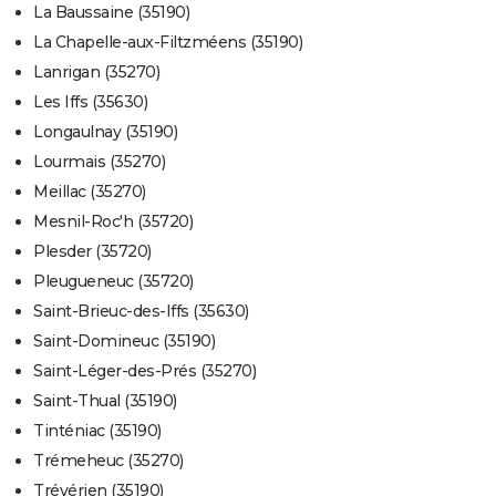
La Baussaine (35190)
La Chapelle-aux-Filtzméens (35190)
Lanrigan (35270)
Les Iffs (35630)
Longaulnay (35190)
Lourmais (35270)
Meillac (35270)
Mesnil-Roc'h (35720)
Plesder (35720)
Pleugueneuc (35720)
Saint-Brieuc-des-Iffs (35630)
Saint-Domineuc (35190)
Saint-Léger-des-Prés (35270)
Saint-Thual (35190)
Tinténiac (35190)
Trémeheuc (35270)
Trévérien (35190)