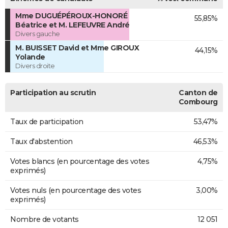
Mme DUGUÉPÉROUX-HONORÉ
55,85%
Béatrice et M. LEFEUVRE André
Divers gauche
M. BUISSET David et Mme GIROUX
44,15%
Yolande
Divers droite
Participation au scrutin
Canton de
Combourg
Taux de participation
53,47%
Taux d'abstention
46,53%
Votes blancs (en pourcentage des votes
4,75%
exprimés)
Votes nuls (en pourcentage des votes
3,00%
exprimés)
Nombre de votants
12 051