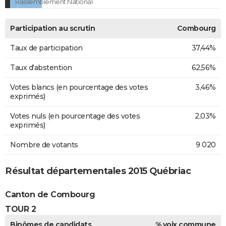
Rassemblement National
Participation au scrutin
Combourg
Taux de participation
37,44%
Taux d'abstention
62,56%
Votes blancs (en pourcentage des votes
3,46%
exprimés)
Votes nuls (en pourcentage des votes
2,03%
exprimés)
Nombre de votants
9 020
Résultat départementales 2015 Québriac
Canton de Combourg
TOUR 2
Binômes de candidats
% voix commune