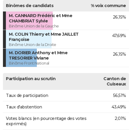
Binômes de candidats
% voix commune
M. CANNARD Frédéric et Mme
26,15%
CHAMBRIAT Sylvie
Binôme Union de la Gauche
M. COLIN Thierry et Mme JAILLET
47,69%
Françoise
Binôme Union de la Droite
M. DORIER Anthony et Mme
26,15%
TRESORIER Viviane
Binôme Front National
Participation au scrutin
Canton de
Cuiseaux
Taux de participation
56,51%
Taux d'abstention
43,49%
Votes blancs (en pourcentage des votes
2,01%
exprimés)