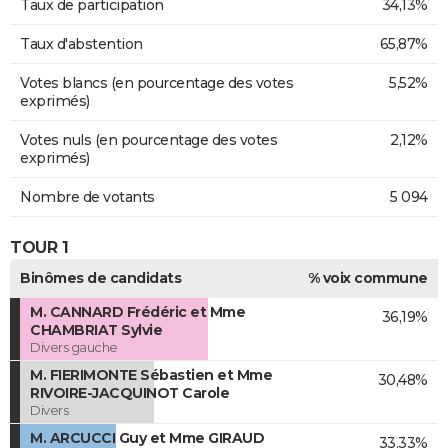
Taux de participation
34,13%
Taux d'abstention
65,87%
Votes blancs (en pourcentage des votes
5,52%
exprimés)
Votes nuls (en pourcentage des votes
2,12%
exprimés)
Nombre de votants
5 094
TOUR 1
Binômes de candidats
% voix commune
M. CANNARD Frédéric et Mme
36,19%
CHAMBRIAT Sylvie
Divers gauche
M. FIERIMONTE Sébastien et Mme
30,48%
RIVOIRE-JACQUINOT Carole
Divers
M. ARCUCCI Guy et Mme GIRAUD
33,33%