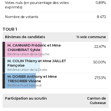
Votes nuls (en pourcentage des votes
0,89%
exprimés)
Nombre de votants
8 473
TOUR 1
Binômes de candidats
% voix commune
M. CANNARD Frédéric et Mme
22,47%
CHAMBRIAT Sylvie
Binôme Union de la Gauche
M. COLIN Thierry et Mme JAILLET
50,00%
Françoise
Binôme Union de la Droite
M. DORIER Anthony et Mme
27,53%
TRESORIER Viviane
Binôme Front National
Participation au scrutin
Canton de
Cuiseaux