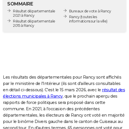
SOMMAIRE
City break
Voyage de noces
Climat
Destinations
Voyage nature
Forum
+
PHOTO
Résultat départementale
Bureaux de vote à Rancy
2021 à Rancy
Rancy
(toutes les
GUIDES D'ACHAT
Résultat départementale
informations sur la ville)
2015 à Rancy
BONS PLANS
CARTE DE VOEUX
Carte Bonne année
Carte Pâques
Carte de Noël
Carte Saint-Valentin
Carte d'anniversaire
DICTIONNAIRE
Biographies
Expressions
Dictionnaire
Citations
Proverbes
PROGRAMME TV
Les résultats des départementales pour Rancy sont affichés
COPAINS D'AVANT
par le ministère de l'Intérieur (ils sont d'ailleurs consultables
Se connecter
Collèges
Universités
Service militaire
S'inscrire
Lycées
Primaires
Entreprises
Avis de recherche
AVIS DE DÉCÈS
en détail ci-dessous). C'est le 15 mars 2026, avec le
résultat des
élections municipales à Rancy
, que le prochain aperçu des
FORUM
rapports de force politiques sera proposé dans cette
commune. En 2021, à l'occasion des précédentes
Lifestyle
Sport
Television
Cinema
Bricolage
Culture
Auto
Voyage
départementales, les électeurs de Rancy ont voté en majorité
pour le binôme Divers gauche dans le canton de Cuiseaux au
second tour. En d'autres termes, 65 personnes ont voté pour