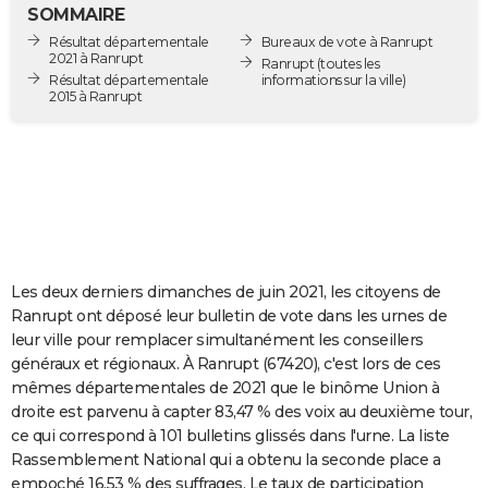
SOMMAIRE
City break
Voyage de noces
Climat
Destinations
Voyage nature
Forum
+
PHOTO
Résultat départementale
Bureaux de vote à Ranrupt
2021 à Ranrupt
Ranrupt
(toutes les
GUIDES D'ACHAT
Résultat départementale
informations sur la ville)
2015 à Ranrupt
BONS PLANS
CARTE DE VOEUX
Carte Bonne année
Carte Pâques
Carte de Noël
Carte Saint-Valentin
Carte d'anniversaire
DICTIONNAIRE
Biographies
Expressions
Dictionnaire
Citations
Proverbes
PROGRAMME TV
Les deux derniers dimanches de juin 2021, les citoyens de
COPAINS D'AVANT
Ranrupt ont déposé leur bulletin de vote dans les urnes de
Se connecter
Collèges
Universités
Service militaire
S'inscrire
Lycées
Primaires
Entreprises
Avis de recherche
AVIS DE DÉCÈS
leur ville pour remplacer simultanément les conseillers
généraux et régionaux. À Ranrupt (67420), c'est lors de ces
FORUM
mêmes départementales de 2021 que le binôme Union à
droite est parvenu à capter 83,47 % des voix au deuxième tour,
Lifestyle
Sport
Television
Cinema
Bricolage
Culture
Auto
Voyage
ce qui correspond à 101 bulletins glissés dans l'urne. La liste
Rassemblement National qui a obtenu la seconde place a
empoché 16,53 % des suffrages. Le taux de participation