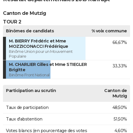
Canton de Mutzig
TOUR 2
Binômes de candidats
% voix commune
M. BIERRY Frédéric et Mme
66,67%
MOZZICONACCI Frédérique
Binôme Union pour un Mouvement
Populaire
M. CHARLIER Gilles et Mme STIEGLER
33,33%
Brigitte
Binôme Front National
Participation au scrutin
Canton de
Mutzig
Taux de participation
48,50%
Taux d'abstention
51,50%
Votes blancs (en pourcentage des votes
4,60%