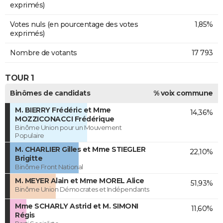
exprimés)
Votes nuls (en pourcentage des votes
1,85%
exprimés)
Nombre de votants
17 793
TOUR 1
Binômes de candidats
% voix commune
M. BIERRY Frédéric et Mme
14,36%
MOZZICONACCI Frédérique
Binôme Union pour un Mouvement
Populaire
M. CHARLIER Gilles et Mme STIEGLER
22,10%
Brigitte
Binôme Front National
M. MEYER Alain et Mme MOREL Alice
51,93%
Binôme Union Démocrates et Indépendants
Mme SCHARLY Astrid et M. SIMONI
11,60%
Régis