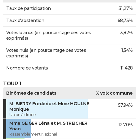
Taux de participation
31,27%
Taux d'abstention
68,73%
Votes blancs (en pourcentage des votes
3,82%
exprimés)
Votes nuls (en pourcentage des votes
1,54%
exprimés)
Nombre de votants
11 428
TOUR 1
Binômes de candidats
% voix commune
M. BIERRY Frédéric et Mme HOULNE
57,94%
Monique
Union à droite
Mme GEIGER Léna et M. STREICHER
12,70%
Yoan
Rassemblement National