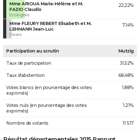
Mme ARIOUA Marie-Hélène et M.
22,22%
FAZIO Claudio
Ecologiste
Mme FLEURY REBERT Elisabeth et M.
7,14%
LEHMANN Jean-Luc
Divers
Participation au scrutin
Mutzig
Taux de participation
31,52%
Taux d'abstention
68,48%
Votes blancs (en pourcentage des votes
1,88%
exprimés)
Votes nuls (en pourcentage des votes
1,21%
exprimés)
Nombre de votants
11 517
Résultat départementales 2015 Ranrupt