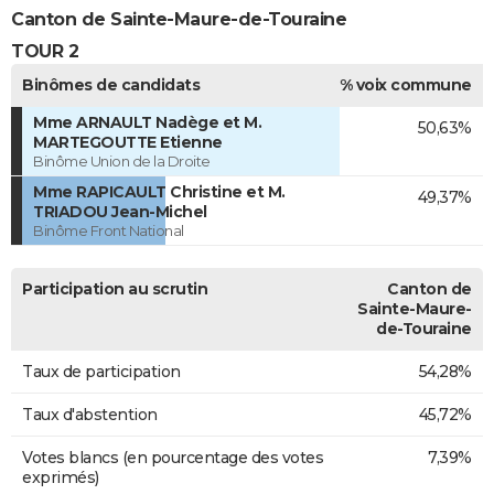
Canton de Sainte-Maure-de-Touraine
TOUR 2
Binômes de candidats
% voix commune
Mme ARNAULT Nadège et M.
50,63%
MARTEGOUTTE Etienne
Binôme Union de la Droite
Mme RAPICAULT Christine et M.
49,37%
TRIADOU Jean-Michel
Binôme Front National
Participation au scrutin
Canton de
Sainte-Maure-
de-Touraine
Taux de participation
54,28%
Taux d'abstention
45,72%
Votes blancs (en pourcentage des votes
7,39%
exprimés)