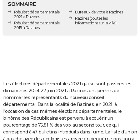
SOMMAIRE
City break
Voyage de noces
Climat
Destinations
Voyage nature
Forum
+
PHOTO
Résultat départementale
Bureaux de vote à Razines
2021 à Razines
Razines
(toutes les
GUIDES D'ACHAT
Résultat départementale
informations sur la ville)
2015 à Razines
BONS PLANS
CARTE DE VOEUX
Carte Bonne année
Carte Pâques
Carte de Noël
Carte Saint-Valentin
Carte d'anniversaire
DICTIONNAIRE
Biographies
Expressions
Dictionnaire
Citations
Proverbes
PROGRAMME TV
Les élections départementales 2021 qui se sont passées les
COPAINS D'AVANT
dimanches 20 et 27 juin 2021 à Razines ont permis de
Se connecter
Collèges
Universités
Service militaire
S'inscrire
Lycées
Primaires
Entreprises
Avis de recherche
AVIS DE DÉCÈS
nommer les représentants du nouveau conseil
départemental. Dans la localité de Razines, en 2021, à
FORUM
l'occasion de ces mêmes élections départementales, le
binôme des Républicains est parvenu à acquérir un
Lifestyle
Sport
Television
Cinema
Bricolage
Culture
Auto
Voyage
pourcentage de 75,81 % des voix au second tour, ce qui
correspond à 47 bulletins introduits dans l'urne. La liste d'union
à gauche avec des écologistes arrivée en deuxième position a