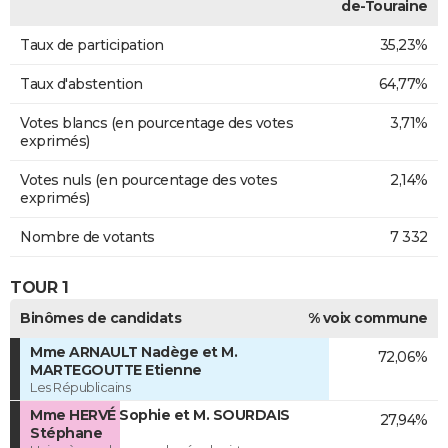
de-Touraine
Taux de participation
35,23%
Taux d'abstention
64,77%
Votes blancs (en pourcentage des votes
3,71%
exprimés)
Votes nuls (en pourcentage des votes
2,14%
exprimés)
Nombre de votants
7 332
TOUR 1
Binômes de candidats
% voix commune
Mme ARNAULT Nadège et M.
72,06%
MARTEGOUTTE Etienne
Les Républicains
Mme HERVÉ Sophie et M. SOURDAIS
27,94%
Stéphane