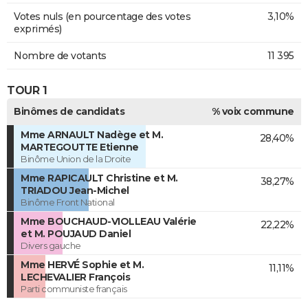
Votes nuls (en pourcentage des votes
3,10%
exprimés)
Nombre de votants
11 395
TOUR 1
Binômes de candidats
% voix commune
Mme ARNAULT Nadège et M.
28,40%
MARTEGOUTTE Etienne
Binôme Union de la Droite
Mme RAPICAULT Christine et M.
38,27%
TRIADOU Jean-Michel
Binôme Front National
Mme BOUCHAUD-VIOLLEAU Valérie
22,22%
et M. POUJAUD Daniel
Divers gauche
Mme HERVÉ Sophie et M.
11,11%
LECHEVALIER François
Parti communiste français