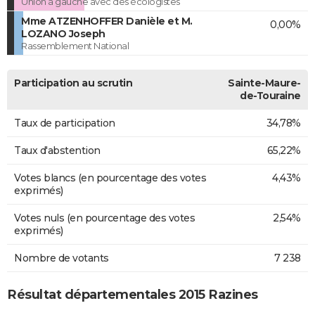
Union à gauche avec des écologistes
Mme ATZENHOFFER Danièle et M.
0,00%
LOZANO Joseph
Rassemblement National
Participation au scrutin
Sainte-Maure-
de-Touraine
Taux de participation
34,78%
Taux d'abstention
65,22%
Votes blancs (en pourcentage des votes
4,43%
exprimés)
Votes nuls (en pourcentage des votes
2,54%
exprimés)
Nombre de votants
7 238
Résultat départementales 2015 Razines