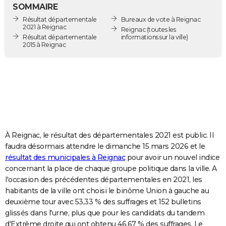
SOMMAIRE
City break
Voyage de noces
Climat
Destinations
Voyage nature
Forum
+
PHOTO
Résultat départementale
Bureaux de vote à Reignac
2021 à Reignac
Reignac
(toutes les
GUIDES D'ACHAT
Résultat départementale
informations sur la ville)
2015 à Reignac
BONS PLANS
CARTE DE VOEUX
Carte Bonne année
Carte Pâques
Carte de Noël
Carte Saint-Valentin
Carte d'anniversaire
DICTIONNAIRE
Biographies
Expressions
Dictionnaire
Citations
Proverbes
PROGRAMME TV
À Reignac, le résultat des départementales 2021 est public. Il
COPAINS D'AVANT
faudra désormais attendre le dimanche 15 mars 2026 et le
Se connecter
Collèges
Universités
Service militaire
S'inscrire
Lycées
Primaires
Entreprises
Avis de recherche
AVIS DE DÉCÈS
résultat des municipales à Reignac
pour avoir un nouvel indice
concernant la place de chaque groupe politique dans la ville. A
FORUM
l'occasion des précédentes départementales en 2021, les
habitants de la ville ont choisi le binôme Union à gauche au
Lifestyle
Sport
Television
Cinema
Bricolage
Culture
Auto
Voyage
deuxième tour avec 53,33 % des suffrages et 152 bulletins
glissés dans l'urne, plus que pour les candidats du tandem
d'Extrême droite qui ont obtenu 46,67 % des suffrages. Le