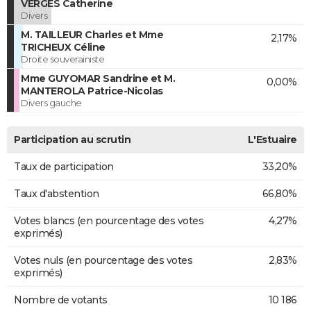
VERGES Catherine
Divers
M. TAILLEUR Charles et Mme
2,17%
TRICHEUX Céline
Droite souverainiste
Mme GUYOMAR Sandrine et M.
0,00%
MANTEROLA Patrice-Nicolas
Divers gauche
Participation au scrutin
L'Estuaire
Taux de participation
33,20%
Taux d'abstention
66,80%
Votes blancs (en pourcentage des votes
4,27%
exprimés)
Votes nuls (en pourcentage des votes
2,83%
exprimés)
Nombre de votants
10 186