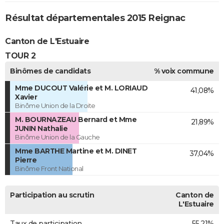
Résultat départementales 2015 Reignac
Canton de L'Estuaire
TOUR 2
Binômes de candidats
% voix commune
Mme DUCOUT Valérie et M. LORIAUD
41,08%
Xavier
Binôme Union de la Droite
M. BOURNAZEAU Bernard et Mme
21,89%
JUNIN Nathalie
Binôme Union de la Gauche
Mme BARTHE Martine et M. DINET
37,04%
Pierre
Binôme Front National
Participation au scrutin
Canton de
L'Estuaire
Taux de participation
55,21%