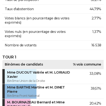
Taux d'abstention
44,79%
Votes blancs (en pourcentage des votes
2,77%
exprimés)
Votes nuls (en pourcentage des votes
1,37%
exprimés)
Nombre de votants
16 538
TOUR 1
Binômes de candidats
% voix commune
Mme DUCOUT Valérie et M. LORIAUD
33,08%
Xavier
Binôme Union de la Droite
Mme BARTHE Martine et M. DINET
39,51%
Pierre
Binôme Front National
M. BOURNAZEAU Bernard et Mme
20,42%