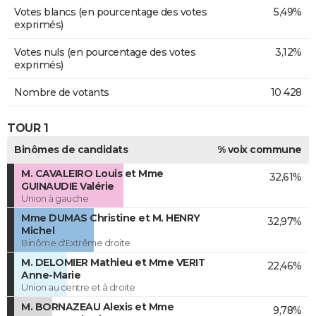
Votes blancs (en pourcentage des votes
5,49%
exprimés)
Votes nuls (en pourcentage des votes
3,12%
exprimés)
Nombre de votants
10 428
TOUR 1
Binômes de candidats
% voix commune
M. CAVALEIRO Louis et Mme
32,61%
GUINAUDIE Valérie
Union à gauche
Mme DUMAS Christine et M. HENRY
32,97%
Michel
Binôme d'Extrême droite
M. DELOMIER Mathieu et Mme VERIT
22,46%
Anne-Marie
Union au centre et à droite
M. BORNAZEAU Alexis et Mme
9,78%