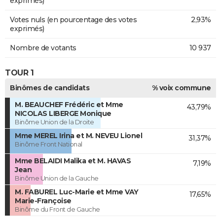
exprimés)
Votes nuls (en pourcentage des votes
2,93%
exprimés)
Nombre de votants
10 937
TOUR 1
Binômes de candidats
% voix commune
M. BEAUCHEF Frédéric et Mme
43,79%
NICOLAS LIBERGE Monique
Binôme Union de la Droite
Mme MEREL Irina et M. NEVEU Lionel
31,37%
Binôme Front National
Mme BELAIDI Malika et M. HAVAS
7,19%
Jean
Binôme Union de la Gauche
M. FABUREL Luc-Marie et Mme VAY
17,65%
Marie-Françoise
Binôme du Front de Gauche