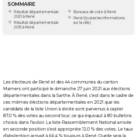
SOMMAIRE
City break
Voyage de noces
Climat
Destinations
Voyage nature
Forum
+
PHOTO
Résultat départementale
Bureaux de vote à René
2021 à René
René
(toutes les informations
GUIDES D'ACHAT
Résultat départementale
sur la ville)
2015 à René
BONS PLANS
CARTE DE VOEUX
Carte Bonne année
Carte Pâques
Carte de Noël
Carte Saint-Valentin
Carte d'anniversaire
DICTIONNAIRE
Biographies
Expressions
Dictionnaire
Citations
Proverbes
PROGRAMME TV
Les électeurs de René et des 44 communes du canton
COPAINS D'AVANT
Mamers ont participé le dimanche 27 juin 2021 aux élections
Se connecter
Collèges
Universités
Service militaire
S'inscrire
Lycées
Primaires
Entreprises
Avis de recherche
AVIS DE DÉCÈS
départementales dans la Sarthe. À René, c'est dans le cadre de
ces mêmes élections départementales en 2021 que les
FORUM
candidats de la liste Union à droite sont parvenus à capter
87,0 % des votes au second tour, ce qui équivaut à 80 bulletins
Lifestyle
Sport
Television
Cinema
Bricolage
Culture
Auto
Voyage
choisis dans l'isoloir. La liste Rassemblement National arrivée
en seconde position s'est appropriée 13,0 % des votes. Le taux
d'abstention arrivait à 66,4 % toujours à René. Quelle sera la