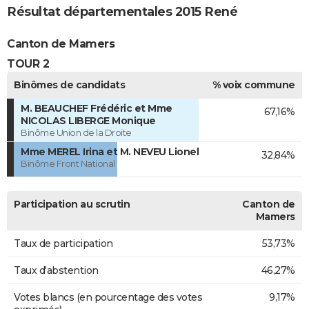
Résultat départementales 2015 René
Canton de Mamers
TOUR 2
Binômes de candidats
% voix commune
M. BEAUCHEF Frédéric et Mme
67,16%
NICOLAS LIBERGE Monique
Binôme Union de la Droite
Mme MEREL Irina et M. NEVEU Lionel
32,84%
Binôme Front National
Participation au scrutin
Canton de
Mamers
Taux de participation
53,73%
Taux d'abstention
46,27%
Votes blancs (en pourcentage des votes
9,17%