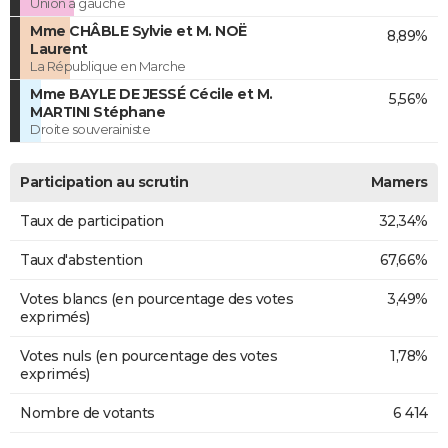
Union à gauche
Mme CHÂBLE Sylvie et M. NOË
8,89%
Laurent
La République en Marche
Mme BAYLE DE JESSÉ Cécile et M.
5,56%
MARTINI Stéphane
Droite souverainiste
Participation au scrutin
Mamers
Taux de participation
32,34%
Taux d'abstention
67,66%
Votes blancs (en pourcentage des votes
3,49%
exprimés)
Votes nuls (en pourcentage des votes
1,78%
exprimés)
Nombre de votants
6 414