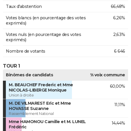
Taux d'abstention
66,48%
Votes blancs (en pourcentage des votes
6,26%
exprimés)
Votes nuls (en pourcentage des votes
2,63%
exprimés)
Nombre de votants
6 646
TOUR 1
Binômes de candidats
% voix commune
M. BEAUCHEF Frederic et Mme
60,00%
NICOLAS-LIBERGE Monique
Union à droite
M. DE VILMAREST Eric et Mme
11,11%
HOVASSE Suzanne
Rassemblement National
Mme HAMONOU Camille et M. LUNEL
14,44%
Frédéric