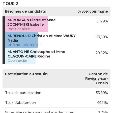
TOUR 2
Binômes de candidats
% voix commune
M. BURGAIN Pierre et Mme
51,79%
JOCHYMSKI Isabelle
Parti Socialiste
M. RENOULD Christian et Mme VAURY
27,59%
Nadia
Binôme Front National
M. ANTOINE Christophe et Mme
20,62%
CLAQUIN-GAIRE Régine
Divers droite
Participation au scrutin
Canton de
Revigny-sur-
Ornain
Taux de participation
55,89%
Taux d'abstention
44,11%
Votes blancs (en pourcentage des votes
2,74%