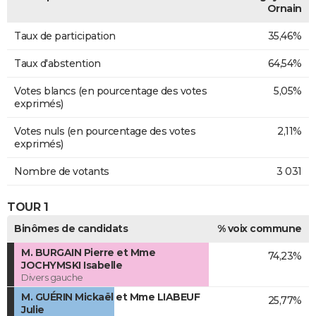
Ornain
Taux de participation
35,46%
Taux d'abstention
64,54%
Votes blancs (en pourcentage des votes
5,05%
exprimés)
Votes nuls (en pourcentage des votes
2,11%
exprimés)
Nombre de votants
3 031
TOUR 1
Binômes de candidats
% voix commune
M. BURGAIN Pierre et Mme
74,23%
JOCHYMSKI Isabelle
Divers gauche
M. GUÉRIN Mickaël et Mme LIABEUF
25,77%
Julie