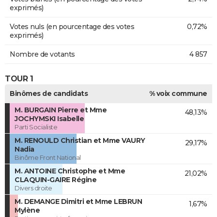
exprimés)
Votes nuls (en pourcentage des votes
0,72%
exprimés)
Nombre de votants
4 857
TOUR 1
Binômes de candidats
% voix commune
M. BURGAIN Pierre et Mme
48,13%
JOCHYMSKI Isabelle
Parti Socialiste
M. RENOULD Christian et Mme VAURY
29,17%
Nadia
Binôme Front National
M. ANTOINE Christophe et Mme
21,02%
CLAQUIN-GAIRE Régine
Divers droite
M. DEMANGE Dimitri et Mme LEBRUN
1,67%
Mylène