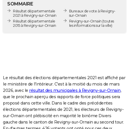
SOMMAIRE
City break
Voyage de noces
Climat
Destinations
Voyage nature
Forum
+
PHOTO
Résultat départementale
Bureaux de vote à Revigny-
2021 à Revigny-sur-Ornain
sur-Ornain
GUIDES D'ACHAT
Résultat départementale
Revigny-sur-Ornain
(toutes
2015 à Revigny-sur-Ornain
les informations sur la ville)
BONS PLANS
CARTE DE VOEUX
Carte Bonne année
Carte Pâques
Carte de Noël
Carte Saint-Valentin
Carte d'anniversaire
DICTIONNAIRE
Biographies
Expressions
Dictionnaire
Citations
Proverbes
PROGRAMME TV
COPAINS D'AVANT
Le résultat des élections départementales 2021 est affiché par
le ministère de l'Intérieur. C'est à la moitié du mois de mars
Se connecter
Collèges
Universités
Service militaire
S'inscrire
Lycées
Primaires
Entreprises
Avis de recherche
AVIS DE DÉCÈS
2026, avec le
résultat des municipales à Revigny-sur-Ornain
,
que le prochain aperçu des rapports de force politiques sera
FORUM
proposé dans cette ville. Dans le cadre des précédentes
élections départementales de 2021, les électeurs de Revigny-
Lifestyle
Sport
Television
Cinema
Bricolage
Culture
Auto
Voyage
sur-Ornain ont plébiscité en majorité le binôme Divers
gauche dans le canton de Revigny-sur-Ornain au second tour.
En d'autres termes, 426 votants ont opté pour ces deux