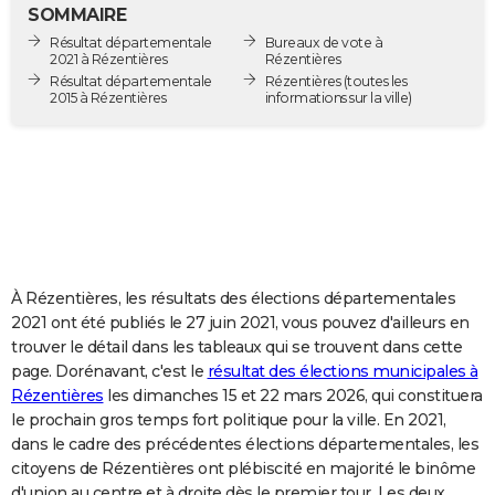
SOMMAIRE
City break
Voyage de noces
Climat
Destinations
Voyage nature
Forum
+
PHOTO
Résultat départementale
Bureaux de vote à
2021 à Rézentières
Rézentières
GUIDES D'ACHAT
Résultat départementale
Rézentières
(toutes les
2015 à Rézentières
informations sur la ville)
BONS PLANS
CARTE DE VOEUX
Carte Bonne année
Carte Pâques
Carte de Noël
Carte Saint-Valentin
Carte d'anniversaire
DICTIONNAIRE
Biographies
Expressions
Dictionnaire
Citations
Proverbes
PROGRAMME TV
COPAINS D'AVANT
À Rézentières, les résultats des élections départementales
2021 ont été publiés le 27 juin 2021, vous pouvez d'ailleurs en
Se connecter
Collèges
Universités
Service militaire
S'inscrire
Lycées
Primaires
Entreprises
Avis de recherche
AVIS DE DÉCÈS
trouver le détail dans les tableaux qui se trouvent dans cette
page. Dorénavant, c'est le
résultat des élections municipales à
FORUM
Rézentières
les dimanches 15 et 22 mars 2026, qui constituera
le prochain gros temps fort politique pour la ville. En 2021,
Lifestyle
Sport
Television
Cinema
Bricolage
Culture
Auto
Voyage
dans le cadre des précédentes élections départementales, les
citoyens de Rézentières ont plébiscité en majorité le binôme
d'union au centre et à droite dès le premier tour. Les deux