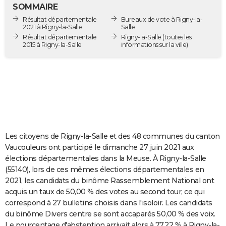
SOMMAIRE
City break
Voyage de noces
Climat
Destinations
Voyage nature
Forum
+
PHOTO
Résultat départementale
Bureaux de vote à Rigny-la-
2021 à Rigny-la-Salle
Salle
GUIDES D'ACHAT
Résultat départementale
Rigny-la-Salle
(toutes les
2015 à Rigny-la-Salle
informations sur la ville)
BONS PLANS
CARTE DE VOEUX
Carte Bonne année
Carte Pâques
Carte de Noël
Carte Saint-Valentin
Carte d'anniversaire
DICTIONNAIRE
Biographies
Expressions
Dictionnaire
Citations
Proverbes
PROGRAMME TV
COPAINS D'AVANT
Les citoyens de Rigny-la-Salle et des 48 communes du canton
Vaucouleurs ont participé le dimanche 27 juin 2021 aux
Se connecter
Collèges
Universités
Service militaire
S'inscrire
Lycées
Primaires
Entreprises
Avis de recherche
AVIS DE DÉCÈS
élections départementales dans la Meuse. À Rigny-la-Salle
(55140), lors de ces mêmes élections départementales en
FORUM
2021, les candidats du binôme Rassemblement National ont
acquis un taux de 50,00 % des votes au second tour, ce qui
Lifestyle
Sport
Television
Cinema
Bricolage
Culture
Auto
Voyage
correspond à 27 bulletins choisis dans l'isoloir. Les candidats
du binôme Divers centre se sont accaparés 50,00 % des voix.
Le pourcentage d'abstention arrivait alors à 77,22 % à Rigny-la-