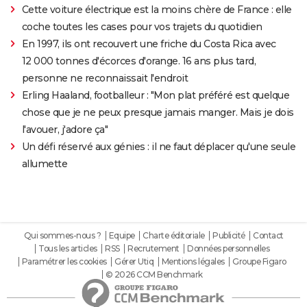
Cette voiture électrique est la moins chère de France : elle
coche toutes les cases pour vos trajets du quotidien
En 1997, ils ont recouvert une friche du Costa Rica avec
12 000 tonnes d'écorces d'orange. 16 ans plus tard,
personne ne reconnaissait l'endroit
Erling Haaland, footballeur : "Mon plat préféré est quelque
chose que je ne peux presque jamais manger. Mais je dois
l'avouer, j'adore ça"
Un défi réservé aux génies : il ne faut déplacer qu'une seule
allumette
Qui sommes-nous ?
Equipe
Charte éditoriale
Publicité
Contact
Tous les articles
RSS
Recrutement
Données personnelles
Paramétrer les cookies
Gérer Utiq
Mentions légales
Groupe Figaro
© 2026 CCM Benchmark