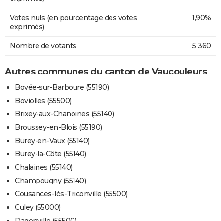
Votes nuls (en pourcentage des votes
1,90%
exprimés)
Nombre de votants
5 360
Autres communes du canton de Vaucouleurs
Bovée-sur-Barboure (55190)
Boviolles (55500)
Brixey-aux-Chanoines (55140)
Broussey-en-Blois (55190)
Burey-en-Vaux (55140)
Burey-la-Côte (55140)
Chalaines (55140)
Champougny (55140)
Cousances-lès-Triconville (55500)
Culey (55000)
Dagonville (55500)