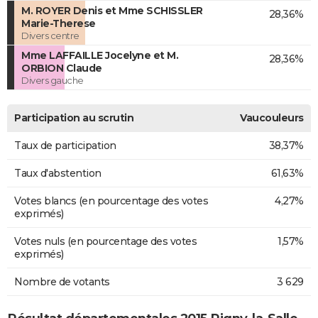
M. ROYER Denis et Mme SCHISSLER
28,36%
Marie-Therese
Divers centre
Mme LAFFAILLE Jocelyne et M.
28,36%
ORBION Claude
Divers gauche
Participation au scrutin
Vaucouleurs
Taux de participation
38,37%
Taux d'abstention
61,63%
Votes blancs (en pourcentage des votes
4,27%
exprimés)
Votes nuls (en pourcentage des votes
1,57%
exprimés)
Nombre de votants
3 629