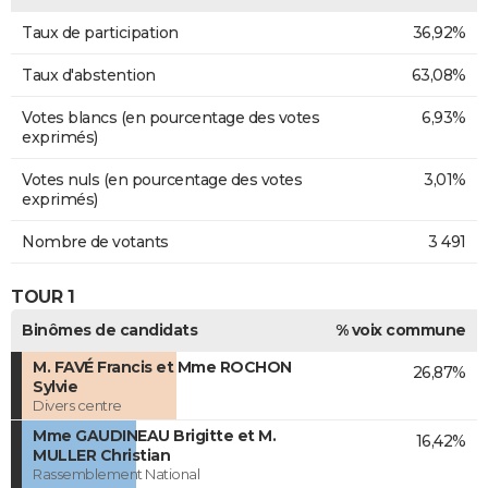
Taux de participation
36,92%
Taux d'abstention
63,08%
Votes blancs (en pourcentage des votes
6,93%
exprimés)
Votes nuls (en pourcentage des votes
3,01%
exprimés)
Nombre de votants
3 491
TOUR 1
Binômes de candidats
% voix commune
M. FAVÉ Francis et Mme ROCHON
26,87%
Sylvie
Divers centre
Mme GAUDINEAU Brigitte et M.
16,42%
MULLER Christian
Rassemblement National