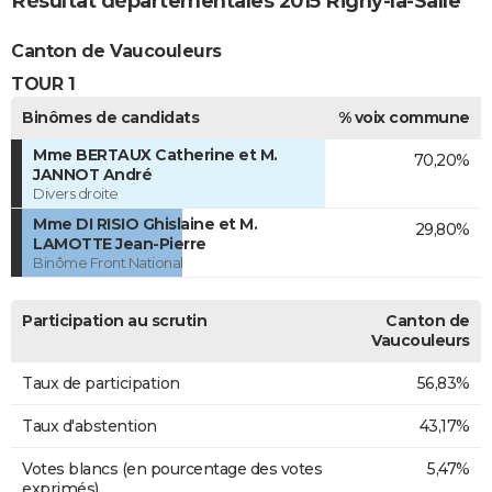
Résultat départementales 2015 Rigny-la-Salle
Canton de Vaucouleurs
TOUR 1
Binômes de candidats
% voix commune
Mme BERTAUX Catherine et M.
70,20%
JANNOT André
Divers droite
Mme DI RISIO Ghislaine et M.
29,80%
LAMOTTE Jean-Pierre
Binôme Front National
Participation au scrutin
Canton de
Vaucouleurs
Taux de participation
56,83%
Taux d'abstention
43,17%
Votes blancs (en pourcentage des votes
5,47%
exprimés)