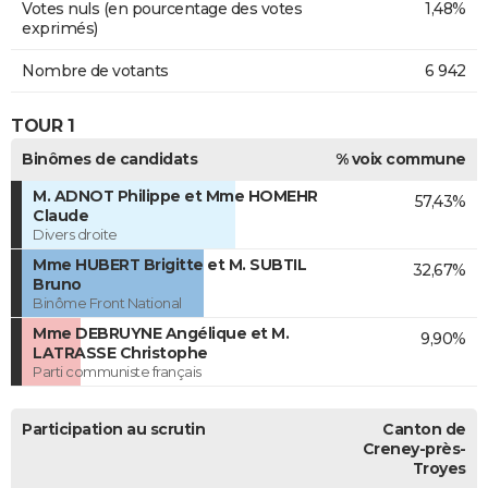
Votes nuls (en pourcentage des votes
1,48%
exprimés)
Nombre de votants
6 942
TOUR 1
Binômes de candidats
% voix commune
M. ADNOT Philippe et Mme HOMEHR
57,43%
Claude
Divers droite
Mme HUBERT Brigitte et M. SUBTIL
32,67%
Bruno
Binôme Front National
Mme DEBRUYNE Angélique et M.
9,90%
LATRASSE Christophe
Parti communiste français
Participation au scrutin
Canton de
Creney-près-
Troyes