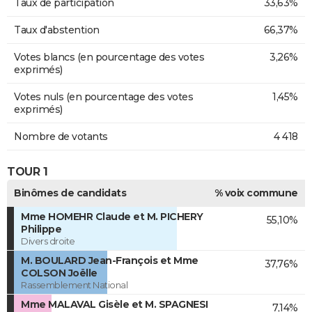
Taux de participation
33,63%
Taux d'abstention
66,37%
Votes blancs (en pourcentage des votes
3,26%
exprimés)
Votes nuls (en pourcentage des votes
1,45%
exprimés)
Nombre de votants
4 418
TOUR 1
Binômes de candidats
% voix commune
Mme HOMEHR Claude et M. PICHERY
55,10%
Philippe
Divers droite
M. BOULARD Jean-François et Mme
37,76%
COLSON Joëlle
Rassemblement National
Mme MALAVAL Gisèle et M. SPAGNESI
7,14%