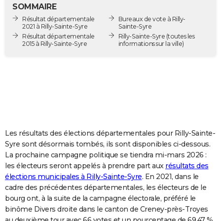
SOMMAIRE
City break
Voyage de noces
Climat
Destinations
Voyage nature
Forum
+
PHOTO
Résultat départementale
Bureaux de vote à Rilly-
2021 à Rilly-Sainte-Syre
Sainte-Syre
GUIDES D'ACHAT
Résultat départementale
Rilly-Sainte-Syre
(toutes les
2015 à Rilly-Sainte-Syre
informations sur la ville)
BONS PLANS
CARTE DE VOEUX
Carte Bonne année
Carte Pâques
Carte de Noël
Carte Saint-Valentin
Carte d'anniversaire
DICTIONNAIRE
Biographies
Expressions
Dictionnaire
Citations
Proverbes
PROGRAMME TV
COPAINS D'AVANT
Les résultats des élections départementales pour Rilly-Sainte-
Syre sont désormais tombés, ils sont disponibles ci-dessous.
Se connecter
Collèges
Universités
Service militaire
S'inscrire
Lycées
Primaires
Entreprises
Avis de recherche
AVIS DE DÉCÈS
La prochaine campagne politique se tiendra mi-mars 2026 :
les électeurs seront appelés à prendre part aux
résultats des
FORUM
élections municipales à Rilly-Sainte-Syre
. En 2021, dans le
cadre des précédentes départementales, les électeurs de le
Lifestyle
Sport
Television
Cinema
Bricolage
Culture
Auto
Voyage
bourg ont, à la suite de la campagne électorale, préféré le
binôme Divers droite dans le canton de Creney-près-Troyes
au deuxième tour avec 66 votes et un pourcentage de 69,47 %