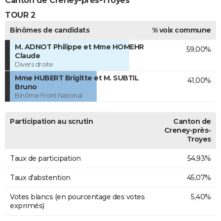
Canton de Creney-près-Troyes
TOUR 2
Binômes de candidats
% voix commune
M. ADNOT Philippe et Mme HOMEHR
59,00%
Claude
Divers droite
Mme HUBERT Brigitte et M. SUBTIL
41,00%
Bruno
Binôme Front National
Participation au scrutin
Canton de
Creney-près-
Troyes
Taux de participation
54,93%
Taux d'abstention
45,07%
Votes blancs (en pourcentage des votes
5,40%
exprimés)