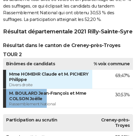
des suffrages, ce qui éclipsait les candidats du tandem
Rassemblement National qui ont obtenu 30,53 % des
suffrages. La participation atteignait les 52,20 %.
Résultat départementale 2021 Rilly-Sainte-Syre
Résultat dans le canton de Creney-près-Troyes
TOUR 2
Binômes de candidats
% voix commune
Mme HOMEHR Claude et M. PICHERY
69,47%
Philippe
Divers droite
M. BOULARD Jean-François et Mme
30,53%
COLSON Joëlle
Rassemblement National
Participation au scrutin
Creney-près-
Troyes