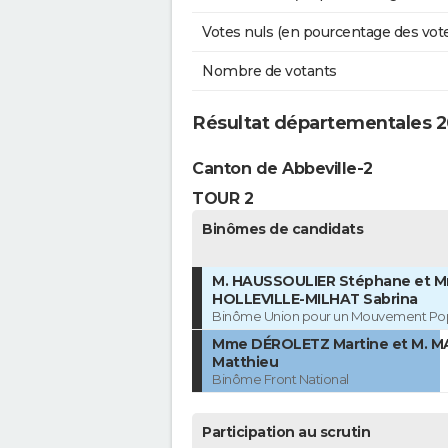
Votes nuls (en pourcentage des vot
Nombre de votants
Résultat départementales 20
Canton de Abbeville-2
TOUR 2
Binômes de candidats
M. HAUSSOULIER Stéphane et 
HOLLEVILLE-MILHAT Sabrina
Binôme Union pour un Mouvement Pop
Mme DÉROLETZ Martine et M. 
Matthieu
Binôme Front National
Participation au scrutin