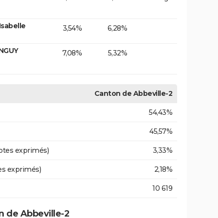
sabelle
3,54%
6,28%
ANGUY
7,08%
5,32%
Canton de Abbeville-2
54,43%
45,57%
otes exprimés)
3,33%
es exprimés)
2,18%
10 619
 de Abbeville-2