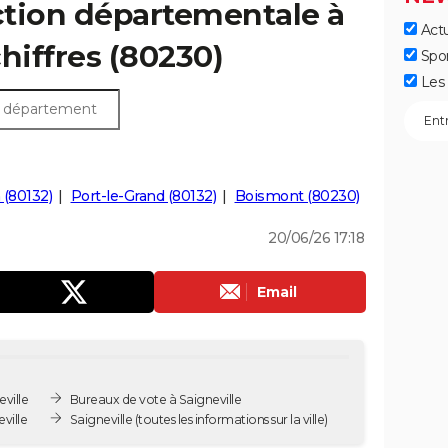
ection départementale à
Actu
chiffres (80230)
Spo
Les 
 (80132)
Port-le-Grand (80132)
Boismont (80230)
20/06/26 17:18
Email
ville
Bureaux de vote à Saigneville
ville
Saigneville
(toutes les informations sur la ville)