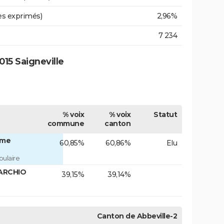
es exprimés)
2,96%
7 234
15 Saigneville
% voix
% voix
Statut
commune
canton
Mme
60,85%
60,86%
Elu
ulaire
MARCHIO
39,15%
39,14%
Canton de Abbeville-2