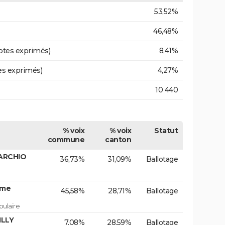
53,52%
46,48%
otes exprimés)
8,41%
es exprimés)
4,27%
10 440
% voix
% voix
Statut
commune
canton
MARCHIO
36,73%
31,09%
Ballotage
Mme
45,58%
28,71%
Ballotage
ulaire
ILLY
7,08%
28,59%
Ballotage