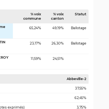
% voix
% voix
Statut
commune
canton
Mme
65,24%
49,19%
Ballotage
TIN
23,17%
26,30%
Ballotage
OCROY
11,59%
24,51%
Abbeville-2
37,55%
62,45%
otes exprimés)
3,75%