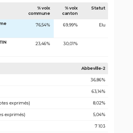
% voix
% voix
Statut
commune
canton
Mme
76,54%
69,99%
Elu
TIN
23,46%
30,01%
Abbeville-2
36,86%
63,14%
otes exprimés)
8,02%
es exprimés)
5,04%
7 103