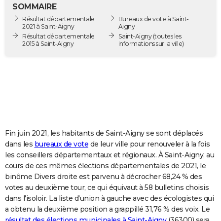
SOMMAIRE
City break
Voyage de noces
Climat
Destinations
Voyage nature
Forum
+
PHOTO
Résultat départementale
Bureaux de vote à Saint-
2021 à Saint-Aigny
Aigny
GUIDES D'ACHAT
Résultat départementale
Saint-Aigny
(toutes les
2015 à Saint-Aigny
informations sur la ville)
BONS PLANS
CARTE DE VOEUX
Carte Bonne année
Carte Pâques
Carte de Noël
Carte Saint-Valentin
Carte d'anniversaire
DICTIONNAIRE
Biographies
Expressions
Dictionnaire
Citations
Proverbes
PROGRAMME TV
COPAINS D'AVANT
Fin juin 2021, les habitants de Saint-Aigny se sont déplacés
dans les
bureaux de vote
de leur ville pour renouveler à la fois
Se connecter
Collèges
Universités
Service militaire
S'inscrire
Lycées
Primaires
Entreprises
Avis de recherche
AVIS DE DÉCÈS
les conseillers départementaux et régionaux. À Saint-Aigny, au
cours de ces mêmes élections départementales de 2021, le
FORUM
binôme Divers droite est parvenu à décrocher 68,24 % des
votes au deuxième tour, ce qui équivaut à 58 bulletins choisis
Lifestyle
Sport
Television
Cinema
Bricolage
Culture
Auto
Voyage
dans l'isoloir. La liste d'union à gauche avec des écologistes qui
a obtenu la deuxième position a grappillé 31,76 % des voix. Le
résultat des élections municipales à Saint-Aigny
(36300) sera