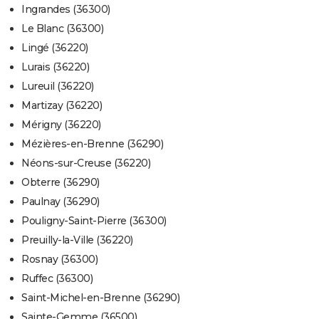
Ingrandes (36300)
Le Blanc (36300)
Lingé (36220)
Lurais (36220)
Lureuil (36220)
Martizay (36220)
Mérigny (36220)
Mézières-en-Brenne (36290)
Néons-sur-Creuse (36220)
Obterre (36290)
Paulnay (36290)
Pouligny-Saint-Pierre (36300)
Preuilly-la-Ville (36220)
Rosnay (36300)
Ruffec (36300)
Saint-Michel-en-Brenne (36290)
Sainte-Gemme (36500)