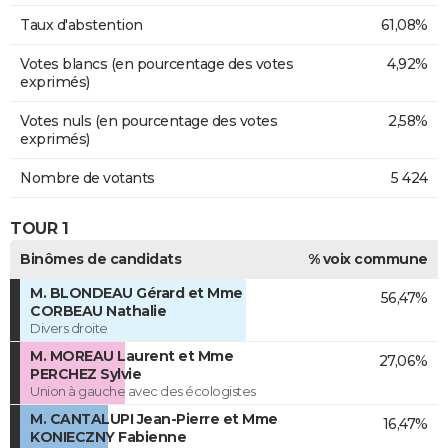
Taux d'abstention
61,08%
Votes blancs (en pourcentage des votes
4,92%
exprimés)
Votes nuls (en pourcentage des votes
2,58%
exprimés)
Nombre de votants
5 424
TOUR 1
Binômes de candidats
% voix commune
M. BLONDEAU Gérard et Mme
56,47%
CORBEAU Nathalie
Divers droite
M. MOREAU Laurent et Mme
27,06%
PERCHEZ Sylvie
Union à gauche avec des écologistes
M. CANTALUPI Jean-Pierre et Mme
16,47%
KONIECZNY Fabienne