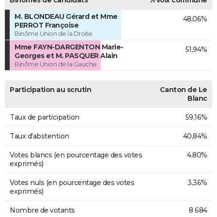
M. BLONDEAU Gérard et Mme
48,06%
PERROT Françoise
Binôme Union de la Droite
Mme FAYN-DARGENTON Marie-
51,94%
Georges et M. PASQUER Alain
Binôme Union de la Gauche
Participation au scrutin
Canton de Le
Blanc
Taux de participation
59,16%
Taux d'abstention
40,84%
Votes blancs (en pourcentage des votes
4,80%
exprimés)
Votes nuls (en pourcentage des votes
3,36%
exprimés)
Nombre de votants
8 684