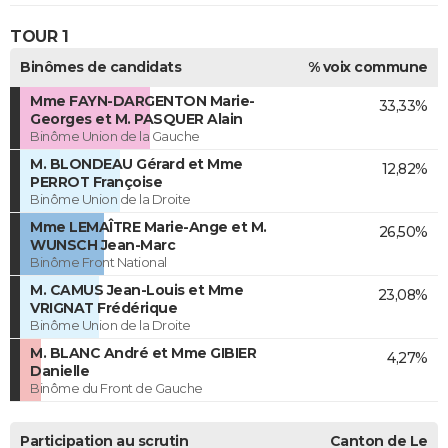
TOUR 1
Binômes de candidats
% voix commune
Mme FAYN-DARGENTON Marie-
33,33%
Georges et M. PASQUER Alain
Binôme Union de la Gauche
M. BLONDEAU Gérard et Mme
12,82%
PERROT Françoise
Binôme Union de la Droite
Mme LEMAÎTRE Marie-Ange et M.
26,50%
WUNSCH Jean-Marc
Binôme Front National
M. CAMUS Jean-Louis et Mme
23,08%
VRIGNAT Frédérique
Binôme Union de la Droite
M. BLANC André et Mme GIBIER
4,27%
Danielle
Binôme du Front de Gauche
Participation au scrutin
Canton de Le