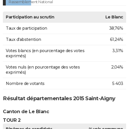
Rassemblement National
Participation au scrutin
Le Blanc
Taux de participation
38,76%
Taux d'abstention
61,24%
Votes blancs (en pourcentage des votes
3,31%
exprimés)
Votes nuls (en pourcentage des votes
2,04%
exprimés)
Nombre de votants
5 403
Résultat départementales 2015 Saint-Aigny
Canton de Le Blanc
TOUR 2
Binômes de candidats
% voix commune