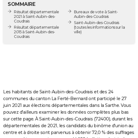
SOMMAIRE
City break
Voyage de noces
Climat
Destinations
Voyage nature
Forum
+
PHOTO
Résultat départementale
Bureaux de vote à Saint-
2021 à Saint-Aubin-des-
Aubin-des-Coudrais
GUIDES D'ACHAT
Coudrais
Saint-Aubin-des-Coudrais
Résultat départementale
(toutes les informations sur la
2015 à Saint-Aubin-des-
ville)
BONS PLANS
Coudrais
CARTE DE VOEUX
Carte Bonne année
Carte Pâques
Carte de Noël
Carte Saint-Valentin
Carte d'anniversaire
DICTIONNAIRE
Biographies
Expressions
Dictionnaire
Citations
Proverbes
PROGRAMME TV
COPAINS D'AVANT
Les habitants de Saint-Aubin-des-Coudrais et des 24
Se connecter
Collèges
Universités
Service militaire
S'inscrire
Lycées
Primaires
Entreprises
Avis de recherche
AVIS DE DÉCÈS
communes du canton La Ferté-Bernard ont participé le 27
juin 2021 aux élections départementales dans la Sarthe. Vous
FORUM
pouvez d'ailleurs examiner les données complètes plus bas
Lifestyle
Sport
Television
Cinema
Bricolage
Culture
Auto
Voyage
sur cette page. À Saint-Aubin-des-Coudrais (72400), durant les
départementales de 2021, les candidats du binôme d'union au
centre et à droite sont parvenus à obtenir 72,0 % des suffrages