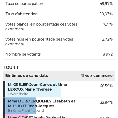
Taux de participation
49,97%
Taux d'abstention
50,03%
Votes blancs (en pourcentage des votes
7,71%
exprimés)
Votes nuls (en pourcentage des votes
2,72%
exprimés)
Nombre de votants
8 972
TOUR 1
Binômes de candidats
% voix commune
M. GRELIER Jean-Carles et Mme
46,59%
LEROUX Marie Thérèse
Divers droite
Mme DE BOURQUENEY Elisabeth et
32,94%
M. L'HÔTE Jean-Jacques
Binôme Front National
Mme CAVRET Marie Paule et M.