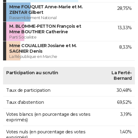
Mme FOUQUET Anne-Marie et M.
28,75%
ZENTAR Gilbert
Rassemblement National
M. BLOMME-PETTON François et
13,33%
Mme BOUTHIER Catherine
Parti Socialiste
Mme COUALLIER Josiane et M.
8,33%
SAGNIER Denis
La République en Marche
Participation au scrutin
La Ferté-
Bernard
Taux de participation
30,48%
Taux d'abstention
69,52%
Votes blancs (en pourcentage des votes
3,19%
exprimés)
Votes nuls (en pourcentage des votes
1,40%
exprimés)