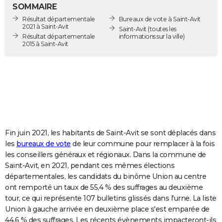
SOMMAIRE
City break
Voyage de noces
Climat
Destinations
Voyage nature
Forum
+
PHOTO
Résultat départementale
Bureaux de vote à Saint-Avit
2021 à Saint-Avit
Saint-Avit
(toutes les
GUIDES D'ACHAT
Résultat départementale
informations sur la ville)
2015 à Saint-Avit
BONS PLANS
CARTE DE VOEUX
Carte Bonne année
Carte Pâques
Carte de Noël
Carte Saint-Valentin
Carte d'anniversaire
DICTIONNAIRE
Biographies
Expressions
Dictionnaire
Citations
Proverbes
PROGRAMME TV
Fin juin 2021, les habitants de Saint-Avit se sont déplacés dans
COPAINS D'AVANT
les
bureaux de vote
de leur commune pour remplacer à la fois
Se connecter
Collèges
Universités
Service militaire
S'inscrire
Lycées
Primaires
Entreprises
Avis de recherche
AVIS DE DÉCÈS
les conseillers généraux et régionaux. Dans la commune de
Saint-Avit, en 2021, pendant ces mêmes élections
FORUM
départementales, les candidats du binôme Union au centre
ont remporté un taux de 55,4 % des suffrages au deuxième
Lifestyle
Sport
Television
Cinema
Bricolage
Culture
Auto
Voyage
tour, ce qui représente 107 bulletins glissés dans l'urne. La liste
Union à gauche arrivée en deuxième place s'est emparée de
44,6 % des suffrages. Les récents évènements impacteront-ils