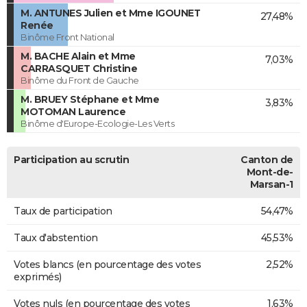
M. ANTUNES Julien et Mme IGOUNET
27,48%
Renée
Binôme Front National
M. BACHE Alain et Mme
7,03%
CARRASQUET Christine
Binôme du Front de Gauche
M. BRUEY Stéphane et Mme
3,83%
MOTOMAN Laurence
Binôme d'Europe-Ecologie-Les Verts
Participation au scrutin
Canton de
Mont-de-
Marsan-1
Taux de participation
54,47%
Taux d'abstention
45,53%
Votes blancs (en pourcentage des votes
2,52%
exprimés)
Votes nuls (en pourcentage des votes
1,63%