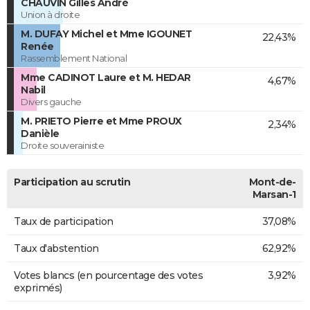
CHAUVIN Gilles André
Union à droite
M. DUFAY Michel et Mme IGOUNET
22,43%
Renée
Rassemblement National
Mme CADINOT Laure et M. HEDAR
4,67%
Nabil
Divers gauche
M. PRIETO Pierre et Mme PROUX
2,34%
Danièle
Droite souverainiste
Participation au scrutin
Mont-de-
Marsan-1
Taux de participation
37,08%
Taux d'abstention
62,92%
Votes blancs (en pourcentage des votes
3,92%
exprimés)