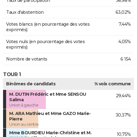
Taux de participation
36,98%
Taux d'abstention
63,02%
Votes blancs (en pourcentage des votes
7,44%
exprimés)
Votes nuls (en pourcentage des votes
4,05%
exprimés)
Nombre de votants
6 154
TOUR 1
Binômes de candidats
% voix commune
M. DUTIN Frédéric et Mme SENSOU
29,44%
Salima
Union à gauche
M. ARA Mathieu et Mme GAZO Marie-
30,37%
Pierre
Union au centre
Mme BOURDIEU Marie-Christine et M.
10,75%