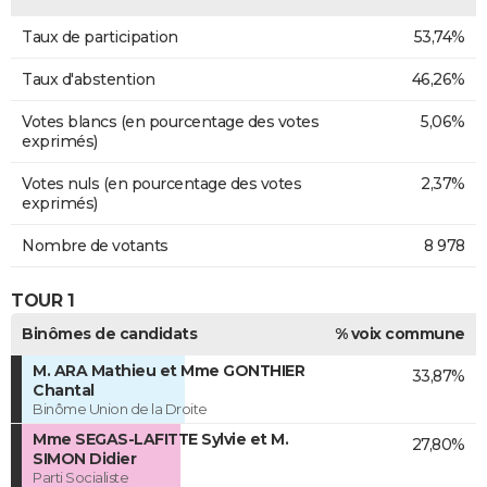
Taux de participation
53,74%
Taux d'abstention
46,26%
Votes blancs (en pourcentage des votes
5,06%
exprimés)
Votes nuls (en pourcentage des votes
2,37%
exprimés)
Nombre de votants
8 978
TOUR 1
Binômes de candidats
% voix commune
M. ARA Mathieu et Mme GONTHIER
33,87%
Chantal
Binôme Union de la Droite
Mme SEGAS-LAFITTE Sylvie et M.
27,80%
SIMON Didier
Parti Socialiste