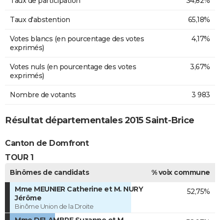
Taux de participation
34,82%
Taux d'abstention
65,18%
Votes blancs (en pourcentage des votes
4,17%
exprimés)
Votes nuls (en pourcentage des votes
3,67%
exprimés)
Nombre de votants
3 983
Résultat départementales 2015 Saint-Brice
Canton de Domfront
TOUR 1
Binômes de candidats
% voix commune
Mme MEUNIER Catherine et M. NURY
52,75%
Jérôme
Binôme Union de la Droite