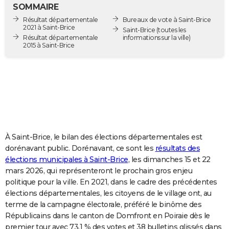
SOMMAIRE
City break
Voyage de noces
Climat
Destinations
Voyage nature
Forum
+
PHOTO
Résultat départementale
Bureaux de vote à Saint-Brice
2021 à Saint-Brice
Saint-Brice
(toutes les
GUIDES D'ACHAT
Résultat départementale
informations sur la ville)
2015 à Saint-Brice
BONS PLANS
CARTE DE VOEUX
Carte Bonne année
Carte Pâques
Carte de Noël
Carte Saint-Valentin
Carte d'anniversaire
DICTIONNAIRE
Biographies
Expressions
Dictionnaire
Citations
Proverbes
PROGRAMME TV
À Saint-Brice, le bilan des élections départementales est
COPAINS D'AVANT
dorénavant public. Dorénavant, ce sont les
résultats des
Se connecter
Collèges
Universités
Service militaire
S'inscrire
Lycées
Primaires
Entreprises
Avis de recherche
AVIS DE DÉCÈS
élections municipales à Saint-Brice
, les dimanches 15 et 22
mars 2026, qui représenteront le prochain gros enjeu
FORUM
politique pour la ville. En 2021, dans le cadre des précédentes
élections départementales, les citoyens de le village ont, au
Lifestyle
Sport
Television
Cinema
Bricolage
Culture
Auto
Voyage
terme de la campagne électorale, préféré le binôme des
Républicains dans le canton de Domfront en Poiraie dès le
premier tour avec 73,1 % des votes et 38 bulletins glissés dans