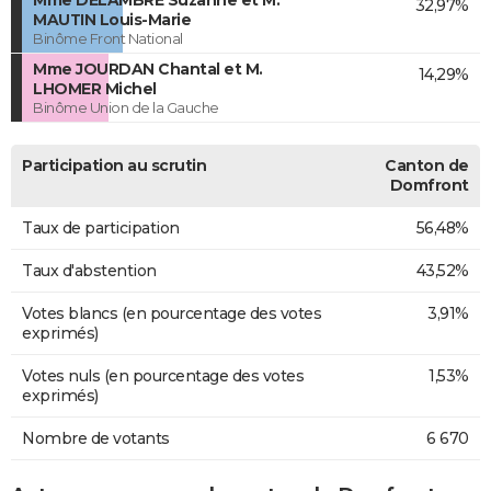
Mme DELAMBRE Suzanne et M.
32,97%
MAUTIN Louis-Marie
Binôme Front National
Mme JOURDAN Chantal et M.
14,29%
LHOMER Michel
Binôme Union de la Gauche
Participation au scrutin
Canton de
Domfront
Taux de participation
56,48%
Taux d'abstention
43,52%
Votes blancs (en pourcentage des votes
3,91%
exprimés)
Votes nuls (en pourcentage des votes
1,53%
exprimés)
Nombre de votants
6 670