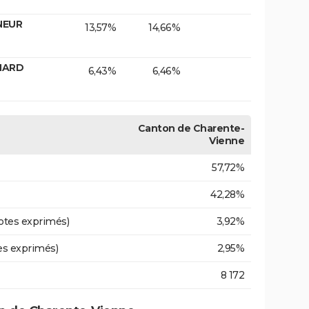
NEUR
13,57%
14,66%
INARD
6,43%
6,46%
Canton de Charente-
Vienne
57,72%
42,28%
otes exprimés)
3,92%
es exprimés)
2,95%
8 172