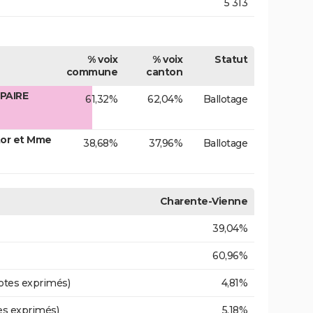
5 313
% voix
% voix
Statut
commune
canton
PAIRE
61,32%
62,04%
Ballotage
tor et Mme
38,68%
37,96%
Ballotage
Charente-Vienne
39,04%
60,96%
otes exprimés)
4,81%
es exprimés)
5,18%