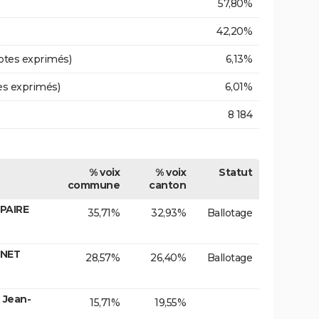
57,80%
42,20%
otes exprimés)
6,13%
es exprimés)
6,01%
8 184
% voix
% voix
Statut
commune
canton
PAIRE
35,71%
32,93%
Ballotage
INET
28,57%
26,40%
Ballotage
 Jean-
15,71%
19,55%