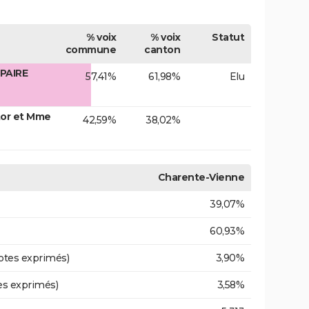
% voix
% voix
Statut
commune
canton
PAIRE
57,41%
61,98%
Elu
tor et Mme
42,59%
38,02%
Charente-Vienne
39,07%
60,93%
otes exprimés)
3,90%
es exprimés)
3,58%