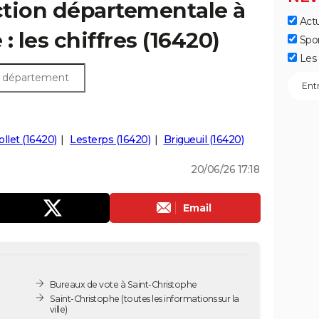
ection départementale à
Actu
: les chiffres (16420)
Spo
Les 
llet (16420)
Lesterps (16420)
Brigueuil (16420)
20/06/26 17:18
Email
Bureaux de vote à Saint-Christophe
Saint-Christophe
(toutes les informations sur la
ville)