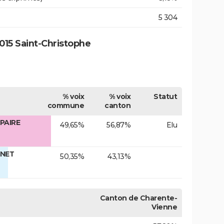
5 304
015 Saint-Christophe
% voix
% voix
Statut
commune
canton
PAIRE
49,65%
56,87%
Elu
INET
50,35%
43,13%
Canton de Charente-
Vienne