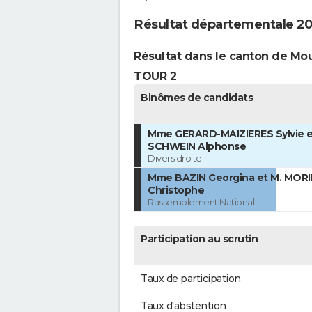
Résultat départementale 202
Résultat dans le canton de M
TOUR 2
Binômes de candidats
Mme GERARD-MAIZIERES Sylvie e
SCHWEIN Alphonse
Divers droite
Mme BAZIN Georgina et M. MOR
Christophe
Rassemblement National
Participation au scrutin
Taux de participation
Taux d'abstention