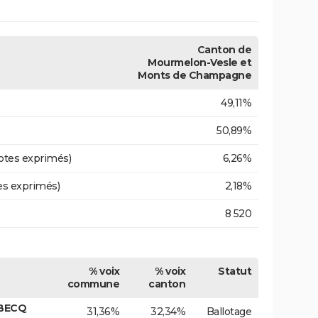
Canton de
Mourmelon-Vesle et
Monts de Champagne
49,11%
50,89%
otes exprimés)
6,26%
es exprimés)
2,18%
8 520
% voix
% voix
Statut
commune
canton
SBECQ
31,36%
32,34%
Ballotage