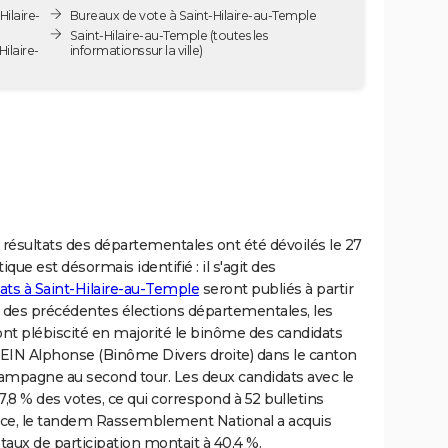
ilaire-
Bureaux de vote à Saint-Hilaire-au-Temple
Saint-Hilaire-au-Temple
(toutes les
ilaire-
informations sur la ville)
s résultats des départementales ont été dévoilés le 27
ique est désormais identifié : il s'agit des
tats à Saint-Hilaire-au-Temple
seront publiés à partir
on des précédentes élections départementales, les
ont plébiscité en majorité le binôme des candidats
N Alphonse (Binôme Divers droite) dans le canton
mpagne au second tour. Les deux candidats avec le
7,8 % des votes, ce qui correspond à 52 bulletins
place, le tandem Rassemblement National a acquis
 taux de participation montait à 40,4 %.