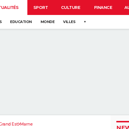
TUALITÉS
SPORT
CULTURE
FINANCE
A
S
EDUCATION
MONDE
VILLES
+
Grand Est
Marne
NEW