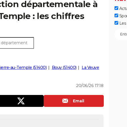
ection départementale à
Actu
Temple : les chiffres
Spo
Les 
erre-au-Temple (51400)
Bouy (51400)
La Veuve
20/06/26 17:18
Email