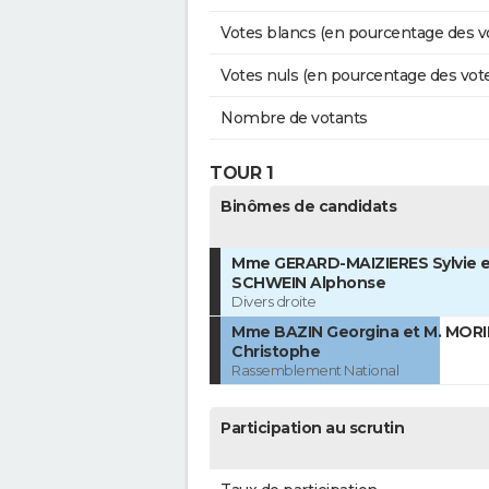
Votes blancs (en pourcentage des v
Votes nuls (en pourcentage des vot
Nombre de votants
TOUR 1
Binômes de candidats
Mme GERARD-MAIZIERES Sylvie e
SCHWEIN Alphonse
Divers droite
Mme BAZIN Georgina et M. MOR
Christophe
Rassemblement National
Participation au scrutin