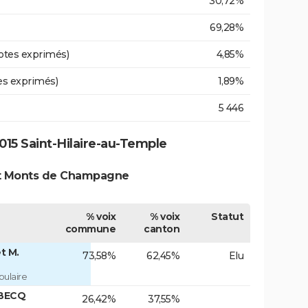
30,72%
69,28%
otes exprimés)
4,85%
es exprimés)
1,89%
5 446
15 Saint-Hilaire-au-Temple
t Monts de Champagne
% voix
% voix
Statut
commune
canton
t M.
73,58%
62,45%
Elu
ulaire
SBECQ
26,42%
37,55%