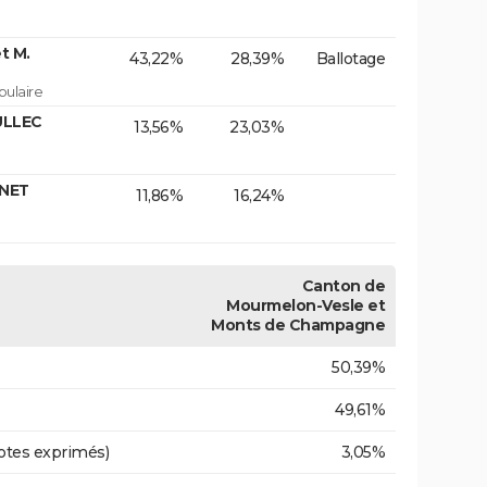
t M.
43,22%
28,39%
Ballotage
ulaire
ULLEC
13,56%
23,03%
INET
11,86%
16,24%
Canton de
Mourmelon-Vesle et
Monts de Champagne
50,39%
49,61%
otes exprimés)
3,05%