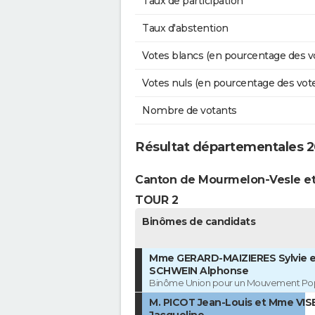
Taux de participation
Taux d'abstention
Votes blancs (en pourcentage des v
Votes nuls (en pourcentage des vot
Nombre de votants
Résultat départementales 20
Canton de Mourmelon-Vesle e
TOUR 2
Binômes de candidats
Mme GERARD-MAIZIERES Sylvie e
SCHWEIN Alphonse
Binôme Union pour un Mouvement Pop
M. PICOT Jean-Louis et Mme VI