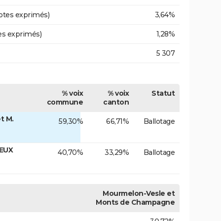
otes exprimés)
3,64%
es exprimés)
1,28%
5 307
% voix
% voix
Statut
commune
canton
t M.
59,30%
66,71%
Ballotage
IEUX
40,70%
33,29%
Ballotage
Mourmelon-Vesle et
Monts de Champagne