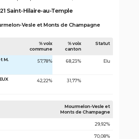
1 Saint-Hilaire-au-Temple
ourmelon-Vesle et Monts de Champagne
% voix
% voix
Statut
commune
canton
t M.
57,78%
68,23%
Elu
IEUX
42,22%
31,77%
Mourmelon-Vesle et
Monts de Champagne
29,92%
70,08%