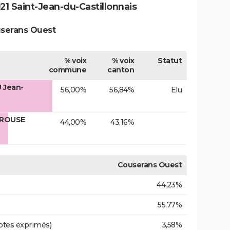
1 Saint-Jean-du-Castillonnais
userans Ouest
% voix
% voix
Statut
commune
canton
 Jean-
56,00%
56,84%
Elu
IROUSE
44,00%
43,16%
Couserans Ouest
44,23%
55,77%
otes exprimés)
3,58%