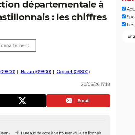
ection départementale à
Actu
tillonnais : les chiffres
Spo
Les 
(09800)
Buzan (09800)
Orgibet (09800)
20/06/26 17:18
Email
-Jean-
Bureaux de vote à Saint-Jean-du-Castillonnais