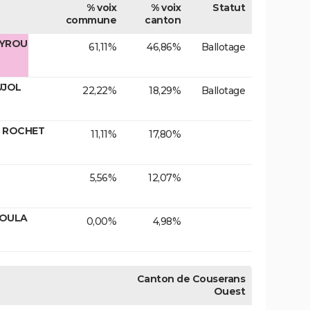
% voix
% voix
Statut
commune
canton
AYROU
61,11%
46,86%
Ballotage
UJOL
22,22%
18,29%
Ballotage
e ROCHET
11,11%
17,80%
5,56%
12,07%
SOULA
0,00%
4,98%
Canton de Couserans
Ouest