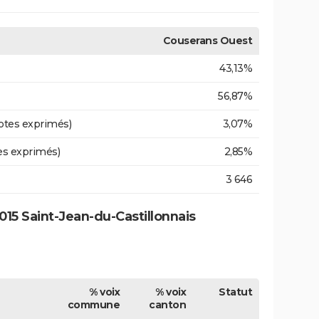
Couserans Ouest
43,13%
56,87%
otes exprimés)
3,07%
es exprimés)
2,85%
3 646
15 Saint-Jean-du-Castillonnais
% voix
% voix
Statut
commune
canton