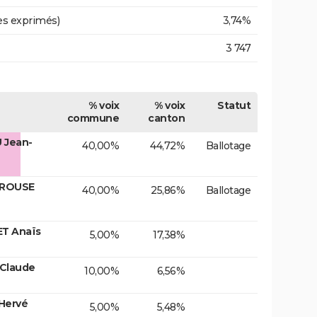
es exprimés)
3,74%
3 747
% voix
% voix
Statut
commune
canton
 Jean-
40,00%
44,72%
Ballotage
IROUSE
40,00%
25,86%
Ballotage
T Anaïs
5,00%
17,38%
 Claude
10,00%
6,56%
Hervé
5,00%
5,48%