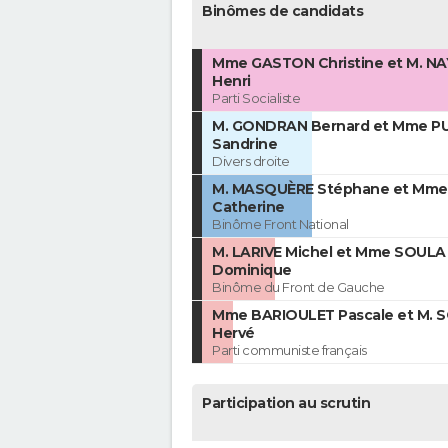
Binômes de candidats
Mme GASTON Christine et M. N
Henri
Parti Socialiste
M. GONDRAN Bernard et Mme P
Sandrine
Divers droite
M. MASQUÈRE Stéphane et Mm
Catherine
Binôme Front National
M. LARIVE Michel et Mme SOULA
Dominique
Binôme du Front de Gauche
Mme BARIOULET Pascale et M. 
Hervé
Parti communiste français
Participation au scrutin