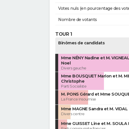
Votes nuls (en pourcentage des vot
Nombre de votants
TOUR 1
Binômes de candidats
Mme NÉNY Nadine et M. VIGNEAU
Noel
Divers gauche
Mme BOUSQUET Marion et M. M
Christophe
Parti Socialiste
M. PONS Gérard et Mme SOUQUE
La France Insoumise
Mme MAGNE Sandra et M. VIDAL
Divers centre
Mme GUISSET Line et M. SOULA 
Parti communiste français