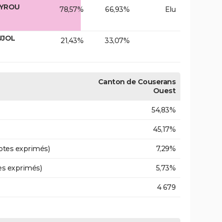
AYROU
78,57%
66,93%
Elu
UJOL
21,43%
33,07%
Canton de Couserans
Ouest
54,83%
45,17%
otes exprimés)
7,29%
es exprimés)
5,73%
4 679