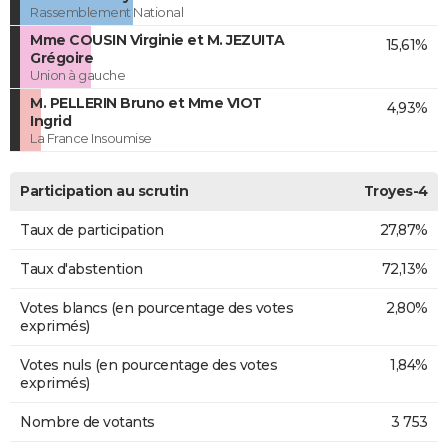
Rassemblement National
Mme COUSIN Virginie et M. JEZUITA
15,61%
Grégoire
Union à gauche
M. PELLERIN Bruno et Mme VIOT
4,93%
Ingrid
La France Insoumise
Participation au scrutin
Troyes-4
Taux de participation
27,87%
Taux d'abstention
72,13%
Votes blancs (en pourcentage des votes
2,80%
exprimés)
Votes nuls (en pourcentage des votes
1,84%
exprimés)
Nombre de votants
3 753