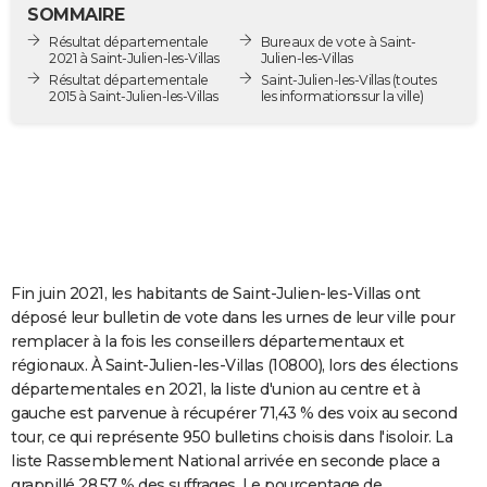
SOMMAIRE
City break
Voyage de noces
Climat
Destinations
Voyage nature
Forum
+
PHOTO
Résultat départementale
Bureaux de vote à Saint-
2021 à Saint-Julien-les-Villas
Julien-les-Villas
GUIDES D'ACHAT
Résultat départementale
Saint-Julien-les-Villas
(toutes
2015 à Saint-Julien-les-Villas
les informations sur la ville)
BONS PLANS
CARTE DE VOEUX
Carte Bonne année
Carte Pâques
Carte de Noël
Carte Saint-Valentin
Carte d'anniversaire
DICTIONNAIRE
Biographies
Expressions
Dictionnaire
Citations
Proverbes
PROGRAMME TV
COPAINS D'AVANT
Fin juin 2021, les habitants de Saint-Julien-les-Villas ont
déposé leur bulletin de vote dans les urnes de leur ville pour
Se connecter
Collèges
Universités
Service militaire
S'inscrire
Lycées
Primaires
Entreprises
Avis de recherche
AVIS DE DÉCÈS
remplacer à la fois les conseillers départementaux et
régionaux. À Saint-Julien-les-Villas (10800), lors des élections
FORUM
départementales en 2021, la liste d'union au centre et à
gauche est parvenue à récupérer 71,43 % des voix au second
Lifestyle
Sport
Television
Cinema
Bricolage
Culture
Auto
Voyage
tour, ce qui représente 950 bulletins choisis dans l'isoloir. La
liste Rassemblement National arrivée en seconde place a
grappillé 28,57 % des suffrages. Le pourcentage de