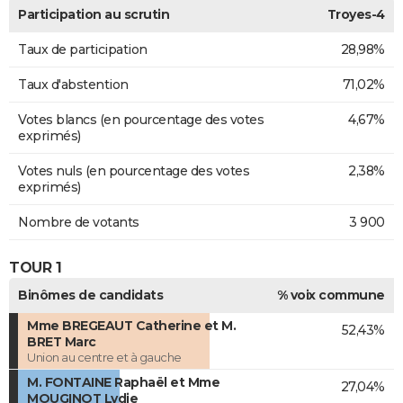
Participation au scrutin
Troyes-4
Taux de participation
28,98%
Taux d'abstention
71,02%
Votes blancs (en pourcentage des votes
4,67%
exprimés)
Votes nuls (en pourcentage des votes
2,38%
exprimés)
Nombre de votants
3 900
TOUR 1
Binômes de candidats
% voix commune
Mme BREGEAUT Catherine et M.
52,43%
BRET Marc
Union au centre et à gauche
M. FONTAINE Raphaël et Mme
27,04%
MOUGINOT Lydie