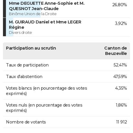
Mme DEGUETTE Anne-Sophie et M.
26,80%
QUESNOT Jean-Claude
Binôme Union de la Droite
M. GUIRAUD Daniel et Mme LEGER
3,92%
Régine
Divers droite
Participation au scrutin
Canton de
Beuzeville
Taux de participation
52,41%
Taux d'abstention
47,59%
Votes blancs (en pourcentage des votes
4,35%
exprimés)
Votes nuls (en pourcentage des votes
1,86%
exprimés)
Nombre de votants
11 912