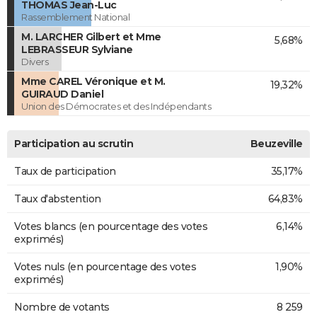
THOMAS Jean-Luc
Rassemblement National
M. LARCHER Gilbert et Mme
5,68%
LEBRASSEUR Sylviane
Divers
Mme CAREL Véronique et M.
19,32%
GUIRAUD Daniel
Union des Démocrates et des Indépendants
Participation au scrutin
Beuzeville
Taux de participation
35,17%
Taux d'abstention
64,83%
Votes blancs (en pourcentage des votes
6,14%
exprimés)
Votes nuls (en pourcentage des votes
1,90%
exprimés)
Nombre de votants
8 259