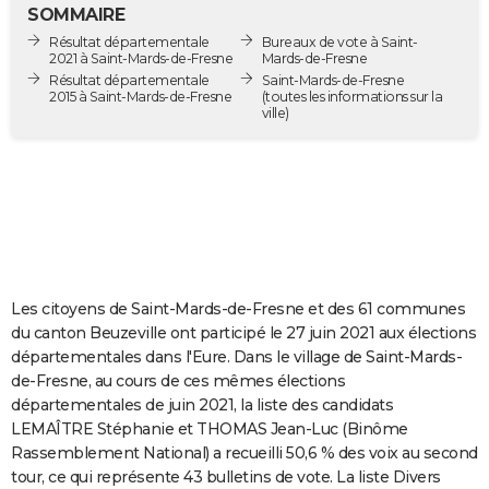
SOMMAIRE
City break
Voyage de noces
Climat
Destinations
Voyage nature
Forum
+
PHOTO
Résultat départementale
Bureaux de vote à Saint-
2021 à Saint-Mards-de-Fresne
Mards-de-Fresne
GUIDES D'ACHAT
Résultat départementale
Saint-Mards-de-Fresne
2015 à Saint-Mards-de-Fresne
(toutes les informations sur la
ville)
BONS PLANS
CARTE DE VOEUX
Carte Bonne année
Carte Pâques
Carte de Noël
Carte Saint-Valentin
Carte d'anniversaire
DICTIONNAIRE
Biographies
Expressions
Dictionnaire
Citations
Proverbes
PROGRAMME TV
COPAINS D'AVANT
Les citoyens de Saint-Mards-de-Fresne et des 61 communes
Se connecter
Collèges
Universités
Service militaire
S'inscrire
Lycées
Primaires
Entreprises
Avis de recherche
du canton Beuzeville ont participé le 27 juin 2021 aux élections
AVIS DE DÉCÈS
départementales dans l'Eure. Dans le village de Saint-Mards-
de-Fresne, au cours de ces mêmes élections
FORUM
départementales de juin 2021, la liste des candidats
Lifestyle
Sport
Television
Cinema
Bricolage
Culture
Auto
Voyage
LEMAÎTRE Stéphanie et THOMAS Jean-Luc (Binôme
Rassemblement National) a recueilli 50,6 % des voix au second
tour, ce qui représente 43 bulletins de vote. La liste Divers