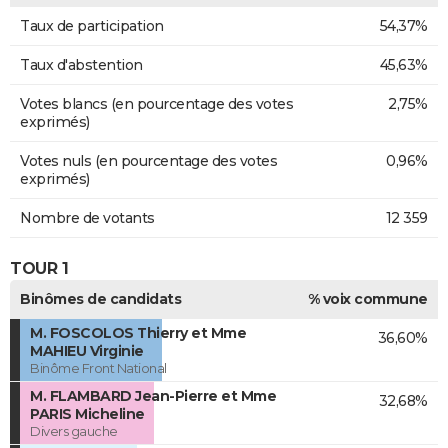
Taux de participation
54,37%
Taux d'abstention
45,63%
Votes blancs (en pourcentage des votes
2,75%
exprimés)
Votes nuls (en pourcentage des votes
0,96%
exprimés)
Nombre de votants
12 359
TOUR 1
Binômes de candidats
% voix commune
M. FOSCOLOS Thierry et Mme
36,60%
MAHIEU Virginie
Binôme Front National
M. FLAMBARD Jean-Pierre et Mme
32,68%
PARIS Micheline
Divers gauche