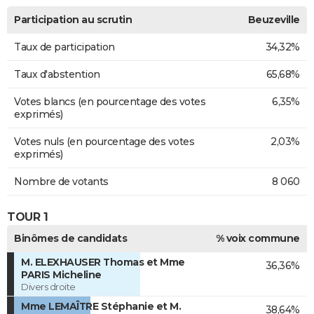
Participation au scrutin
Beuzeville
Taux de participation
34,32%
Taux d'abstention
65,68%
Votes blancs (en pourcentage des votes
6,35%
exprimés)
Votes nuls (en pourcentage des votes
2,03%
exprimés)
Nombre de votants
8 060
TOUR 1
Binômes de candidats
% voix commune
M. ELEXHAUSER Thomas et Mme
36,36%
PARIS Micheline
Divers droite
Mme LEMAÎTRE Stéphanie et M.
38,64%