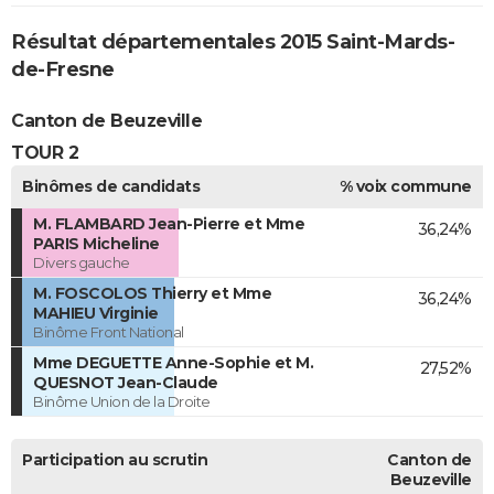
Résultat départementales 2015 Saint-Mards-
de-Fresne
Canton de Beuzeville
TOUR 2
Binômes de candidats
% voix commune
M. FLAMBARD Jean-Pierre et Mme
36,24%
PARIS Micheline
Divers gauche
M. FOSCOLOS Thierry et Mme
36,24%
MAHIEU Virginie
Binôme Front National
Mme DEGUETTE Anne-Sophie et M.
27,52%
QUESNOT Jean-Claude
Binôme Union de la Droite
Participation au scrutin
Canton de
Beuzeville