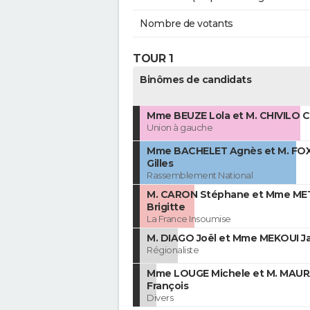
Nombre de votants
TOUR 1
Binômes de candidats
Mme BEUZE Lola et M. CHIVILO C
Union à gauche
Mme BACHELET Agnès et M. F
Gilles
Rassemblement National
M. CARON Stéphane et Mme ME
Brigitte
La France Insoumise
M. DIAGO Joël et Mme MEKOUI Ja
Régionaliste
Mme LOUGE Michele et M. MAU
François
Divers