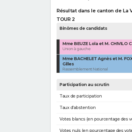
Résultat dans le canton de La V
TOUR 2
Binômes de candidats
Mme BEUZE Lola et M. CHIVILO C
Union à gauche
Mme BACHELET Agnès et M. F
Gilles
Rassemblement National
Participation au scrutin
Taux de participation
Taux d'abstention
Votes blancs (en pourcentage des v
Votes nuls (en pourcentage des vot