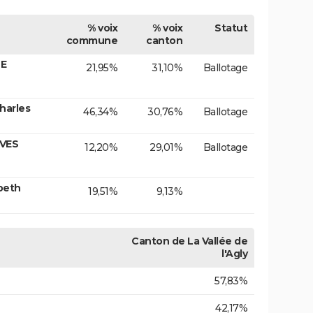
% voix
% voix
Statut
commune
canton
TE
21,95%
31,10%
Ballotage
harles
46,34%
30,76%
Ballotage
IVES
12,20%
29,01%
Ballotage
beth
19,51%
9,13%
Canton de La Vallée de
l'Agly
57,83%
42,17%