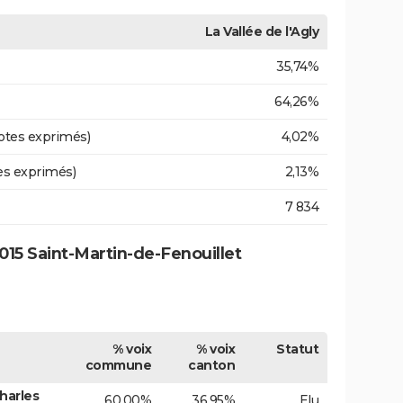
La Vallée de l'Agly
35,74%
64,26%
otes exprimés)
4,02%
es exprimés)
2,13%
7 834
15 Saint-Martin-de-Fenouillet
% voix
% voix
Statut
commune
canton
harles
60,00%
36,95%
Elu