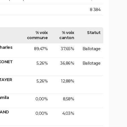
8 384
% voix
% voix
Statut
commune
canton
harles
89,47%
37,65%
Ballotage
OXONET
5,26%
36,86%
Ballotage
TAYER
5,26%
12,88%
mila
0,00%
8,58%
RAND
0,00%
4,03%