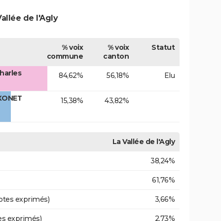
allée de l'Agly
% voix
% voix
Statut
commune
canton
harles
84,62%
56,18%
Elu
OXONET
15,38%
43,82%
La Vallée de l'Agly
38,24%
61,76%
otes exprimés)
3,66%
es exprimés)
2,73%