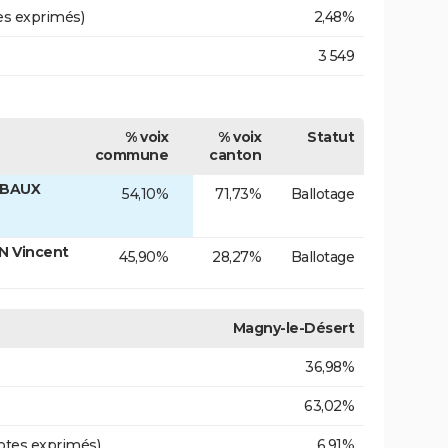
es exprimés)
2,48%
3 549
% voix
% voix
Statut
commune
canton
MBAUX
54,10%
71,73%
Ballotage
N Vincent
45,90%
28,27%
Ballotage
Magny-le-Désert
36,98%
63,02%
otes exprimés)
6,91%