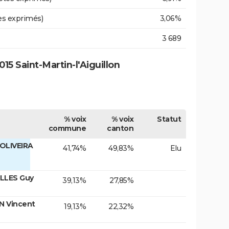
es exprimés)
3,06%
3 689
5 Saint-Martin-l'Aiguillon
% voix
% voix
Statut
commune
canton
OLIVEIRA
41,74%
49,83%
Elu
ALLES Guy
39,13%
27,85%
N Vincent
19,13%
22,32%