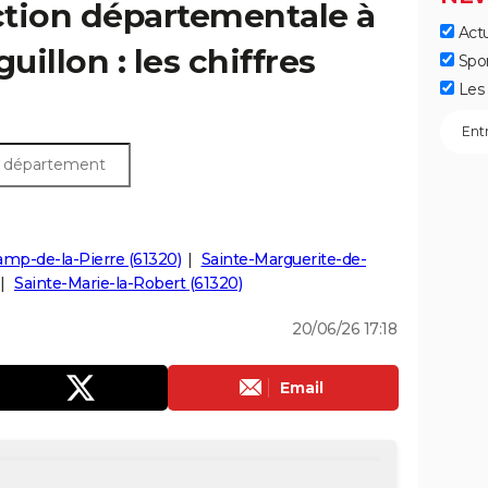
ection départementale à
Actu
uillon : les chiffres
Spo
Les 
mp-de-la-Pierre (61320)
Sainte-Marguerite-de-
Sainte-Marie-la-Robert (61320)
20/06/26 17:18
Email