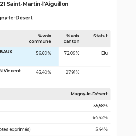
 Saint-Martin-l'Aiguillon
gny-le-Désert
% voix
% voix
Statut
commune
canton
MBAUX
56,60%
72,09%
Elu
N Vincent
43,40%
27,91%
Magny-le-Désert
35,58%
64,42%
otes exprimés)
5,44%