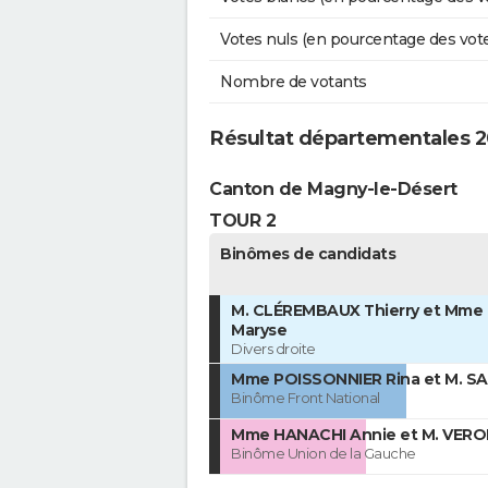
Votes nuls (en pourcentage des vot
Nombre de votants
Résultat départementales 201
Canton de Magny-le-Désert
TOUR 2
Binômes de candidats
M. CLÉREMBAUX Thierry et Mme 
Maryse
Divers droite
Mme POISSONNIER Rina et M. S
Binôme Front National
Mme HANACHI Annie et M. VERO
Binôme Union de la Gauche