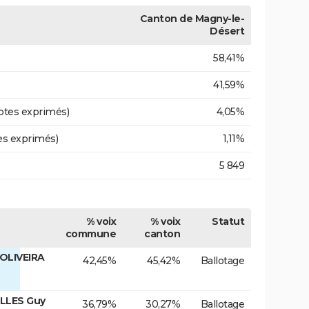
Canton de Magny-le-
Désert
58,41%
41,59%
otes exprimés)
4,05%
es exprimés)
1,11%
5 849
% voix
% voix
Statut
commune
canton
OLIVEIRA
42,45%
45,42%
Ballotage
ALLES Guy
36,79%
30,27%
Ballotage