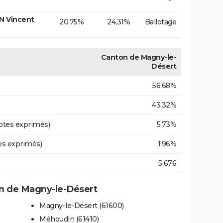
N Vincent
20,75%
24,31%
Ballotage
Canton de Magny-le-
Désert
56,68%
43,32%
otes exprimés)
5,73%
es exprimés)
1,96%
5 676
n de Magny-le-Désert
Magny-le-Désert (61600)
Méhoudin (61410)