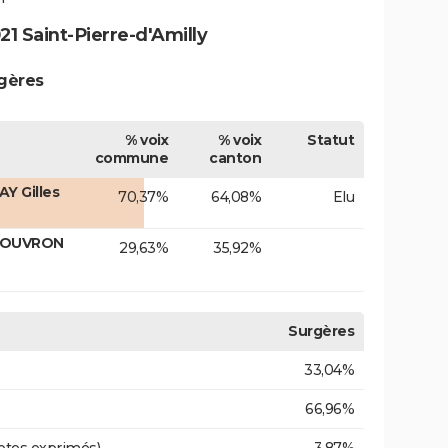
1 Saint-Pierre-d'Amilly
rgères
% voix
% voix
Statut
commune
canton
Y Gilles
70,37%
64,08%
Elu
 TOUVRON
29,63%
35,92%
Surgères
33,04%
66,96%