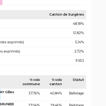
Canton de Surgères
48,18%
51,82%
otes exprimés)
5,14%
es exprimés)
2,72%
9 553
% voix
% voix
Statut
commune
canton
Y Gilles
37,76%
40,84%
Ballotage
 BRUNIER
27,04%
29,46%
Ballotage