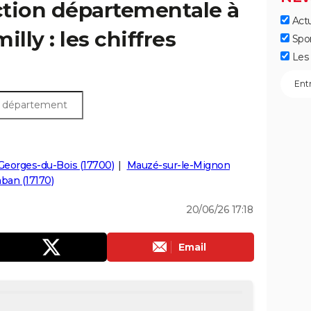
ection départementale à
Actu
lly : les chiffres
Spo
Les 
Georges-du-Bois (17700)
Mauzé-sur-le-Mignon
ban (17170)
20/06/26 17:18
Email