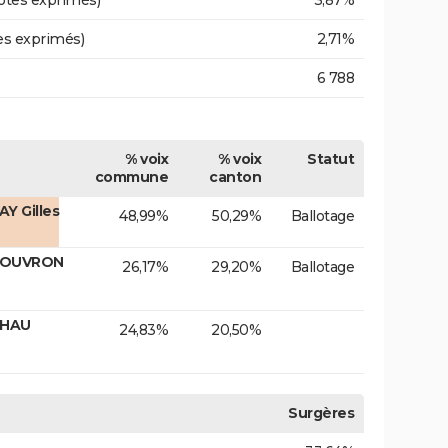
otes exprimés)
3,87%
es exprimés)
2,71%
6 788
% voix
% voix
Statut
commune
canton
Y Gilles
48,99%
50,29%
Ballotage
 TOUVRON
26,17%
29,20%
Ballotage
CHAU
24,83%
20,50%
Surgères