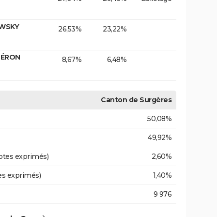
OWSKY
26,53%
23,22%
HÉRON
8,67%
6,48%
Canton de Surgères
50,08%
49,92%
otes exprimés)
2,60%
es exprimés)
1,40%
9 976