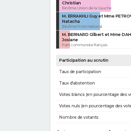
Christian
Binôme Union de la Gauche
M. ERRAKHLI Guy et Mme PETR
Natacha
Binôme Front National
M. BERNARD Gilbert et Mme DA
Josiane
Parti communiste français
Participation au scrutin
Taux de participation
Taux d'abstention
Votes blancs (en pourcentage des v
Votes nuls (en pourcentage des vot
Nombre de votants