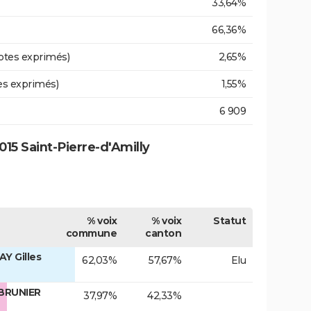
33,64%
66,36%
otes exprimés)
2,65%
es exprimés)
1,55%
6 909
15 Saint-Pierre-d'Amilly
% voix
% voix
Statut
commune
canton
Y Gilles
62,03%
57,67%
Elu
 BRUNIER
37,97%
42,33%