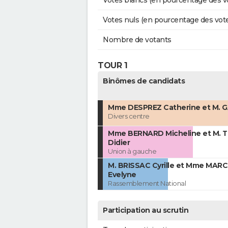
Votes blancs (en pourcentage des v
Votes nuls (en pourcentage des vot
Nombre de votants
TOUR 1
Binômes de candidats
Mme DESPREZ Catherine et M. GA
Divers centre
Mme BERNARD Micheline et M.
Didier
Union à gauche
M. BRISSAC Cyrille et Mme MAR
Evelyne
Rassemblement National
Participation au scrutin