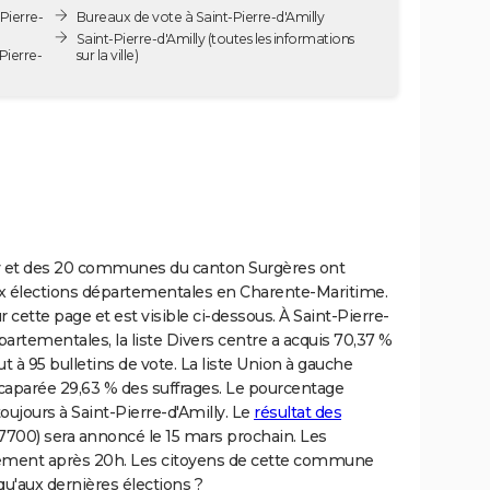
Pierre-
Bureaux de vote à Saint-Pierre-d'Amilly
Saint-Pierre-d'Amilly
(toutes les informations
Pierre-
sur la ville)
lly et des 20 communes du canton Surgères ont
ux élections départementales en Charente-Maritime.
ur cette page et est visible ci-dessous. À Saint-Pierre-
épartementales, la liste Divers centre a acquis 70,37 %
ut à 95 bulletins de vote. La liste Union à gauche
caparée 29,63 % des suffrages. Le pourcentage
toujours à Saint-Pierre-d'Amilly. Le
résultat des
7700) sera annoncé le 15 mars prochain. Les
rement après 20h. Les citoyens de cette commune
qu'aux dernières élections ?