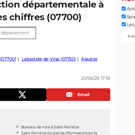
ection départementale à
Actu
s chiffres (07700)
Spo
Les 
 (07700)
Labastide-de-Virac (07150)
Aiguèze
20/06/26 17:18
Email
Bureaux de vote à Saint-Remèze
Saint-Remèze
(toutes les informations sur la