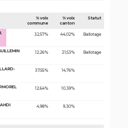
% voix
% voix
Statut
commune
canton
.
32,57%
44,02%
Ballotage
GUILLEMIN
12,26%
21,53%
Ballotage
OLLARD-
37,55%
14,76%
VERMOREL
12,64%
10,39%
JAHDI
4,98%
9,30%