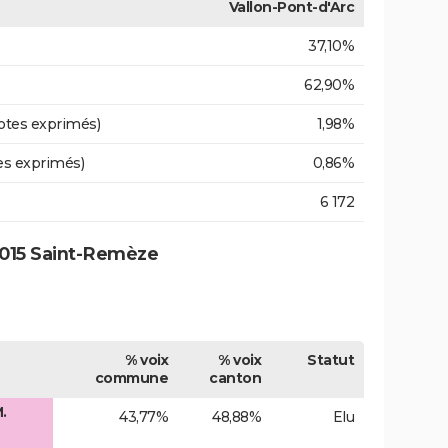
Vallon-Pont-d'Arc
37,10%
62,90%
otes exprimés)
1,98%
es exprimés)
0,86%
6 172
2015 Saint-Remèze
% voix
% voix
Statut
commune
canton
.
43,77%
48,88%
Elu