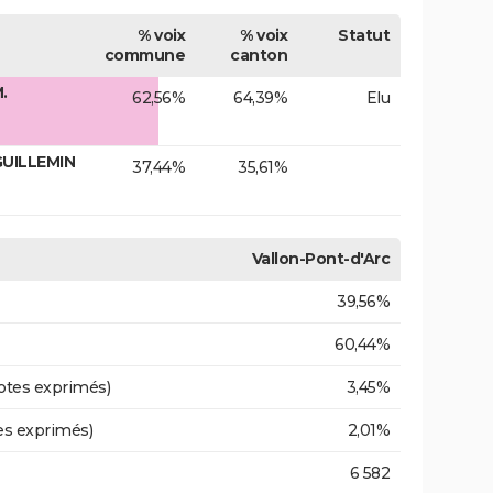
% voix
% voix
Statut
commune
canton
.
62,56%
64,39%
Elu
GUILLEMIN
37,44%
35,61%
Vallon-Pont-d'Arc
39,56%
60,44%
otes exprimés)
3,45%
es exprimés)
2,01%
6 582