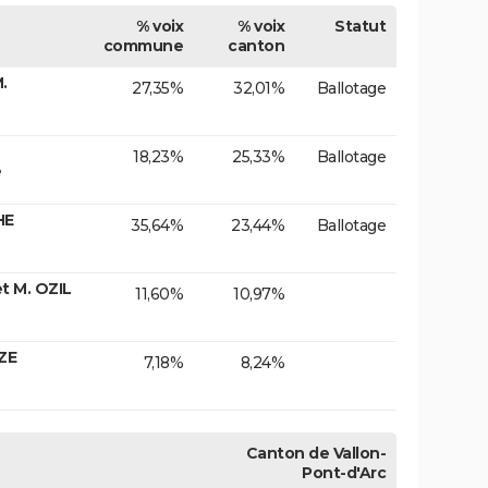
% voix
% voix
Statut
commune
canton
.
27,35%
32,01%
Ballotage
18,23%
25,33%
Ballotage
e
HE
35,64%
23,44%
Ballotage
t M. OZIL
11,60%
10,97%
ZE
7,18%
8,24%
Canton de Vallon-
Pont-d'Arc