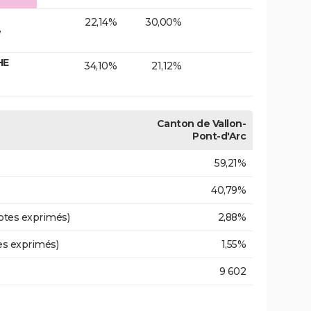
22,14%
30,00%
e
HE
34,10%
21,12%
Canton de Vallon-
Pont-d'Arc
59,21%
40,79%
otes exprimés)
2,88%
es exprimés)
1,55%
9 602