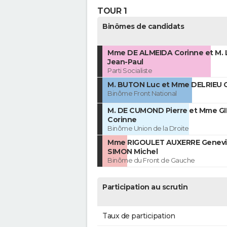
TOUR 1
Binômes de candidats
Mme DE ALMEIDA Corinne et M.
Jean-Paul
Parti Socialiste
M. BUTON Luc et Mme DELRIEU C
Binôme Front National
M. DE CUMOND Pierre et Mme G
Corinne
Binôme Union de la Droite
Mme RIGOULET AUXERRE Geneviè
SIMON Michel
Binôme du Front de Gauche
Participation au scrutin
Taux de participation