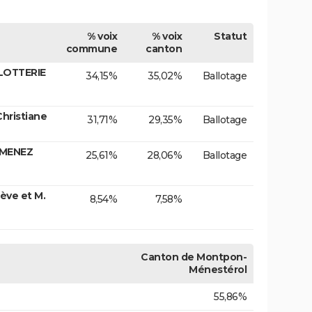
% voix
% voix
Statut
commune
canton
 LOTTERIE
34,15%
35,02%
Ballotage
hristiane
31,71%
29,35%
Ballotage
IMENEZ
25,61%
28,06%
Ballotage
ve et M.
8,54%
7,58%
Canton de Montpon-
Ménestérol
55,86%