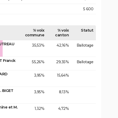
5 600
% voix
% voix
Statut
commune
canton
AUTREAU
35,53%
42,16%
Ballotage
T Franck
55,26%
29,35%
Ballotage
JARD
3,95%
15,64%
. BIGET
3,95%
8,13%
ne et M.
1,32%
4,72%