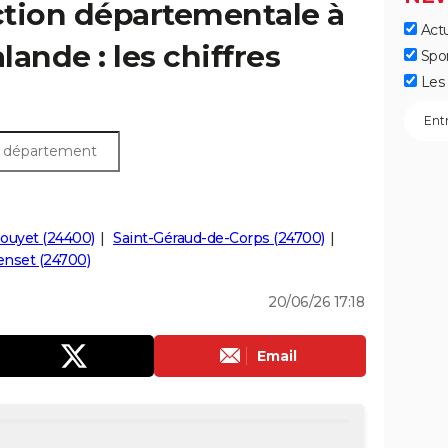
ection départementale à
Actu
ande : les chiffres
Spo
Les 
ouyet (24400)
Saint-Géraud-de-Corps (24700)
tenset (24700)
20/06/26 17:18
Email