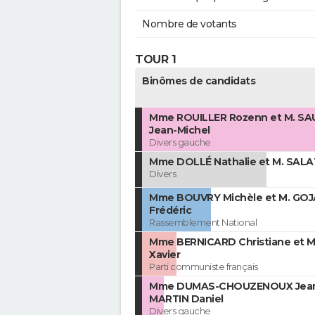
Nombre de votants
TOUR 1
Binômes de candidats
Mme ROUILLER Rozenn et M. S
Jean-Michel
Divers gauche
Mme DOLLÉ Nathalie et M. SALA
Divers
Mme BOUVRY Michèle et M. GO
Frédéric
Rassemblement National
Mme BERNICARD Christiane et M
Xavier
Parti communiste français
Mme DUMAS-CHOUZENOUX Jeani
MARTIN Daniel
Divers gauche