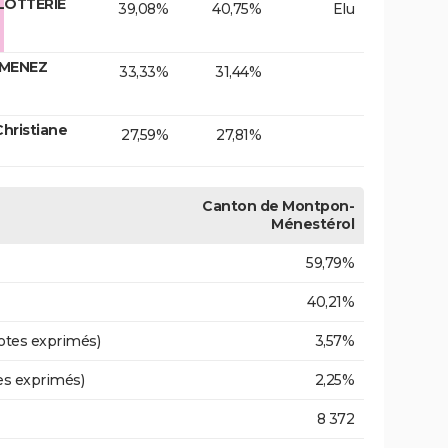
 LOTTERIE
39,08%
40,75%
Elu
IMENEZ
33,33%
31,44%
hristiane
27,59%
27,81%
Canton de Montpon-
Ménestérol
59,79%
40,21%
otes exprimés)
3,57%
es exprimés)
2,25%
8 372