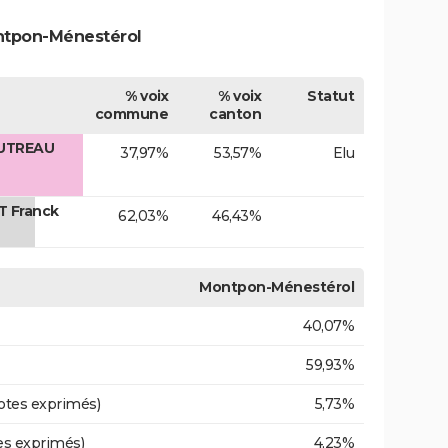
ontpon-Ménestérol
% voix
% voix
Statut
commune
canton
AUTREAU
37,97%
53,57%
Elu
T Franck
62,03%
46,43%
Montpon-Ménestérol
40,07%
59,93%
otes exprimés)
5,73%
es exprimés)
4,23%