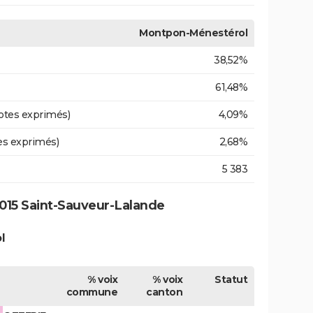
Montpon-Ménestérol
38,52%
61,48%
otes exprimés)
4,09%
es exprimés)
2,68%
5 383
015 Saint-Sauveur-Lalande
l
% voix
% voix
Statut
commune
canton