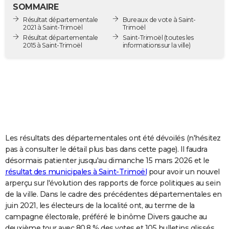
SOMMAIRE
City break
Voyage de noces
Climat
Destinations
Voyage nature
Forum
+
PHOTO
Résultat départementale
Bureaux de vote à Saint-
2021 à Saint-Trimoël
Trimoël
GUIDES D'ACHAT
Résultat départementale
Saint-Trimoël
(toutes les
2015 à Saint-Trimoël
informations sur la ville)
BONS PLANS
CARTE DE VOEUX
Carte Bonne année
Carte Pâques
Carte de Noël
Carte Saint-Valentin
Carte d'anniversaire
DICTIONNAIRE
Biographies
Expressions
Dictionnaire
Citations
Proverbes
PROGRAMME TV
COPAINS D'AVANT
Les résultats des départementales ont été dévoilés (n'hésitez
pas à consulter le détail plus bas dans cette page). Il faudra
Se connecter
Collèges
Universités
Service militaire
S'inscrire
Lycées
Primaires
Entreprises
Avis de recherche
AVIS DE DÉCÈS
désormais patienter jusqu'au dimanche 15 mars 2026 et le
résultat des municipales à Saint-Trimoël
pour avoir un nouvel
FORUM
arperçu sur l'évolution des rapports de force politiques au sein
de la ville. Dans le cadre des précédentes départementales en
Lifestyle
Sport
Television
Cinema
Bricolage
Culture
Auto
Voyage
juin 2021, les électeurs de la localité ont, au terme de la
campagne électorale, préféré le binôme Divers gauche au
deuxième tour avec 80,8 % des votes et 105 bulletins glissés