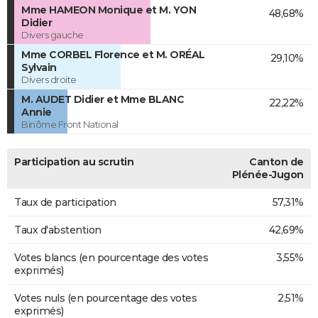
Mme HAMEON Monique et M. YON
48,68%
Didier
Divers gauche
Mme CORBEL Florence et M. ORÉAL
29,10%
Sylvain
Divers droite
M. AUDET Didier et Mme BLANC
22,22%
Annie
Binôme Front National
Participation au scrutin
Canton de
Plénée-Jugon
Taux de participation
57,31%
Taux d'abstention
42,69%
Votes blancs (en pourcentage des votes
3,55%
exprimés)
Votes nuls (en pourcentage des votes
2,51%
exprimés)