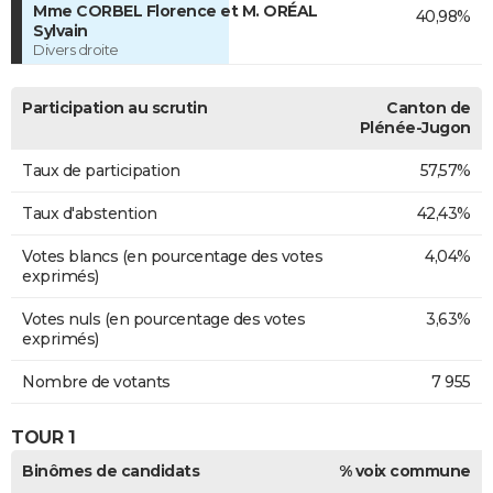
Mme CORBEL Florence et M. ORÉAL
40,98%
Sylvain
Divers droite
Participation au scrutin
Canton de
Plénée-Jugon
Taux de participation
57,57%
Taux d'abstention
42,43%
Votes blancs (en pourcentage des votes
4,04%
exprimés)
Votes nuls (en pourcentage des votes
3,63%
exprimés)
Nombre de votants
7 955
TOUR 1
Binômes de candidats
% voix commune