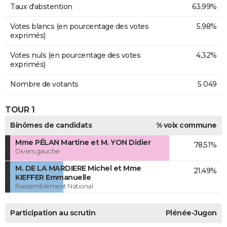
Taux d'abstention
63,99%
Votes blancs (en pourcentage des votes
5,98%
exprimés)
Votes nuls (en pourcentage des votes
4,32%
exprimés)
Nombre de votants
5 049
TOUR 1
Binômes de candidats
% voix commune
Mme PÉLAN Martine et M. YON Didier
78,51%
Divers gauche
M. DE LA MARDIERE Michel et Mme
21,49%
KIEFFER Emmanuelle
Rassemblement National
Participation au scrutin
Plénée-Jugon